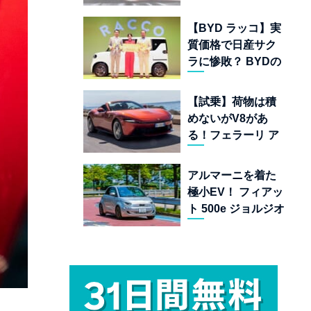
ムランキング 上位
22台を一挙公開
【BYD ラッコ】実
質価格で日産サク
ラに惨敗？ BYDの
軽EVが挑む「補助
金ドーピング」の
【試乗】荷物は積
異常な世界
めないがV8があ
る！フェラーリ ア
マルフィ スパイダ
ーが証明する純内
アルマーニを着た
燃機関オープンカ
極小EV！ フィアッ
ーの至福
ト 500e ジョルジオ
アルマーニ コレク
ターズ エディショ
ン試乗