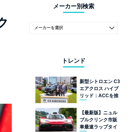
メーカー別検索
ク
トレンド
新型シトロエン C3
エアクロス ハイブ
リッド：ACCを捨
てて「魔法の絨
毯」を手に入れた
【最新版】ニュル
フランスの異端児
ブルクリンク市販
車最速ラップタイ