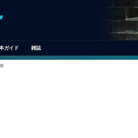
本ガイド
雑誌
ジ目