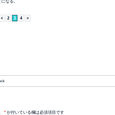
とになる。
<
2
3
4
>
ack
。
*
が付いている欄は必須項目です