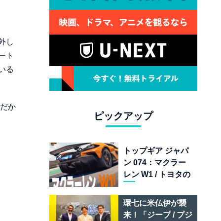
外し
ート
いる
。だか
ピックアップ
トップギア ジャパ
ン 074：マクラー
レン W1 / トヨタの
次世代スポーツカ
ー戦略 /フェラーリ
環七に米仏伊が襲
849 テスタロッサ /
来！「ジープ / プジ