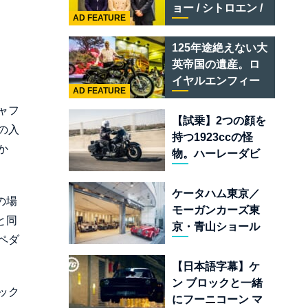
テメラリオ /ベント
ョー / シトロエン /
レー スーパースポ
AD FEATURE
フィアット / アバル
ーツ
ト足立」はクルマ
125年途絶えない大
のセレクトショッ
英帝国の遺産。ロ
プである
イヤルエンフィー
AD FEATURE
ルド責任者に訊
ャフ
く、新型
【試乗】2つの顔を
の入
「BULLET 650」
持つ1923ccの怪
と“時間の質”を愛
か
物。ハーレーダビ
する理由
ッドソン「ミルウ
ォーキーエイト
ケータハム東京／
の場
117」の深淵を覗く
モーガンカーズ東
と同
京・青山ショール
ペダ
ームが売るのは
「移動手段」では
【日本語字幕】ケ
なく「人生」だ
ン ブロックと一緒
ック
にフーニコーン マ