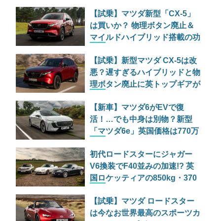
ング ロードスター 12R」が魅
【試乗】マツダ新型「CX-5」
せる究極の人馬一体
は買いか？ 物理ボタン廃止＆
マイルドハイブリッド搭載の功
罪
【試乗】新型マツダ CX-5は改
悪？遅すぎるハイブリッドと物
理ボタン廃止に英トップギアが
容赦なき辛口評価
【新車】マツダ6がEVで復
活！…でも中身は別物？新型
「マツダ6e」英国価格は770万
円から
初代ロードスターにジャガー
V6換装でF40並みの加速!? 英
国ロケッティアの850kg・370
馬力マシン『Keiryo』
【試乗】マツダ ロードスター
は今なお世界最高のスポーツカ