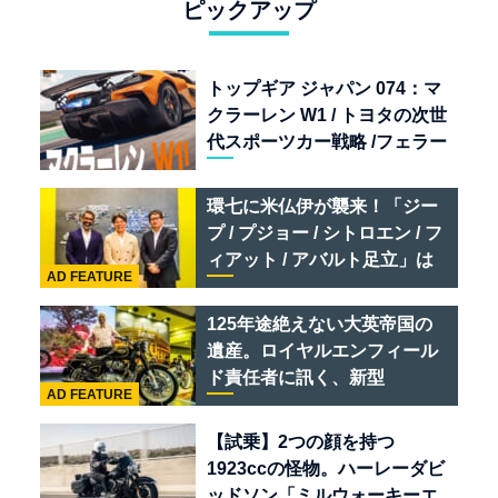
ピックアップ
トップギア ジャパン 074：マ
クラーレン W1 / トヨタの次世
代スポーツカー戦略 /フェラー
リ 849 テスタロッサ /テメラ
リオ /ベントレー スーパース
環七に米仏伊が襲来！「ジー
ポーツ
プ / プジョー / シトロエン / フ
ィアット / アバルト足立」は
AD FEATURE
クルマのセレクトショップで
ある
125年途絶えない大英帝国の
遺産。ロイヤルエンフィール
ド責任者に訊く、新型
AD FEATURE
「BULLET 650」と“時間の
質”を愛する理由
【試乗】2つの顔を持つ
1923ccの怪物。ハーレーダビ
ッドソン「ミルウォーキーエ