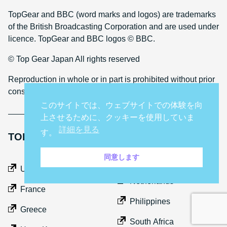
TopGear and BBC (word marks and logos) are trademarks
of the British Broadcasting Corporation and are used under
licence. TopGear and BBC logos © BBC.
© Top Gear Japan All rights reserved
Reproduction in whole or in part is prohibited without prior
consent
このサイトでは、ウェブサイトでの体験を向
上させるために、クッキーを使用していま
詳細を見る
す。
TOP GEAR INTERNATIONAL SITES
同意します
Middle East
UK
Netherlands
France
Philippines
Greece
South Africa