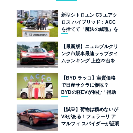
新型シトロエン C3 エアク
ロス ハイブリッド：ACC
を捨てて「魔法の絨毯」を
手に入れたフランスの異端
児
【最新版】ニュルブルクリ
ンク市販車最速ラップタイ
ムランキング 上位22台を
一挙公開
【BYD ラッコ】実質価格
で日産サクラに惨敗？
BYDの軽EVが挑む「補助
金ドーピング」の異常な世
界
【試乗】荷物は積めないが
V8がある！フェラーリ ア
マルフィ スパイダーが証明
する純内燃機関オープンカ