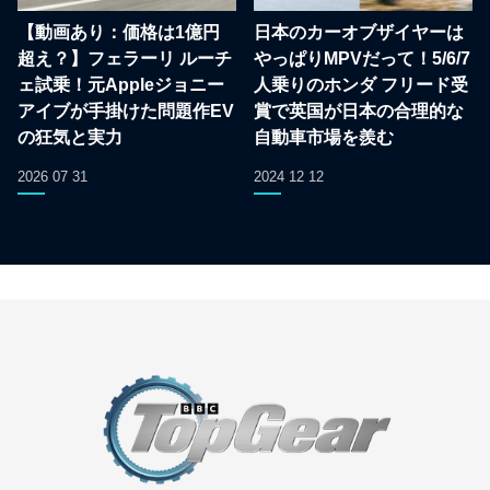
【動画あり：価格は1億円
日本のカーオブザイヤーは
超え？】フェラーリ ルーチ
やっぱりMPVだって！5/6/7
ェ試乗！元Appleジョニー
人乗りのホンダ フリード受
アイブが手掛けた問題作EV
賞で英国が日本の合理的な
の狂気と実力
自動車市場を羨む
2026 07 31
2024 12 12