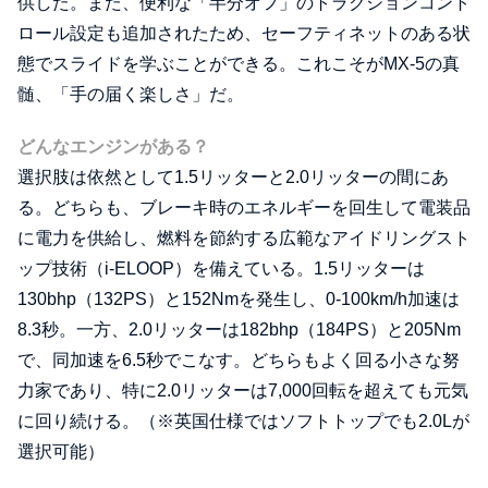
供した。また、便利な「半分オフ」のトラクションコント
ロール設定も追加されたため、セーフティネットのある状
態でスライドを学ぶことができる。これこそがMX-5の真
髄、「手の届く楽しさ」だ。
どんなエンジンがある？
選択肢は依然として1.5リッターと2.0リッターの間にあ
る。どちらも、ブレーキ時のエネルギーを回生して電装品
に電力を供給し、燃料を節約する広範なアイドリングスト
ップ技術（i-ELOOP）を備えている。1.5リッターは
130bhp（132PS）と152Nmを発生し、0-100km/h加速は
8.3秒。一方、2.0リッターは182bhp（184PS）と205Nm
で、同加速を6.5秒でこなす。どちらもよく回る小さな努
力家であり、特に2.0リッターは7,000回転を超えても元気
に回り続ける。（※英国仕様ではソフトトップでも2.0Lが
選択可能）