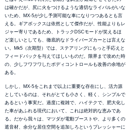
は確かだが、尻に火をつけるような適切なライバルがいな
いため、MX-5が少し予測可能な車になりつつあるとも言
える。ギアボックスは依然として傑作だが、性能よりもレ
ジャー寄りであるため、トラックDSCモードが笑えるほ
ど楽しいとしても、徹底的なドライバーズカーとは言えな
い。Mk5（次期型）では、ステアリングにもっと手応えと
フィードバックを与えてほしいものだ。限界まで攻めた時
の、少しフワフワしたボディコントロールも改善の余地が
ある。
しかし、MX-5をこれまで以上に重要な存在にし、活力源
としているのは、それがとても小さく、軽く、シンプルで
あるという事実だ。過度に複雑で、ハイテクで、肥大化し
た車があふれる現代において、これは絶対的な恵みであ
る。だから我々は、マツダが電動ブーストや、より多くの
遮音材、余分な居住空間を追加しろというプレッシャーに