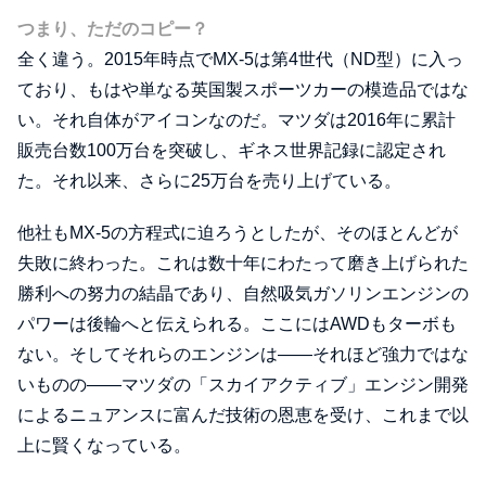
つまり、ただのコピー？
全く違う。2015年時点でMX-5は第4世代（ND型）に入っ
ており、もはや単なる英国製スポーツカーの模造品ではな
い。それ自体がアイコンなのだ。マツダは2016年に累計
販売台数100万台を突破し、ギネス世界記録に認定され
た。それ以来、さらに25万台を売り上げている。
他社もMX-5の方程式に迫ろうとしたが、そのほとんどが
失敗に終わった。これは数十年にわたって磨き上げられた
勝利への努力の結晶であり、自然吸気ガソリンエンジンの
パワーは後輪へと伝えられる。ここにはAWDもターボも
ない。そしてそれらのエンジンは――それほど強力ではな
いものの――マツダの「スカイアクティブ」エンジン開発
によるニュアンスに富んだ技術の恩恵を受け、これまで以
上に賢くなっている。