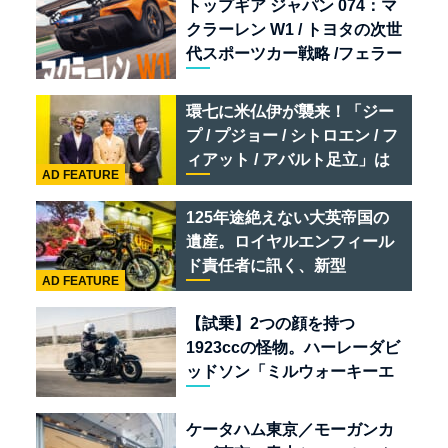
トップギア ジャパン 074：マ
クラーレン W1 / トヨタの次世
代スポーツカー戦略 /フェラー
リ 849 テスタロッサ /テメラ
リオ /ベントレー スーパース
環七に米仏伊が襲来！「ジー
ポーツ
プ / プジョー / シトロエン / フ
ィアット / アバルト足立」は
AD FEATURE
クルマのセレクトショップで
ある
125年途絶えない大英帝国の
遺産。ロイヤルエンフィール
ド責任者に訊く、新型
AD FEATURE
「BULLET 650」と“時間の
質”を愛する理由
【試乗】2つの顔を持つ
1923ccの怪物。ハーレーダビ
ッドソン「ミルウォーキーエ
イト117」の深淵を覗く
ケータハム東京／モーガンカ