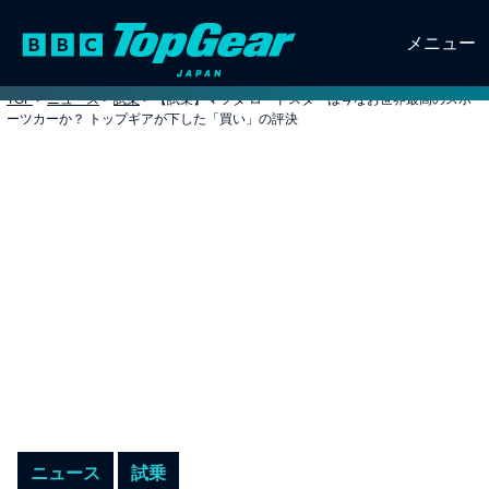
メニュー
TOP
>
ニュース
>
試乗
>
【試乗】マツダ ロードスターは今なお世界最高のスポ
ーツカーか？ トップギアが下した「買い」の評決
ニュース
試乗