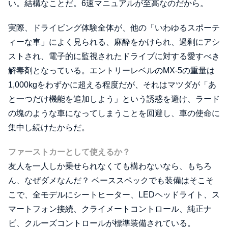
い。結構なことだ。6速マニュアルが至高なのだから。
実際、ドライビング体験全体が、他の「いわゆるスポーテ
ィーな車」によく見られる、麻酔をかけられ、過剰にアシ
ストされ、電子的に監視されたドライブに対する愛すべき
解毒剤となっている。エントリーレベルのMX-5の重量は
1,000kgをわずかに超える程度だが、それはマツダが「あ
と一つだけ機能を追加しよう」という誘惑を避け、ラード
の塊のような車になってしまうことを回避し、車の使命に
集中し続けたからだ。
ファーストカーとして使えるか？
友人を一人しか乗せられなくても構わないなら、もちろ
ん、なぜダメなんだ？ ベーススペックでも装備はそこそ
こで、全モデルにシートヒーター、LEDヘッドライト、ス
マートフォン接続、クライメートコントロール、純正ナ
ビ、クルーズコントロールが標準装備されている。