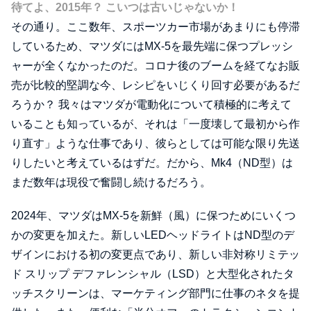
待てよ、2015年？ こいつは古いじゃないか！
その通り。ここ数年、スポーツカー市場があまりにも停滞
しているため、マツダにはMX-5を最先端に保つプレッシ
ャーが全くなかったのだ。コロナ後のブームを経てなお販
売が比較的堅調な今、レシピをいじくり回す必要があるだ
ろうか？ 我々はマツダが電動化について積極的に考えて
いることも知っているが、それは「一度壊して最初から作
り直す」ような仕事であり、彼らとしては可能な限り先送
りしたいと考えているはずだ。だから、Mk4（ND型）は
まだ数年は現役で奮闘し続けるだろう。
2024年、マツダはMX-5を新鮮（風）に保つためにいくつ
かの変更を加えた。新しいLEDヘッドライトはND型のデ
ザインにおける初の変更点であり、新しい非対称リミテッ
ド スリップ デファレンシャル（LSD）と大型化されたタ
ッチスクリーンは、マーケティング部門に仕事のネタを提