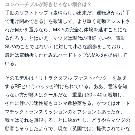
コンバーチブルが好きじゃない場合は？
手動のソフトトップ（素晴らしい出来だ。運転席から片手
で開け閉めできる）を敬遠して、より重く電動アシストさ
れた何かを選ぶなら、MX-5の完全な体験を逃すことにな
るだろう。とはいえ、マツダは現代の嗜好（いや、電動
SUVのことではない）に対して小さな譲歩をしており、
最近は電動折りたたみ式ハードトップのMX-5も提供して
いる。
そのモデルは「リトラクタブル ファストバック」を意味
するRFというバッジが付けられている。ああ、意味を知
らない方が響きはクールだな。重量は30～40kg増加し、
それに伴い加速性能もコンマ数秒落ちる。かつてはオート
マチックトランスミッションのオプションもあったが、
我々はそれを無視することに決めたし、どうやらマツダの
顧客もそうしたようで、現在（英国では）提供されていな