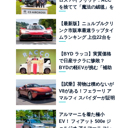
ロス ハイブリッド：ACC
を捨てて「魔法の絨毯」を
手に入れたフランスの異端
児
【最新版】ニュルブルクリ
ンク市販車最速ラップタイ
ムランキング 上位22台を
一挙公開
【BYD ラッコ】実質価格
で日産サクラに惨敗？
BYDの軽EVが挑む「補助
金ドーピング」の異常な世
界
【試乗】荷物は積めないが
V8がある！フェラーリ ア
マルフィ スパイダーが証明
する純内燃機関オープンカ
ーの至福
アルマーニを着た極小
EV！ フィアット 500e ジ