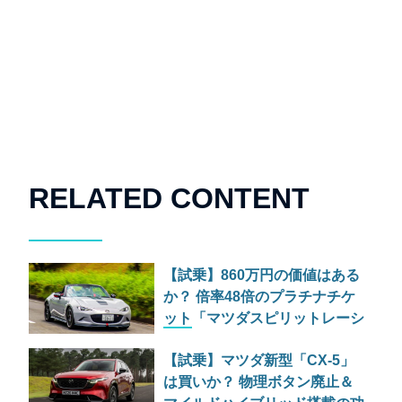
RELATED CONTENT
【試乗】860万円の価値はある
か？ 倍率48倍のプラチナチケ
ット「マツダスピリットレーシ
ング ロードスター 12R」が魅
【試乗】マツダ新型「CX-5」
せる究極の人馬一体
は買いか？ 物理ボタン廃止＆