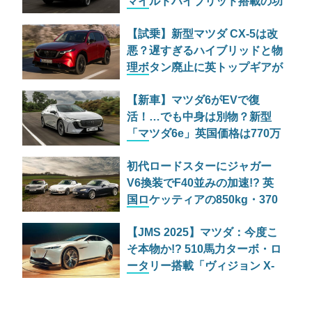
マイルドハイブリッド搭載の功
罪
【試乗】新型マツダ CX-5は改
悪？遅すぎるハイブリッドと物
理ボタン廃止に英トップギアが
容赦なき辛口評価
【新車】マツダ6がEVで復
活！…でも中身は別物？新型
「マツダ6e」英国価格は770万
円から
初代ロードスターにジャガー
V6換装でF40並みの加速!? 英
国ロケッティアの850kg・370
馬力マシン『Keiryo』
【JMS 2025】マツダ：今度こ
そ本物か!? 510馬力ターボ・ロ
ータリー搭載「ヴィジョン X-
クーペ」に世界が熱狂