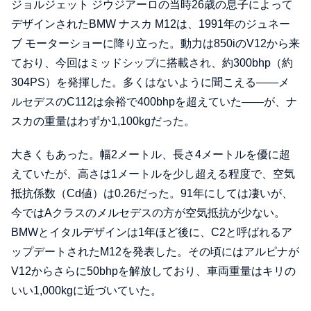
ジョルジェット ジウジアーロの当時26歳の息子によって
デザインされたBMW ナスカ M12は、1991年のジュネー
ブ モーターショーに降り立った。動力は850iのV12から来
ており、今回はミッドシップに搭載され、約300bhp（約
304PS）を発揮した。多くはないように聞こえる――メ
ルセデスのC112は余裕で400bhpを超えていた――が、ナ
スカの重量はわずか1,100kgだった。
大きくもあった。幅2メートル、長さ4メートルを優に超
えていたが、高さは1メートルを少し超える程度で、空気
抵抗係数（Cd値）は0.26だった。91年にしては凄いが、
今ではAクラスのメルセデスの方が空気抵抗が少ない。
BMWとイタルデザインは1年ほど後に、C2と呼ばれるア
ップデートされたM12を発表した。その頃にはアルピナが
V12からさらに50bhpを解放しており、車両重量はキリの
いい1,000kgに近づいていた。