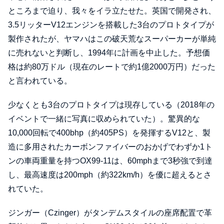
ところまで迫り、我々をイラ立たせた。英国で開発され、
3.5リッターV12エンジンを搭載した3台のプロトタイプが
製作されたが、ヤマハはこの破天荒なスーパーカーが単純
に売れないと判断し、1994年に計画を中止した。予想価
格は約80万ドル（現在のレートで約1億2000万円）だった
と言われている。
少なくとも3台のプロトタイプは現存している（2018年の
イベントで一緒に写真に収められていた）。驚異的な
10,000回転で400bhp（約405PS）を発揮するV12と、製
造に多用されたカーボンファイバーのおかげでわずか1ト
ンの車両重量を持つOX99-11は、60mphまで3秒強で到達
し、最高速度は200mph（約322km/h）を優に超えるとさ
れていた。
ジンガー（Czinger）がタンデムスタイルの座席配置で革