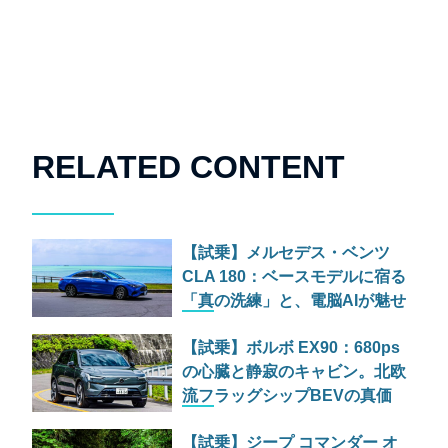
RELATED CONTENT
【試乗】メルセデス・ベンツ
CLA 180：ベースモデルに宿る
「真の洗練」と、電脳AIが魅せ
る未来の光と影
【試乗】ボルボ EX90：680ps
の心臓と静寂のキャビン。北欧
流フラッグシップBEVの真価
を問う
【試乗】ジープ コマンダー オ