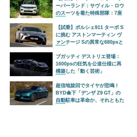
ーバーランド：サヴィル・ロウ
のスーツを着た特殊部隊：7座
の野獣が林道で牙を剥く
【試乗】ポルシェ911 ターボ S
に挑む アストンマーティン ヴ
ァンテージ Sの異常な680psと
古典的RWDの狂気
ブガッティ デストリエ登場：
1600psの狂気を公道仕様に再
構築した「動く芸術」
超信地旋回でタイヤが悲鳴！
BYD傘下「デンザ Z9 GT」の
自動駐車は革命か、それともた
だの宴会芸か