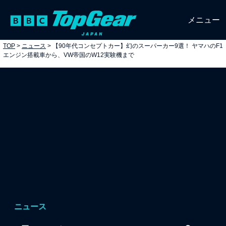
メニュー
TOP
>
ニュース
>
【90年代コンセプトカー】幻のスーパーカー9選！ ヤマハのF1
エンジン搭載車から、VW帝国のW12実験機まで
ニュース