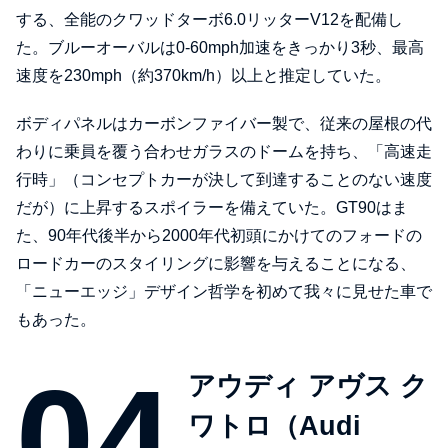
する、全能のクワッドターボ6.0リッターV12を配備し
た。ブルーオーバルは0-60mph加速をきっかり3秒、最高
速度を230mph（約370km/h）以上と推定していた。
ボディパネルはカーボンファイバー製で、従来の屋根の代
わりに乗員を覆う合わせガラスのドームを持ち、「高速走
行時」（コンセプトカーが決して到達することのない速度
だが）に上昇するスポイラーを備えていた。GT90はま
た、90年代後半から2000年代初頭にかけてのフォードの
ロードカーのスタイリングに影響を与えることになる、
「ニューエッジ」デザイン哲学を初めて我々に見せた車で
もあった。
アウディ アヴス ク
ワトロ（Audi