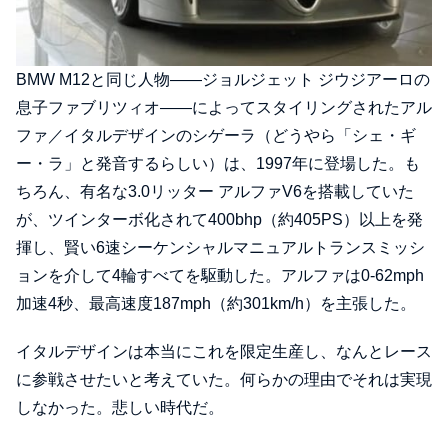
BMW M12と同じ人物――ジョルジェット ジウジアーロの
息子ファブリツィオ――によってスタイリングされたアル
ファ／イタルデザインのシゲーラ（どうやら「シェ・ギ
ー・ラ」と発音するらしい）は、1997年に登場した。も
ちろん、有名な3.0リッター アルファV6を搭載していた
が、ツインターボ化されて400bhp（約405PS）以上を発
揮し、賢い6速シーケンシャルマニュアルトランスミッシ
ョンを介して4輪すべてを駆動した。アルファは0-62mph
加速4秒、最高速度187mph（約301km/h）を主張した。
イタルデザインは本当にこれを限定生産し、なんとレース
に参戦させたいと考えていた。何らかの理由でそれは実現
しなかった。悲しい時代だ。