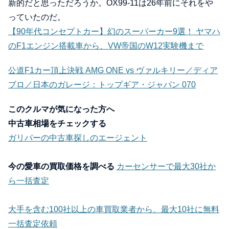
新的だと思っただろうか。OX99-11は26年前にそれをや
っていたのだ。
【90年代コンセプトカー】幻のスーパーカー9選！ ヤマハ
のF1エンジン搭載車から、VW帝国のW12実験機まで
公道F1カー頂上決戦 AMG ONE vs ヴァルキリー／ディア
ブロ／日本のガレージ：トップギア・ジャパン 070
このクルマが気になった方へ
中古車相場をチェックする
ガリバーの中古車探しのエージェント
今の愛車の買取価格を調べる
カーセンサーで最大30社か
ら一括査定
大手を含む100社以上の車買取業者から、最大10社に無料
一括査定依頼