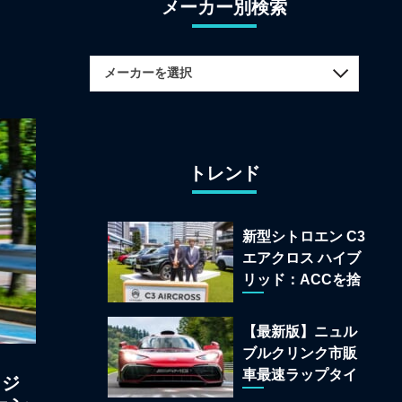
メーカー別検索
トレンド
新型シトロエン C3
エアクロス ハイブ
リッド：ACCを捨
てて「魔法の絨
毯」を手に入れた
【最新版】ニュル
フランスの異端児
ブルクリンク市販
車最速ラップタイ
 ジ
ムランキング 上位