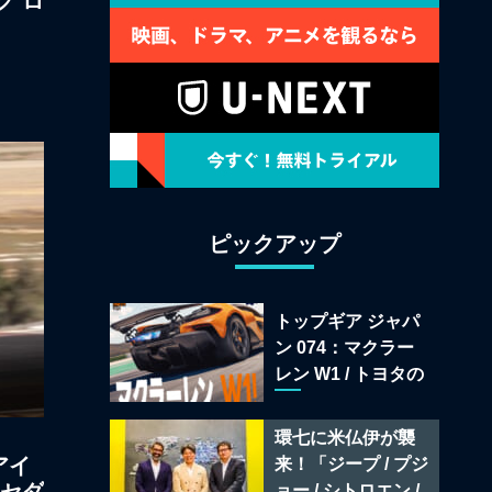
グ ロ
ピックアップ
トップギア ジャパ
ン 074：マクラー
レン W1 / トヨタの
次世代スポーツカ
ー戦略 /フェラーリ
環七に米仏伊が襲
849 テスタロッサ /
アイ
来！「ジープ / プジ
テメラリオ /ベント
ョー / シトロエン /