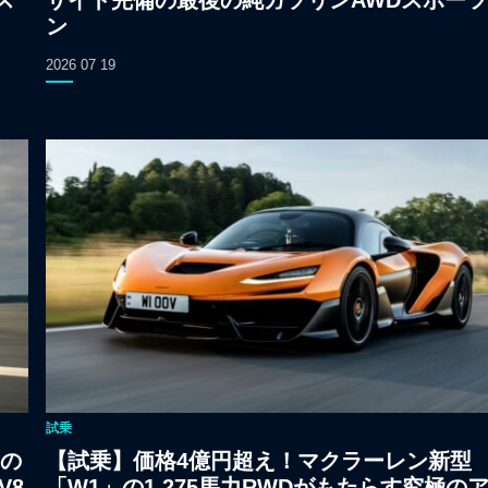
ス
サイト完備の最後の純ガソリンAWDスポー
ン
2026 07 19
試乗
1の
【試乗】価格4億円超え！マクラーレン新型
V8
「W1」の1,275馬力RWDがもたらす究極の