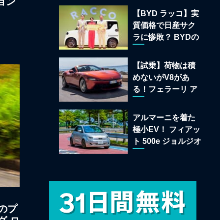
ョン
22台を一挙公開
【BYD ラッコ】実
質価格で日産サク
ラに惨敗？ BYDの
軽EVが挑む「補助
金ドーピング」の
【試乗】荷物は積
異常な世界
めないがV8があ
る！フェラーリ ア
マルフィ スパイダ
ーが証明する純内
アルマーニを着た
燃機関オープンカ
極小EV！ フィアッ
ーの至福
ト 500e ジョルジオ
アルマーニ コレク
ターズ エディショ
ン試乗
のプ