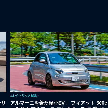
エレクトリック
試乗
ーリ
アルマーニを着た極小EV！ フィアット 500e