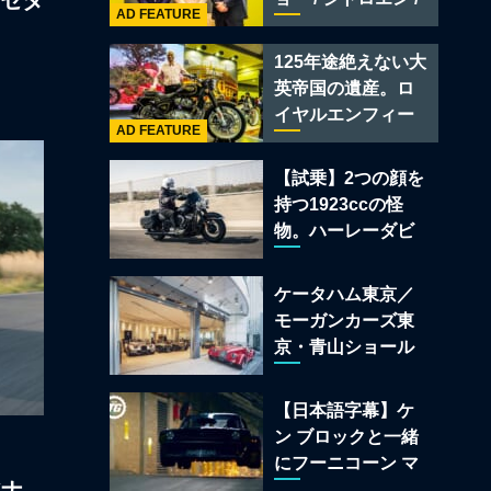
ツセダ
レー スーパースポ
AD FEATURE
フィアット / アバル
ーツ
ト足立」はクルマ
125年途絶えない大
のセレクトショッ
英帝国の遺産。ロ
プである
イヤルエンフィー
AD FEATURE
ルド責任者に訊
く、新型
【試乗】2つの顔を
「BULLET 650」
持つ1923ccの怪
と“時間の質”を愛
物。ハーレーダビ
する理由
ッドソン「ミルウ
ォーキーエイト
ケータハム東京／
117」の深淵を覗く
モーガンカーズ東
京・青山ショール
ームが売るのは
「移動手段」では
【日本語字幕】ケ
なく「人生」だ
ン ブロックと一緒
にフーニコーン マ
アナ
スタングでロンド