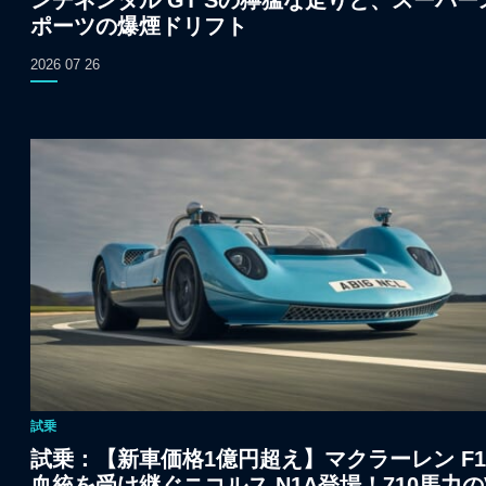
ンチネンタル GT Sの獰猛な走りと、スーパー
ポーツの爆煙ドリフト
2026 07 26
試乗
試乗：【新車価格1億円超え】マクラーレン F
血統を受け継ぐニコルス N1A登場！710馬力の