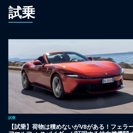
試乗
試乗
【試乗】荷物は積めないがV8がある！フェラ