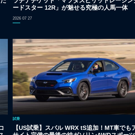
けた
ラチナチケット「マツダスピリットレーシン
ードスター 12R」が魅せる究極の人馬一体
2026 07 27
試乗
コ
【US試乗】スバル WRX tS追加！MT車でも