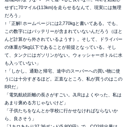
せずに70マイル(113km)を走らせるなんて、現実には無理
だろう」
↑「正解! ホームページには2,770kgと書いてある。でも、
この数字にはバッテリーが含まれていないんだろう（ほと
んど計算から外されているようす）。そして、ドライバー
の体重が5kg以下であることが前提となっている。そし
て、タンクにはガソリンがない。ウォッシャーボトルに水
も入っていない」
↑「しかし、通勤と帰宅、途中のスーパーへの買い物に使
うには十分すぎるほど。正直なところ、私が買うのはこの
RRだ」
「電気航続距離の長さがすごい。JLRはよくやった、私は
あまり褒める方じゃないけど」
「子供たちをなんとか学校に行かせなければならないか
ら、良さそう」
「1キロあたり37.36ポンド(5,800円）で、CO2排出量は