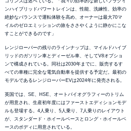
コリンズは述べている。「我々の効率的な新しいプラグイ
ンハイブリッドパワートレインは、性能、洗練性、効率の
絶妙なバランスで運転体験を高め、オーナーは最大70マ
イルのゼロエミッションの旅をささやくように静かにこな
すことができるのです」
レンジローバーの残りのラインナップは、マイルドハイブ
リッドのガソリン車とディーゼル車、そしてV8オプショ
ンで構成されている。同社は2030年までに、販売するす
べての車種に完全な電気自動車を提供する予定だ。最初の
モデルであるレンジローバーEVは2024年に発売される。
英国では、SE、HSE、オートバイオグラフィーのトリム
が用意され、生産初年度にはファーストエディションモデ
ルも登場する。4人乗り、5人乗り、7人乗りのレイアウト
が、スタンダード・ホイールベースとロング・ホイールベ
ースのボディに用意されている。