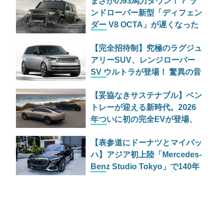
まさかの93馬力ダウン！？ ラ
ンドローバー新型「ディフェン
ダー V8 OCTA」が遅くなった
切実な理由
【完全招待制】究極のラグジュ
アリーSUV、レンジローバー
SV ウルトラが登場！ 驚異の音
響体験とは
【妥協なきサステナブル】ベン
トレーが迎える新時代。2026
年ついに初の完全EVが登場、
しかし内燃機関の灯は消えず？
【表参道にドーナツとマイバッ
ハ】アジア初上陸「Mercedes-
Benz Studio Tokyo」で140年
の歴史に酔いしれる