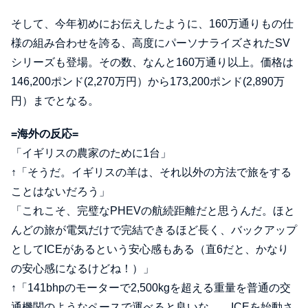
そして、今年初めにお伝えしたように、160万通りもの仕
様の組み合わせを誇る、高度にパーソナライズされたSV
シリーズも登場。その数、なんと160万通り以上。価格は
146,200ポンド(2,270万円）から173,200ポンド(2,890万
円）までとなる。
=海外の反応=
「イギリスの農家のために1台」
↑「そうだ。イギリスの羊は、それ以外の方法で旅をする
ことはないだろう」
「これこそ、完璧なPHEVの航続距離だと思うんだ。ほと
んどの旅が電気だけで完結できるほど長く、バックアップ
としてICEがあるという安心感もある（直6だと、かなり
の安心感になるけどね！）」
↑「141bhpのモーターで2,500kgを超える重量を普通の交
通機関のようなペースで運べると良いな…。ICEを始動さ