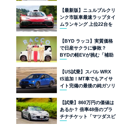
手に入れたフランスの異端
児
【最新版】ニュルブルクリ
ンク市販車最速ラップタイ
ムランキング 上位22台を
一挙公開
【BYD ラッコ】実質価格
で日産サクラに惨敗？
BYDの軽EVが挑む「補助
金ドーピング」の異常な世
界
【US試乗】スバル WRX
tS追加！MT車でもアイサ
イト完備の最後の純ガソリ
ンAWDスポーツセダン
【試乗】860万円の価値は
あるか？ 倍率48倍のプラ
チナチケット「マツダスピ
リットレーシング ロードス