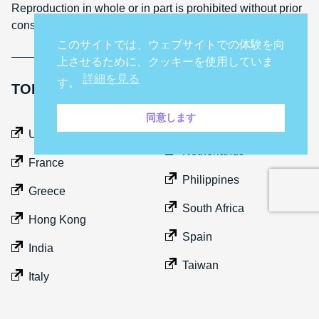
Reproduction in whole or in part is prohibited without prior
consent
このサイトでは、ウェブサイトでの体験を向
上させるために、クッキーを使用していま
詳細を見る
す。
TOP GEAR INTERNATIONAL SITES
同意します
Middle East
UK
Netherlands
France
Philippines
Greece
South Africa
Hong Kong
Spain
India
Taiwan
Italy