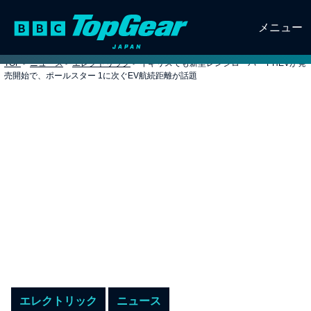
メニュー
TOP
>
ニュース
>
エレクトリック
>
イギリスでも新型レンジローバー PHEVが発
売開始で、ポールスター 1に次ぐEV航続距離が話題
エレクトリック
ニュース