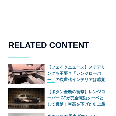
RELATED CONTENT
【フェイクニュース】ステアリ
ングも不要？「レンジローバ
ー」の次世代インテリアは感覚
だけで運転する究極のミニマリ
【ボタン全廃の衝撃】レンジロ
ズムへ
ーバー GTが完全電動クーペと
して爆誕！車高を下げた史上最
も「乗用車らしい」異端児