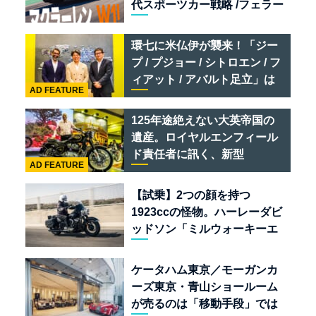
代スポーツカー戦略 /フェラー
リ 849 テスタロッサ /テメラ
リオ /ベントレー スーパース
環七に米仏伊が襲来！「ジー
ポーツ
プ / プジョー / シトロエン / フ
ィアット / アバルト足立」は
AD FEATURE
クルマのセレクトショップで
ある
125年途絶えない大英帝国の
遺産。ロイヤルエンフィール
ド責任者に訊く、新型
AD FEATURE
「BULLET 650」と“時間の
質”を愛する理由
【試乗】2つの顔を持つ
1923ccの怪物。ハーレーダビ
ッドソン「ミルウォーキーエ
イト117」の深淵を覗く
ケータハム東京／モーガンカ
ーズ東京・青山ショールーム
が売るのは「移動手段」では