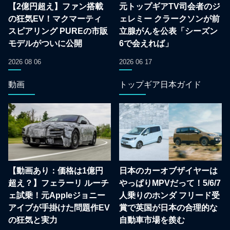
【2億円超え】ファン搭載
元トップギアTV司会者のジ
の狂気EV！マクマーティ
ェレミー クラークソンが前
スピアリング PUREの市販
立腺がんを公表「シーズン
モデルがついに公開
6で会えれば」
2026 08 06
2026 06 17
動画
トップギア日本ガイド
【動画あり：価格は1億円
日本のカーオブザイヤーは
超え？】フェラーリ ルーチ
やっぱりMPVだって！5/6/7
ェ試乗！元Appleジョニー
人乗りのホンダ フリード受
アイブが手掛けた問題作EV
賞で英国が日本の合理的な
の狂気と実力
自動車市場を羨む