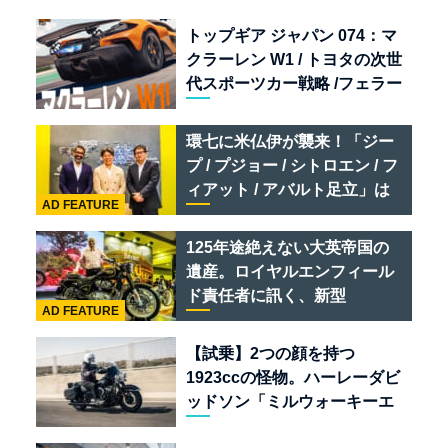
トップギア ジャパン 074：マ
クラーレン W1 / トヨタの次世
代スポーツカー戦略 /フェラー
リ 849 テスタロッサ /テメラ
リオ /ベントレー スーパース
環七に米仏伊が襲来！「ジー
ポーツ
プ / プジョー / シトロエン / フ
ィアット / アバルト足立」は
AD FEATURE
クルマのセレクトショップで
ある
125年途絶えない大英帝国の
遺産。ロイヤルエンフィール
ド責任者に訊く、新型
AD FEATURE
「BULLET 650」と“時間の
質”を愛する理由
【試乗】2つの顔を持つ
1923ccの怪物。ハーレーダビ
ッドソン「ミルウォーキーエ
イト117」の深淵を覗く