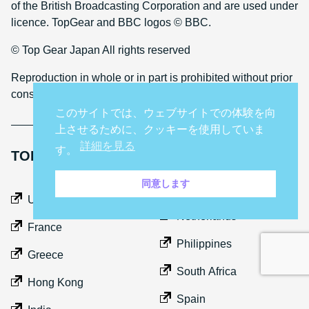
of the British Broadcasting Corporation and are used under
licence. TopGear and BBC logos © BBC.
© Top Gear Japan All rights reserved
Reproduction in whole or in part is prohibited without prior
consent
このサイトでは、ウェブサイトでの体験を向
上させるために、クッキーを使用していま
詳細を見る
す。
TOP GEAR INTERNATIONAL SITES
同意します
Middle East
UK
Netherlands
France
Philippines
Greece
South Africa
Hong Kong
Spain