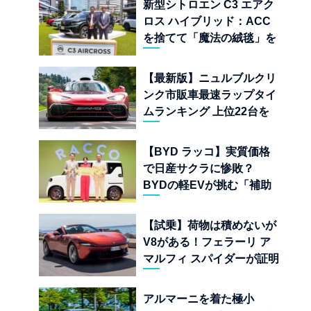
新型シトロエン C3 エアク
ロス ハイブリッド：ACC
を捨てて「魔法の絨毯」を
手に入れたフランスの異端
児
【最新版】ニュルブルクリ
ンク市販車最速ラップタイ
ムランキング 上位22台を
一挙公開
【BYD ラッコ】実質価格
で日産サクラに惨敗？
BYDの軽EVが挑む「補助
金ドーピング」の異常な世
界
【試乗】荷物は積めないが
V8がある！フェラーリ ア
マルフィ スパイダーが証明
する純内燃機関オープンカ
ーの至福
アルマーニを着た極小