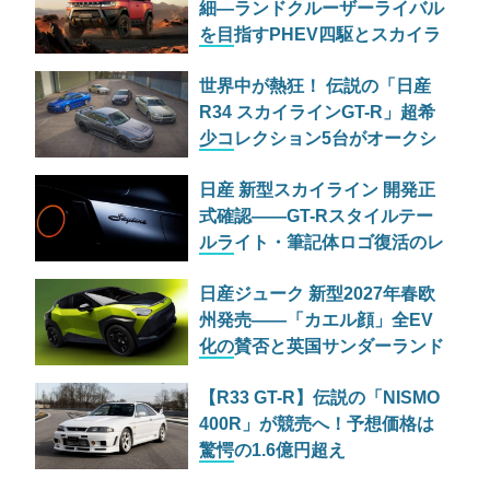
細—ランドクルーザーライバル
を目指すPHEV四駆とスカイラ
インに続く往年のネームプレー
世界中が熱狂！ 伝説の「日産
ト復活へ
R34 スカイラインGT-R」超希
少コレクション5台がオークシ
ョンに登場
日産 新型スカイライン 開発正
式確認——GT-Rスタイルテー
ルライト・筆記体ロゴ復活のレ
トロデザインと最新情報まとめ
日産ジューク 新型2027年春欧
州発売——「カエル顔」全EV
化の賛否と英国サンダーランド
生産・V2G搭載の注目ポイント
【R33 GT-R】伝説の「NISMO
400R」が競売へ！予想価格は
驚愕の1.6億円超え