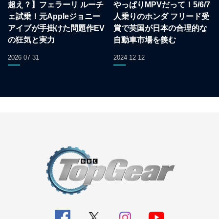
超え？】フェラーリ ルーチ
やっぱりMPVだって！5/6/7
ェ試乗！元Appleジョニー
人乗りのホンダ フリード受
アイブが手掛けた問題作EV
賞で英国が日本の合理的な
の狂気と実力
自動車市場を羨む
2026 07 31
2024 12 12