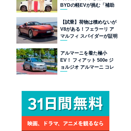
BYDの軽EVが挑む「補助
金ドーピング」の異常な世
界
【試乗】荷物は積めないが
V8がある！フェラーリ ア
マルフィ スパイダーが証明
する純内燃機関オープンカ
ーの至福
アルマーニを着た極小
EV！ フィアット 500e ジ
ョルジオ アルマーニ コレ
クターズ エディション試乗