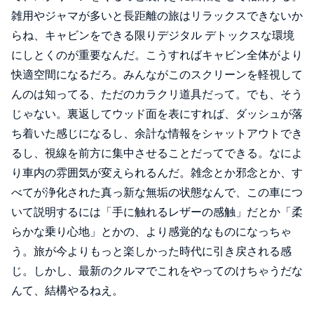
雑用やジャマが多いと長距離の旅はリラックスできないか
らね、キャビンをできる限りデジタル デトックスな環境
にしとくのが重要なんだ。こうすればキャビン全体がより
快適空間になるだろ。みんながこのスクリーンを軽視して
んのは知ってる、ただのカラクリ道具だって。でも、そう
じゃない。裏返してウッド面を表にすれば、ダッシュが落
ち着いた感じになるし、余計な情報をシャットアウトでき
るし、視線を前方に集中させることだってできる。なによ
り車内の雰囲気が変えられるんだ。雑念とか邪念とか、す
べてが浄化された真っ新な無垢の状態なんで、この車につ
いて説明するには「手に触れるレザーの感触」だとか「柔
らかな乗り心地」とかの、より感覚的なものになっちゃ
う。旅が今よりもっと楽しかった時代に引き戻される感
じ。しかし、最新のクルマでこれをやってのけちゃうだな
んて、結構やるねえ。