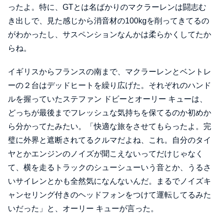
ったよ。特に、GTとは名ばかりのマクラーレンは闘志む
き出しで、見た感じから消音材の100kgを削ってきてるの
がわかったし、サスペンションなんかは柔らかくしてたか
らね。
イギリスからフランスの南まで、マクラーレンとベントレ
ーの２台はデッドヒートを繰り広げた。それぞれのハンド
ルを握っていたステファン ドビーとオーリー キューは、
どっちが最後までフレッシュな気持ちを保てるのか初めか
ら分かってたみたい。「快適な旅をさせてもらったよ。完
璧に外界と遮断されてるクルマだよね、これ。自分のタイ
ヤとかエンジンのノイズが聞こえないってだけじゃなく
て、横を走るトラックのシューシューいう音とか、うるさ
いサイレンとかも全然気になんないんだ。まるでノイズキ
ャンセリング付きのヘッドフォンをつけて運転してるみた
いだった」と、オーリー キューが言った。