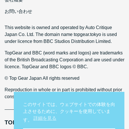
お問い合わせ
This website is owned and operated by Auto Critique
Japan Co. Ltd. The domain name topgear.tokyo is used
under licence from BBC Studios Distribution Limited.
TopGear and BBC (word marks and logos) are trademarks
of the British Broadcasting Corporation and are used under
licence. TopGear and BBC logos © BBC.
© Top Gear Japan All rights reserved
Reproduction in whole or in part is prohibited without prior
consent
このサイトでは、ウェブサイトでの体験を向
上させるために、クッキーを使用していま
詳細を見る
す。
TOP GEAR INTERNATIONAL SITES