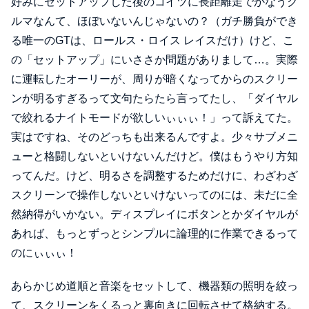
好みにセットアップした後のコイツに長距離走でかなうク
ルマなんて、ほぼいないんじゃないの？（ガチ勝負ができ
る唯一のGTは、ロールス・ロイス レイスだけ）けど、こ
の「セットアップ」にいささか問題がありまして…。実際
に運転したオーリーが、周りが暗くなってからのスクリー
ンが明るすぎるって文句たらたら言ってたし、「ダイヤル
で絞れるナイトモードが欲しいぃぃぃ！」って訴えてた。
実はですね、そのどっちも出来るんですよ。少々サブメニ
ューと格闘しないといけないんだけど。僕はもうやり方知
ってんだ。けど、明るさを調整するためだけに、わざわざ
スクリーンで操作しないといけないってのには、未だに全
然納得がいかない。ディスプレイにボタンとかダイヤルが
あれば、もっとずっとシンプルに論理的に作業できるって
のにぃぃぃ！
あらかじめ道順と音楽をセットして、機器類の照明を絞っ
て、スクリーンをくるっと裏向きに回転させて格納する。