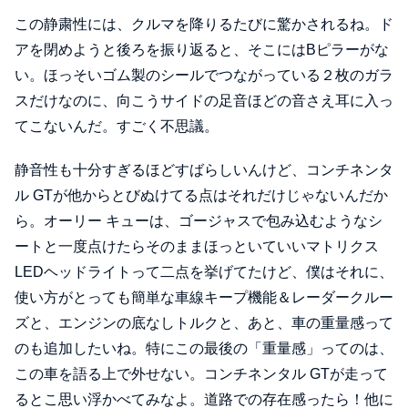
この静粛性には、クルマを降りるたびに驚かされるね。ド
アを閉めようと後ろを振り返ると、そこにはBピラーがな
い。ほっそいゴム製のシールでつながっている２枚のガラ
スだけなのに、向こうサイドの足音ほどの音さえ耳に入っ
てこないんだ。すごく不思議。
静音性も十分すぎるほどすばらしいんけど、コンチネンタ
ル GTが他からとびぬけてる点はそれだけじゃないんだか
ら。オーリー キューは、ゴージャスで包み込むようなシ
ートと一度点けたらそのままほっといていいマトリクス
LEDヘッドライトって二点を挙げてたけど、僕はそれに、
使い方がとっても簡単な車線キープ機能＆レーダークルー
ズと、エンジンの底なしトルクと、あと、車の重量感って
のも追加したいね。特にこの最後の「重量感」ってのは、
この車を語る上で外せない。コンチネンタル GTが走って
るとこ思い浮かべてみなよ。道路での存在感ったら！他に