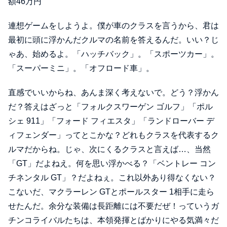
額46万円
連想ゲームをしようよ。僕が車のクラスを言うから、君は
最初に頭に浮かんだクルマの名前を答えるんだ。いい？じ
ゃあ、始めるよ。「ハッチバック」。「スポーツカー」。
「スーパーミニ」。「オフロード車」。
直感でいいからね、あんま深く考えないで。どう？浮かん
だ？答えはざっと「フォルクスワーゲン ゴルフ」「ポル
シェ 911」「フォード フィエスタ」「ランドローバー デ
ィフェンダー」ってとこかな？どれもクラスを代表するク
ルマだからね。じゃ、次にくるクラスと言えば…、当然
「GT」だよねえ。何を思い浮かべる？「ベントレー コン
チネンタル GT」？だよねぇ。これ以外あり得なくない？
こないだ、マクラーレン GTとポールスター 1相手に走ら
せたんだ。余分な装備は長距離には不要だぜ！っていうガ
チンコライバルたちは、本領発揮とばかりにやる気満々だ