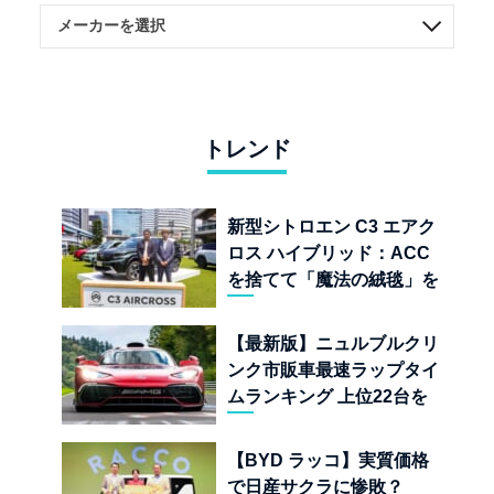
トレンド
新型シトロエン C3 エアク
ロス ハイブリッド：ACC
を捨てて「魔法の絨毯」を
手に入れたフランスの異端
児
【最新版】ニュルブルクリ
ンク市販車最速ラップタイ
ムランキング 上位22台を
一挙公開
【BYD ラッコ】実質価格
で日産サクラに惨敗？