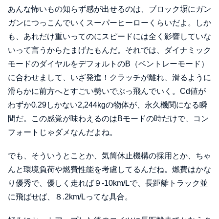
あんな怖いもの知らず感が出せるのは、ブロック塀にガン
ガンにつっこんでいくスーパーヒーローくらいだよ。しか
も、あれだけ重いってのにスピードには全く影響していな
いって言うからたまげたもんだ。それでは、ダイナミック
モードのダイヤルをデフォルトのB（ベントレーモード）
に合わせまして、いざ発進！クラッチが離れ、滑るように
滑らかに前方へとすごい勢いでぶっ飛んでいく。Cd値が
わずか0.29しかない2,244kgの物体が、永久機関になる瞬
間だ。この感覚が味わえるのはBモードの時だけで、コン
フォートじゃダメなんだよね。
でも、そういうとことか、気筒休止機構の採用とか、ちゃ
んと環境負荷や燃費性能を考慮してるんだね。燃費はかな
り優秀で、優しく走れば９-10km/Lで、長距離トラック並
に飛ばせば、８.2km/Lってな具合。