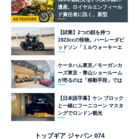
遺産。ロイヤルエンフィール
ド責任者に訊く、新型
AD FEATURE
「BULLET 650」と“時間の
質”を愛する理由
【試乗】2つの顔を持つ
1923ccの怪物。ハーレーダビ
ッドソン「ミルウォーキーエ
イト117」の深淵を覗く
ケータハム東京／モーガンカ
ーズ東京・青山ショールーム
が売るのは「移動手段」では
なく「人生」だ
【日本語字幕】ケン ブロック
と一緒にフーニコーン マスタ
ングでロンドン観光
トップギア ジャパン 074