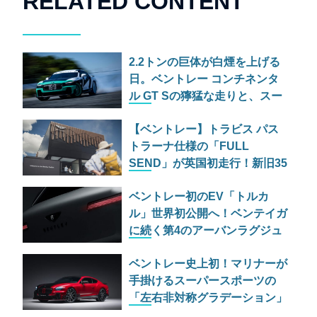
RELATED CONTENT
2.2トンの巨体が白煙を上げる
日。ベントレー コンチネンタ
ル GT Sの獰猛な走りと、スー
パースポーツの爆煙ドリフト
【ベントレー】トラビス パス
トラーナ仕様の「FULL
SEND」が英国初走行！新旧35
台がヒルクライムに挑む
ベントレー初のEV「トルカ
ル」世界初公開へ！ベンテイガ
に続く第4のアーバンラグジュ
アリーSUVの実力とは
ベントレー史上初！マリナーが
手掛けるスーパースポーツの
「左右非対称グラデーション」
仕様が過激すぎる