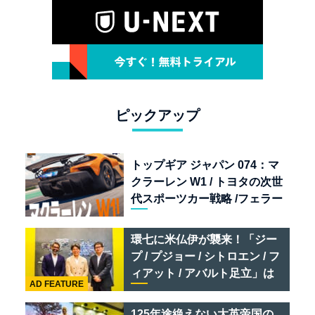
ピックアップ
トップギア ジャパン 074：マ
クラーレン W1 / トヨタの次世
代スポーツカー戦略 /フェラー
リ 849 テスタロッサ /テメラ
リオ /ベントレー スーパース
環七に米仏伊が襲来！「ジー
ポーツ
プ / プジョー / シトロエン / フ
ィアット / アバルト足立」は
AD FEATURE
クルマのセレクトショップで
ある
125年途絶えない大英帝国の