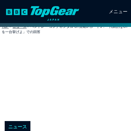
メニュー
TOP
>
ニュース
>
ベントレー コンチネンタル GT長期レポート5：「代表的なGT
を一台挙げよ」での回答
ニュース