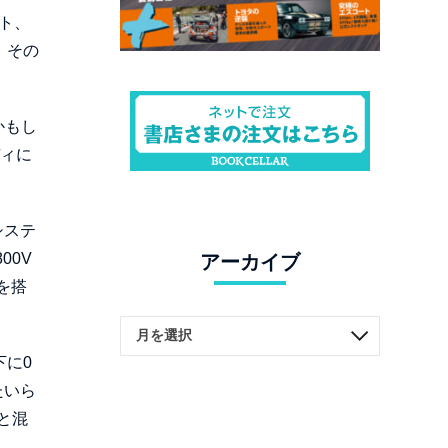
ト、
、その
かもし
ディに
システ
00V
アーカイブ
を搭
下に0
たいら
と混