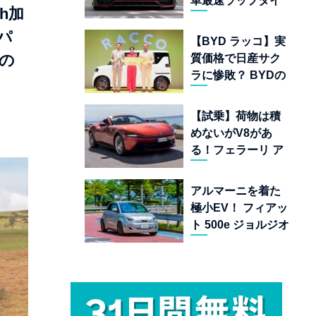
車最速ラップタイ
h加
ムランキング 上位
22台を一挙公開
パ
【BYD ラッコ】実
の
質価格で日産サク
ラに惨敗？ BYDの
軽EVが挑む「補助
金ドーピング」の
【試乗】荷物は積
異常な世界
めないがV8があ
る！フェラーリ ア
マルフィ スパイダ
ーが証明する純内
アルマーニを着た
燃機関オープンカ
極小EV！ フィアッ
ーの至福
ト 500e ジョルジオ
アルマーニ コレク
ターズ エディショ
ン試乗