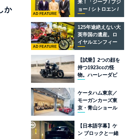
来！「ジープ / プジ
テメラリオ /ベント
しか
ョー / シトロエン /
レー スーパースポ
AD FEATURE
フィアット / アバル
ーツ
ト足立」はクルマ
125年途絶えない大
のセレクトショッ
英帝国の遺産。ロ
プである
イヤルエンフィー
AD FEATURE
ルド責任者に訊
く、新型
【試乗】2つの顔を
「BULLET 650」
持つ1923ccの怪
と“時間の質”を愛
物。ハーレーダビ
する理由
ッドソン「ミルウ
ォーキーエイト
ケータハム東京／
117」の深淵を覗く
モーガンカーズ東
京・青山ショール
ームが売るのは
「移動手段」では
【日本語字幕】ケ
なく「人生」だ
ン ブロックと一緒