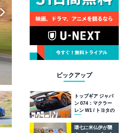
ピックアップ
トップギア ジャパ
ン 074：マクラー
レン W1 / トヨタの
次世代スポーツカ
ー戦略 /フェラーリ
環七に米仏伊が襲
849 テスタロッサ /