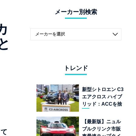
メーカー別検索
カ
と
トレンド
新型シトロエン C3
エアクロス ハイブ
リッド：ACCを捨
てて「魔法の絨
毯」を手に入れた
【最新版】ニュル
フランスの異端児
ブルクリンク市販
して