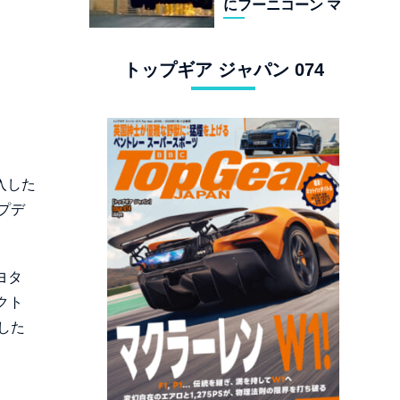
にフーニコーン マ
スタングでロンド
ン観光
トップギア ジャパン 074
入した
プデ
ヨタ
レクト
した