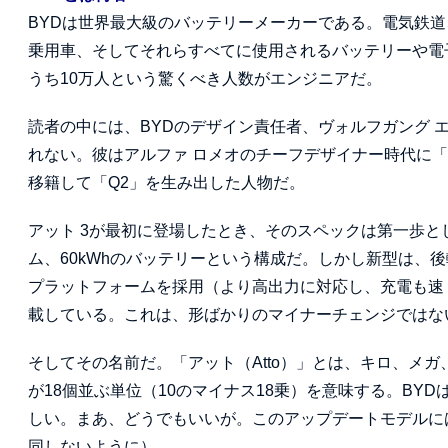
BYDは世界最大級のバッテリーメーカーである。電気鉄
乗用車、そしてそれらすべてに使用されるバッテリーや電
うち10万人という驚くべき人数がエンジニアだ。
読者の中には、BYDのデザイン責任者、ヴォルフガング エッガ
れない。彼はアルファ ロメオのチーフデザイナー時代に「
移籍して「Q2」を生み出した人物だ。
アット 3が最初に登場したとき、そのスペックは第一歩と
ム、60kWhのバッテリーという構成だ。しかし新型は、後
プラットフォームを採用（より高出力に対応し、充電も速く
載している。これは、形ばかりのマイナーチェンジではな
そしてその名前だ。「アット（Atto）」とは、キロ、メガ
が18個並ぶ単位（10のマイナス18乗）を意味する。B
しい。まあ、どうでもいいが。このアップデートモデルに
同しないように）。