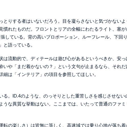
っとりする者はいないだろう。目を凝らさないと気づかないよ
見慣れたものだ。フロントとリアの全幅にわたるライト、塞が
主張している。背の高いプロポーション、ルーフレール、下回
」と語っている。
状は流動的で、ディテールは遊び心があるというべきか、安っ
酔いや「まだ着かないの？」という文句が止まるなら、それだ
詳細は「インテリア」の項目を参照してほしい。
る。ID.4のような、のっそりとした重苦しさを感じさせない
ような異質な挙動はない。ここまでは、いたって普通のファミ
運転の楽しさ）は皆無に等しく、高速域では乗り心地が落ち着