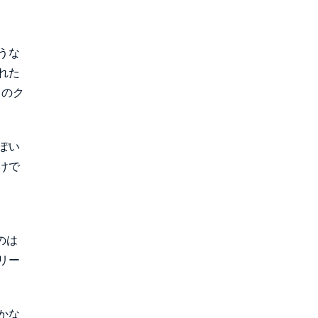
うな
れた
りのク
ぽい
けで
のは
リー
かな