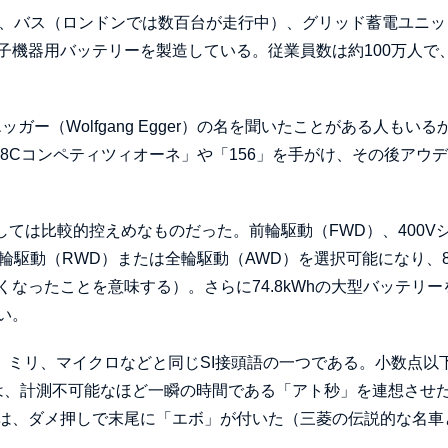
道、バス（ロンドンでは数百台が走行中）、グリッド蓄電ユニッ
子機器用バッテリーを製造している。従業員数は約100万人で
ー（Wolfgang Egger）の名を聞いたことがある人もいる
8Cコンペティツィオーネ」や「156」を手がけ、その後アウ
しては比較的控えめなものだった。前輪駆動（FWD）、400V
輪駆動（RWD）または全輪駆動（AWD）を選択可能になり、8
なったことを意味する）。さらに74.8kWhの大型バッテリー
い。
、ミリ、マイクロなどと同じSI接頭語の一つである。小数点以
YDは、計測不可能なほど一瞬の時間である「アト秒」を連想させ
は、ダメ押しで末尾に「エボ」が付いた（三菱の伝説的な名車