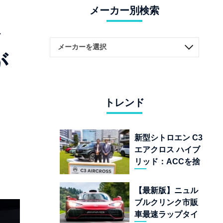
メーカー別検索
ィ
が
トレンド
新型シトロエン C3
エアクロス ハイブ
リッド：ACCを捨
てて「魔法の絨
毯」を手に入れた
【最新版】ニュル
フランスの異端児
ブルクリンク市販
車最速ラップタイ