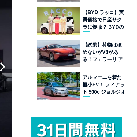
ムランキング 上位
22台を一挙公開
【BYD ラッコ】実
質価格で日産サク
ラに惨敗？ BYDの
軽EVが挑む「補助
金ドーピング」の
【試乗】荷物は積
異常な世界
めないがV8があ
る！フェラーリ ア
マルフィ スパイダ
ーが証明する純内
アルマーニを着た
燃機関オープンカ
極小EV！ フィアッ
ーの至福
ト 500e ジョルジオ
アルマーニ コレク
ターズ エディショ
ン試乗