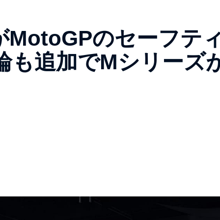
5がMotoGPのセーフテ
輪も追加でMシリーズ