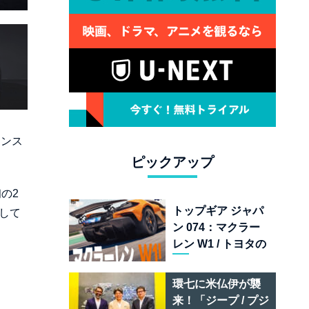
ャンス
ピックアップ
の2
トップギア ジャパ
給して
ン 074：マクラー
レン W1 / トヨタの
次世代スポーツカ
ー戦略 /フェラーリ
環七に米仏伊が襲
849 テスタロッサ /
来！「ジープ / プジ