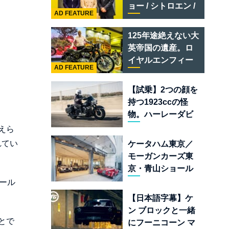
テメラリオ /ベント
ョー / シトロエン /
レー スーパースポ
AD FEATURE
フィアット / アバル
ーツ
ト足立」はクルマ
125年途絶えない大
のセレクトショッ
英帝国の遺産。ロ
プである
イヤルエンフィー
AD FEATURE
ルド責任者に訊
く、新型
【試乗】2つの顔を
「BULLET 650」
持つ1923ccの怪
と“時間の質”を愛
物。ハーレーダビ
する理由
ッドソン「ミルウ
えら
ォーキーエイト
れてい
ケータハム東京／
117」の深淵を覗く
モーガンカーズ東
京・青山ショール
ームが売るのは
ール
「移動手段」では
【日本語字幕】ケ
なく「人生」だ
ン ブロックと一緒
とで
にフーニコーン マ