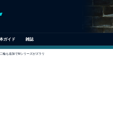
本ガイド
雑誌
と、二輪も追加でMシリーズがズラリ