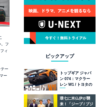
こ
い。フ
オフィ
ピックアップ
ンテー
トップギア ジャパ
マー
ン 074：マクラー
レン W1 / トヨタの
次世代スポーツカ
ー戦略 /フェラーリ
環七に米仏伊が襲
849 テスタロッサ /
来！「ジープ / プジ