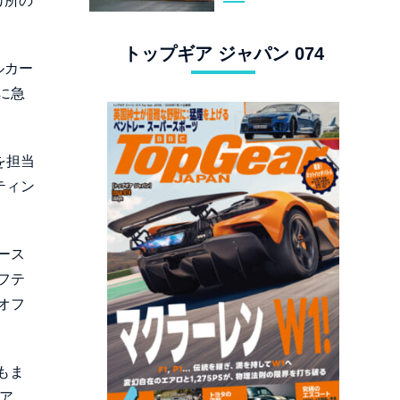
カ所の
スタングでロンド
ン観光
トップギア ジャパン 074
ルカー
に急
を担当
ティン
ース
フテ
オフ
もま
ア