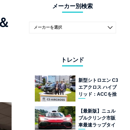
メーカー別検索
＆
トレンド
新型シトロエン C3
エアクロス ハイブ
リッド：ACCを捨
てて「魔法の絨
毯」を手に入れた
【最新版】ニュル
フランスの異端児
ブルクリンク市販
車最速ラップタイ