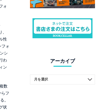
フォ
-
り、
ル性
ンフォ
ンシ
行わ
アーカイブ
ィン
複数
からフ
いる。
グ状