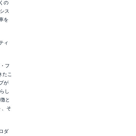
くの
シス
率を
ティ
ト・フ
きたこ
プが
晴らし
特徴と
ト、そ
ロダ