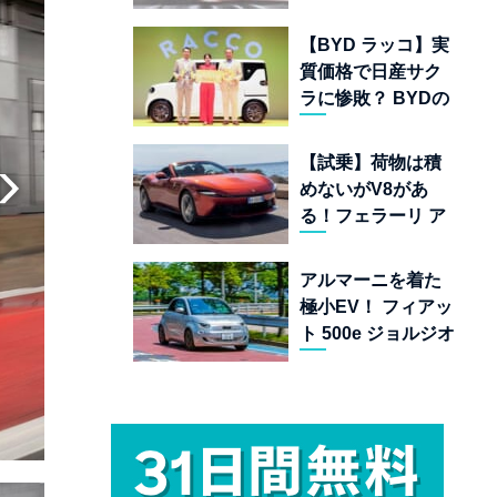
ムランキング 上位
22台を一挙公開
【BYD ラッコ】実
質価格で日産サク
ラに惨敗？ BYDの
軽EVが挑む「補助
金ドーピング」の
【試乗】荷物は積
異常な世界
めないがV8があ
る！フェラーリ ア
マルフィ スパイダ
ーが証明する純内
アルマーニを着た
燃機関オープンカ
極小EV！ フィアッ
ーの至福
ト 500e ジョルジオ
アルマーニ コレク
ターズ エディショ
ン試乗