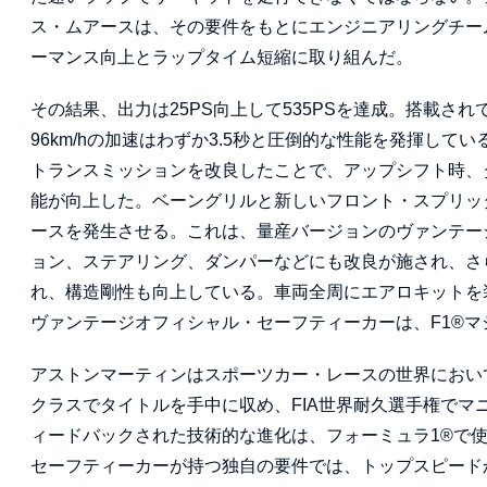
ス・ムアースは、その要件をもとにエンジニアリングチー
ーマンス向上とラップタイム短縮に取り組んだ。
その結果、出力は25PS向上して535PSを達成。搭載され
96km/hの加速はわずか3.5秒と圧倒的な性能を発揮して
トランスミッションを改良したことで、アップシフト時、
能が向上した。ベーングリルと新しいフロント・スプリッターを
ースを発生させる。これは、量産バージョンのヴァンテージ
ョン、ステアリング、ダンパーなどにも改良が施され、さ
れ、構造剛性も向上している。車両全周にエアロキットを
ヴァンテージオフィシャル・セーフティーカーは、F1®
アストンマーティンはスポーツカー・レースの世界におい
クラスでタイトルを手中に収め、FIA世界耐久選手権で
ィードバックされた技術的な進化は、フォーミュラ1®で
セーフティーカーが持つ独自の要件では、トップスピード