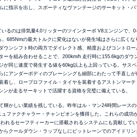
ムに指示を出し、スポーティなヴァンテージのサーキット・パ
ているのは排気量4.0リッターのツインターボ V8エンジンで、0
いる。685Nmの最大トルクに変化はないが発生域はさらに広くな
ダウンシフト時の両方でダイレクト感、精度およびコントロー
組み合わせることで、200km/h 走行時に155.6kgのダウ
が同じ速度で発生する値を60kg以上も上回っている。サスペ
らにアンダーボディのブレーシングも細部にわたって手直しが
装着し、ロープロファイル・タイヤを装着するアストンマーテ
マシンが走るサーキットで活躍する資格を完璧に備えている。
て輝かしい業績を残している。昨年はル・マン24時間レースの
マニュファクチャラー・チャンピオンを獲得した。これらの成功
使われるセーフティーカーに搭載されるシステムにも貢献して
からクールダウン・ラップなしにピットレーンでのアイドリン