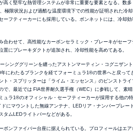
が高く堅牢な熱管理システムが非常に重要な要素となる。数多
れ、極限状況および過酷な温度環境下での性能が証明された冷却
セーフティーカーにも採用している。ボンネットには、冷却効
み合わせて、高性能なカーボンセラミック・ブレーキがセーフ
位置にブレーキダクトが追加され、冷却性能を高めてある。
レーシンググリーンを纏ったアストンマーティン・コグニザン
0年にわたるブランクを経てフォーミュラ1®の世界へと戻って
ント・スプリッターは「ライム・エッセンス」のピンストライ
で、最近では FIA世界耐久選手権（WEC）に参戦して、素
ミュラ1®のオフィシャル・セーフティーカーが採用する他の
イドにマウントした無線アンテナ、LEDリア・ナンバープレー
スタムLEDライトバーなどがある。
ーボンファイバー台座に据えられている。プロフィールはエア