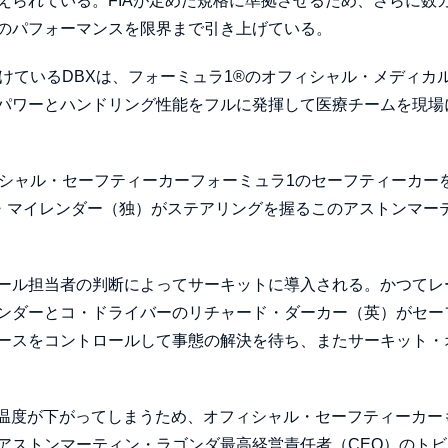
えられている。FIAが定めた規格に準拠させるため、さらに数
のパフォーマンスを限界まで引き上げている。
けているDBXは、フォーミュラ1®のオフィシャル・メディカ
パワーとハンドリング性能をフルに発揮して医療チームを現場
フィシャル・セーフティーカーフォーミュラ1のセーフティーカー
ト・マイレンダー（独）がステアリングを握るこのアストンマー
ール担当者の判断によってサーキットに導入される。かつてレ
ンダーとコ・ドライバーのリチャード・ダーカー（英）がセー
ースをコントロールして事態の解決を待ち、またサーキット・
の温度が下がってしまうため、オフィシャル・セーフティーカー
アストンマーティン・ラゴンダ最高経営責任者（CEO）のトビ