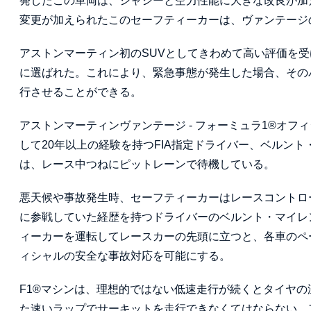
発したこの車両は、シャシーと空力性能に大きな改良が加
変更が加えられたこのセーフティーカーは、ヴァンテージ
アストンマーティン初のSUVとしてきわめて高い評価を受
に選ばれた。これにより、緊急事態が発生した場合、その
行させることができる。
アストンマーティンヴァンテージ - フォーミュラ1®オ
して20年以上の経験を持つFIA指定ドライバー、ベルン
は、レース中つねにピットレーンで待機している。
悪天候や事故発生時、セーフティーカーはレースコントロ
に参戦していた経歴を持つドライバーのベルント・マイレ
ィーカーを運転してレースカーの先頭に立つと、各車のペ
ィシャルの安全な事故対応を可能にする。
F1®マシンは、理想的ではない低速走行が続くとタイヤ
た速いラップでサーキットを走行できなくてはならない。