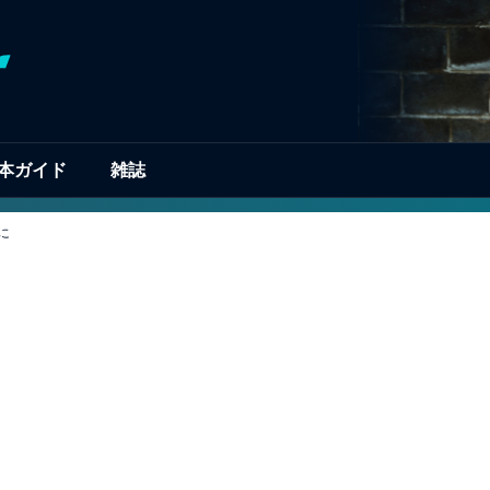
本ガイド
雑誌
に