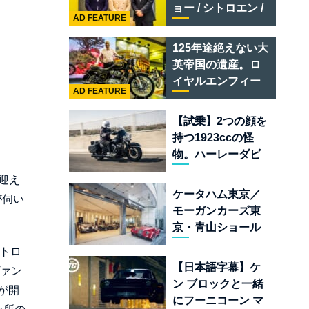
テメラリオ /ベント
ョー / シトロエン /
レー スーパースポ
AD FEATURE
フィアット / アバル
ーツ
ト足立」はクルマ
125年途絶えない大
のセレクトショッ
英帝国の遺産。ロ
プである
イヤルエンフィー
AD FEATURE
ルド責任者に訊
く、新型
【試乗】2つの顔を
「BULLET 650」
持つ1923ccの怪
と“時間の質”を愛
物。ハーレーダビ
する理由
ッドソン「ミルウ
迎え
ォーキーエイト
ケータハム東京／
が伺い
117」の深淵を覗く
モーガンカーズ東
京・青山ショール
ームが売るのは
トロ
「移動手段」では
【日本語字幕】ケ
ヴァン
なく「人生」だ
ン ブロックと一緒
が開
にフーニコーン マ