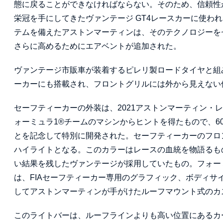
態に戻ることができなければならない。そのため、信頼性
栄冠を手にしてきたヴァンテージ GT4レースカーに使わ
テムを備えたアストンマーティンは、そのテクノロジーを
さらに高めるためにエアベントが追加された。
ヴァンテージ市販車が装着するピレリ製ロードタイヤと組
ーカーにも搭載され、フロントグリルには外から見えない
セーフティーカーの外装は、2021アストンマーティン・
ォーミュラ1®チームのマシンからヒントを得たもので、6
とを記念して特別に開発された。セーフティーカーのフロ
ハイライトとなる。このカラーはレースの血統を物語るもの
い結果を残したヴァンテージが採用していたもの。フォー
は、FIAセーフティーカー専用のグラフィック、ボディサ
してアストンマーティンが手がけたルーフマウント式のカ
このライトバーは、ルーフラインよりも高い位置にあるカ