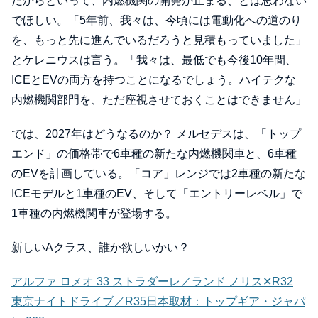
だからといって、内燃機関の開発が止まる、とは思わない
でほしい。「5年前、我々は、今頃には電動化への道のり
を、もっと先に進んでいるだろうと見積もっていました」
とケレニウスは言う。「我々は、最低でも今後10年間、
ICEとEVの両方を持つことになるでしょう。ハイテクな
内燃機関部門を、ただ座視させておくことはできません」
では、2027年はどうなるのか？ メルセデスは、「トップ
エンド」の価格帯で6車種の新たな内燃機関車と、6車種
のEVを計画している。「コア」レンジでは2車種の新たな
ICEモデルと1車種のEV、そして「エントリーレベル」で
1車種の内燃機関車が登場する。
新しいAクラス、誰か欲しいかい？
アルファ ロメオ 33 ストラダーレ／ランド ノリス✕R32
東京ナイトドライブ／R35日本取材：トップギア・ジャパ