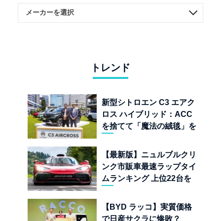
トレンド
新型シトロエン C3 エアク
ロス ハイブリッド：ACC
を捨てて「魔法の絨毯」を
手に入れたフランスの異端
児
【最新版】ニュルブルクリ
ンク市販車最速ラップタイ
ムランキング 上位22台を
一挙公開
【BYD ラッコ】実質価格
で日産サクラに惨敗？