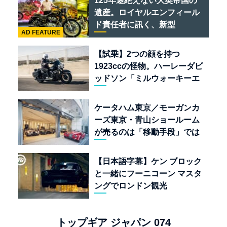
125年途絶えない大英帝国の
遺産。ロイヤルエンフィール
ド責任者に訊く、新型
AD FEATURE
「BULLET 650」と“時間の
質”を愛する理由
【試乗】2つの顔を持つ
1923ccの怪物。ハーレーダビ
ッドソン「ミルウォーキーエ
イト117」の深淵を覗く
ケータハム東京／モーガンカ
ーズ東京・青山ショールーム
が売るのは「移動手段」では
なく「人生」だ
【日本語字幕】ケン ブロック
と一緒にフーニコーン マスタ
ングでロンドン観光
トップギア ジャパン 074