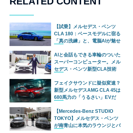
RELATED CONTENT
【試乗】メルセデス・ベンツ
CLA 180：ベースモデルに宿る
「真の洗練」と、電脳AIが魅せ
る未来の光と影
AIと会話もできる車輪のついた
スーパーコンピューター。メル
セデス・ベンツ新型CLA技術
説明会で明かされた
フェイクサウンドに疑似変速？
「MB.OS」と妥協なき安全哲
新型メルセデスAMG CLA 45は
学
680馬力の「うるさい」EVだ
【Mercedes-Benz STUDIO
TOKYO】メルセデス・ベンツ
が南青山に本気のラウンジとバ
ーを開設！限定ドーナツも登場