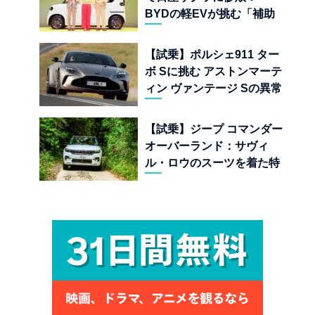
BYDの軽EVが挑む「補助
金ドーピング」の異常な世
界
【試乗】ポルシェ911 ター
ボ Sに挑む アストンマーテ
ィン ヴァンテージ Sの異常
な680psと古典的RWDの
狂気
【試乗】ジープ コマンダー
オーバーランド：サヴィ
ル・ロウのスーツを着た特
殊部隊：7座の野獣が林道
で牙を剥く