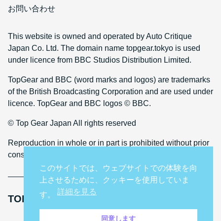
お問い合わせ
This website is owned and operated by Auto Critique
Japan Co. Ltd. The domain name topgear.tokyo is used
under licence from BBC Studios Distribution Limited.
TopGear and BBC (word marks and logos) are trademarks
of the British Broadcasting Corporation and are used under
licence. TopGear and BBC logos © BBC.
© Top Gear Japan All rights reserved
Reproduction in whole or in part is prohibited without prior
consent
このサイトでは、ウェブサイトでの体験を向
上させるために、クッキーを使用していま
詳細を見る
す。
TOP GEAR INTERNATIONAL SITES
同意します