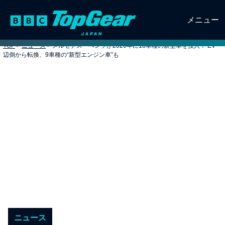
メニュー
TOP
>
ニュース
>
メルセデス・ベンツが2026年に18車種の新型車を投入！ EV一
辺倒から転換、9車種の“新型エンジン車”も
ニュース