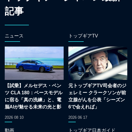
記事
ニュース
トップギアTV
【試乗】メルセデス・ベン
元トップギアTV司会者のジ
ツ CLA 180：ベースモデル
ェレミー クラークソンが前
に宿る「真の洗練」と、電
立腺がんを公表「シーズン
脳AIが魅せる未来の光と影
6で会えれば」
2026 08 10
2026 06 17
動画
トップギア日本ガイド