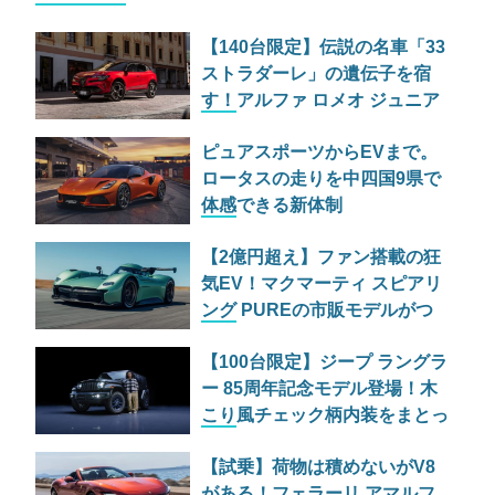
【140台限定】伝説の名車「33
ストラダーレ」の遺伝子を宿
す！アルファ ロメオ ジュニア
の特別仕様車が525万円で日本
ピュアスポーツからEVまで。
上陸
ロータスの走りを中四国9県で
体感できる新体制
「EXPANDING THE LOTUS
【2億円超え】ファン搭載の狂
EXPERIENCE」とは
気EV！マクマーティ スピアリ
ング PUREの市販モデルがつ
いに公開
【100台限定】ジープ ラングラ
ー 85周年記念モデル登場！木
こり風チェック柄内装をまとっ
た最強ルビコンの価格と魅力
【試乗】荷物は積めないがV8
がある！フェラーリ アマルフ