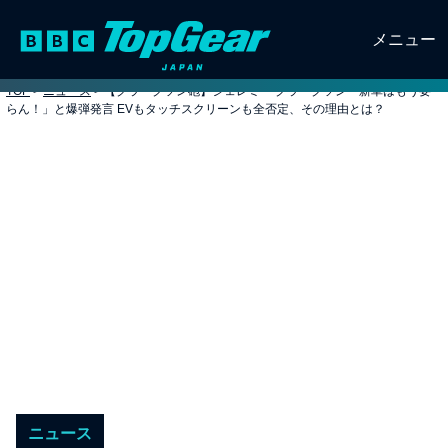
メニュー
TOP
>
ニュース
>
【クラークソン砲】ジェレミー クラークソン「新車はもう要
らん！」と爆弾発言 EVもタッチスクリーンも全否定、その理由とは？
ニュース