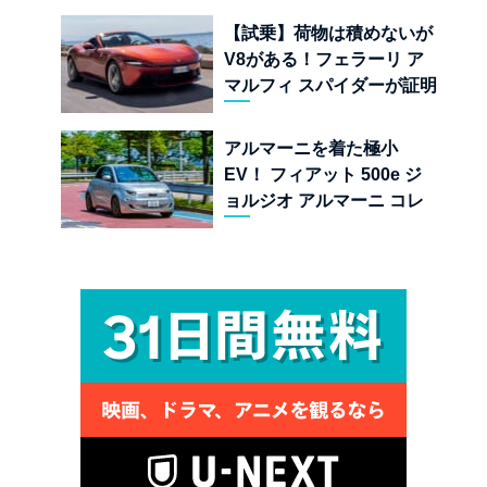
界
【試乗】荷物は積めないが
V8がある！フェラーリ ア
マルフィ スパイダーが証明
する純内燃機関オープンカ
ーの至福
アルマーニを着た極小
EV！ フィアット 500e ジ
ョルジオ アルマーニ コレ
クターズ エディション試乗