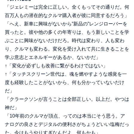
「ジェレミーは完全に正しい。全くもってその通りだ。何
百万人もの潜在的なクルマ購入者が彼に同意するだろう」
「へえ、新車に興味がないから”新品の”レンジローバーを
買ったと。彼や他の多くの年寄りは、もう新しいことを学
ぶことに興味がないだけだろ。時代は変わり、人も変わ
り、クルマも変わる。変化を受け入れて共に生きることを
学ぶ意志とエネルギーがあるか、ないかだ」
↑「変化が必ずしも改善に繋がるわけではない」
↑「タッチスクリーン世代は、魂を燃やすような感覚を一
度も経験したことがないから、何も分かっていないだけ
だ」
「クラークソンが言うことは全部正しい。以上だ。やつは
神だ」
「10年前のクルマが頂点、ってのは本当にそう思う。ア
ナログの良さとデジタルの便利さがちょうどいい塩梅だっ
た。今はもうやりすぎなんだよ、何もかも」