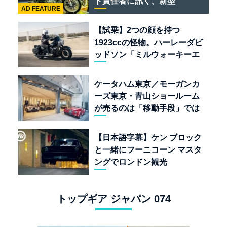
ド責任者に訊く、新型
AD FEATURE
「BULLET 650」と“時間の
質”を愛する理由
【試乗】2つの顔を持つ
1923ccの怪物。ハーレーダビ
ッドソン「ミルウォーキーエ
イト117」の深淵を覗く
ケータハム東京／モーガンカ
ーズ東京・青山ショールーム
が売るのは「移動手段」では
なく「人生」だ
【日本語字幕】ケン ブロック
と一緒にフーニコーン マスタ
ングでロンドン観光
トップギア ジャパン 074