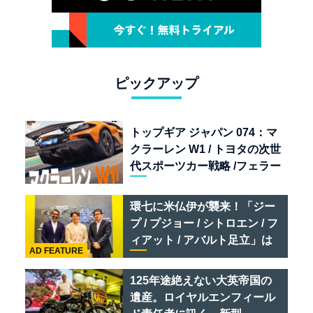
ピックアップ
トップギア ジャパン 074：マ
クラーレン W1 / トヨタの次世
代スポーツカー戦略 /フェラー
リ 849 テスタロッサ /テメラ
リオ /ベントレー スーパース
環七に米仏伊が襲来！「ジー
ポーツ
プ / プジョー / シトロエン / フ
ィアット / アバルト足立」は
AD FEATURE
クルマのセレクトショップで
ある
125年途絶えない大英帝国の
遺産。ロイヤルエンフィール