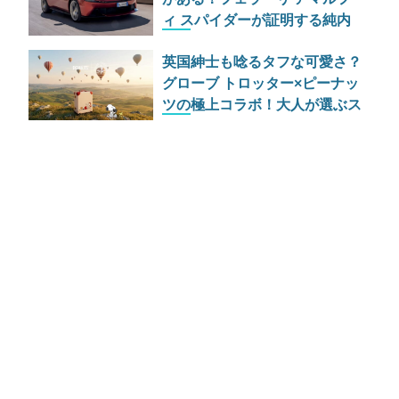
ィ スパイダーが証明する純内
燃機関オープンカーの至福
英国紳士も唸るタフな可愛さ？
グローブ トロッター×ピーナッ
ツの極上コラボ！大人が選ぶス
ヌーピーの最高級ラゲッジ＆ト
ランク