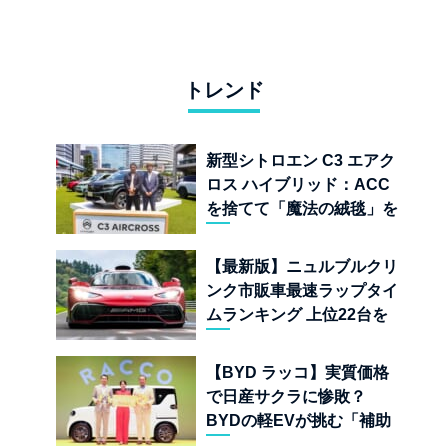
トレンド
新型シトロエン C3 エアク
ロス ハイブリッド：ACC
を捨てて「魔法の絨毯」を
手に入れたフランスの異端
児
【最新版】ニュルブルクリ
ンク市販車最速ラップタイ
ムランキング 上位22台を
一挙公開
【BYD ラッコ】実質価格
で日産サクラに惨敗？
BYDの軽EVが挑む「補助
金ドーピング」の異常な世