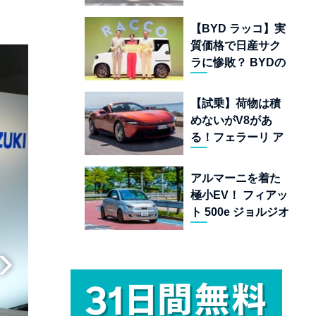
ムランキング 上位
22台を一挙公開
【BYD ラッコ】実
質価格で日産サク
ラに惨敗？ BYDの
軽EVが挑む「補助
金ドーピング」の
【試乗】荷物は積
異常な世界
めないがV8があ
る！フェラーリ ア
マルフィ スパイダ
ーが証明する純内
アルマーニを着た
燃機関オープンカ
極小EV！ フィアッ
ーの至福
ト 500e ジョルジオ
アルマーニ コレク
ターズ エディショ
ン試乗