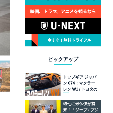
ピックアップ
トップギア ジャパ
ン 074：マクラー
レン W1 / トヨタの
次世代スポーツカ
ー戦略 /フェラーリ
環七に米仏伊が襲
849 テスタロッサ /
来！「ジープ / プジ