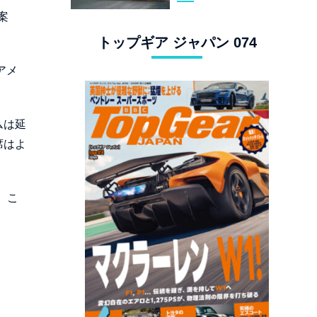
スタングでロンド
案
ン観光
トップギア ジャパン 074
アメ
ムは延
席はよ
。こ