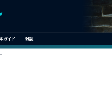
本ガイド
雑誌
止