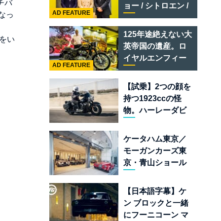
テメラリオ /ベント
チバ
ョー / シトロエン /
レー スーパースポ
AD FEATURE
なっ
フィアット / アバル
ーツ
ト足立」はクルマ
125年途絶えない大
文をい
のセレクトショッ
英帝国の遺産。ロ
プである
イヤルエンフィー
AD FEATURE
ルド責任者に訊
く、新型
【試乗】2つの顔を
「BULLET 650」
持つ1923ccの怪
と“時間の質”を愛
物。ハーレーダビ
する理由
ッドソン「ミルウ
ォーキーエイト
ケータハム東京／
117」の深淵を覗く
モーガンカーズ東
京・青山ショール
ームが売るのは
「移動手段」では
【日本語字幕】ケ
なく「人生」だ
ン ブロックと一緒
にフーニコーン マ