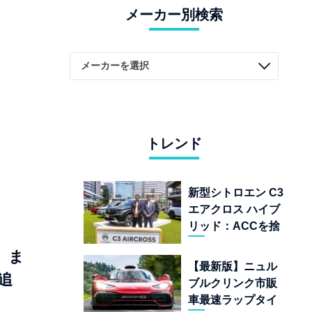
メーカー別検索
トレンド
新型シトロエン C3
エアクロス ハイブ
リッド：ACCを捨
てて「魔法の絨
、ま
毯」を手に入れた
【最新版】ニュル
フランスの異端児
追
ブルクリンク市販
車最速ラップタイ