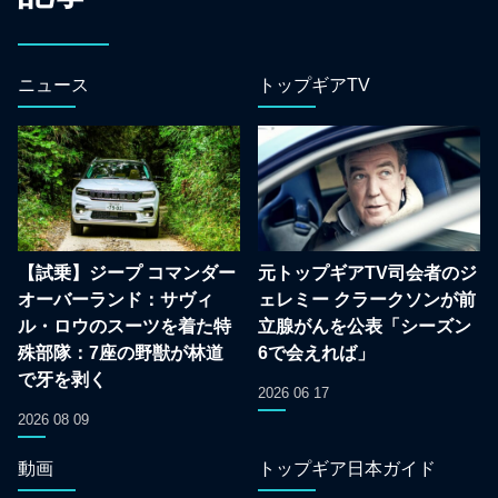
ニュース
トップギアTV
【試乗】ジープ コマンダー
元トップギアTV司会者のジ
オーバーランド：サヴィ
ェレミー クラークソンが前
ル・ロウのスーツを着た特
立腺がんを公表「シーズン
殊部隊：7座の野獣が林道
6で会えれば」
で牙を剥く
2026 06 17
2026 08 09
動画
トップギア日本ガイド