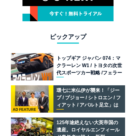
ピックアップ
トップギア ジャパン 074：マ
クラーレン W1 / トヨタの次世
代スポーツカー戦略 /フェラー
リ 849 テスタロッサ /テメラ
リオ /ベントレー スーパース
環七に米仏伊が襲来！「ジー
ポーツ
プ / プジョー / シトロエン / フ
ィアット / アバルト足立」は
AD FEATURE
クルマのセレクトショップで
ある
125年途絶えない大英帝国の
遺産。ロイヤルエンフィール