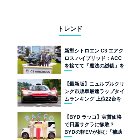
トレンド
新型シトロエン C3 エアク
ロス ハイブリッド：ACC
を捨てて「魔法の絨毯」を
手に入れたフランスの異端
児
【最新版】ニュルブルクリ
ンク市販車最速ラップタイ
ムランキング 上位22台を
一挙公開
【BYD ラッコ】実質価格
で日産サクラに惨敗？
BYDの軽EVが挑む「補助
金ドーピング」の異常な世