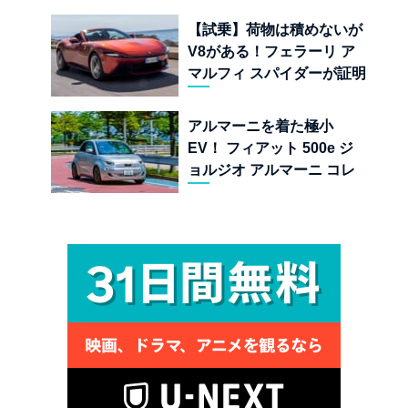
界
【試乗】荷物は積めないが
V8がある！フェラーリ ア
マルフィ スパイダーが証明
する純内燃機関オープンカ
ーの至福
アルマーニを着た極小
EV！ フィアット 500e ジ
ョルジオ アルマーニ コレ
クターズ エディション試乗