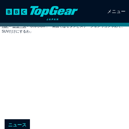
メニュー
TOP
>
ニュース
>
ボルボUK：「英国ではセダンとステーションワゴンやめて、
SUVだけにするわ」
ニュース