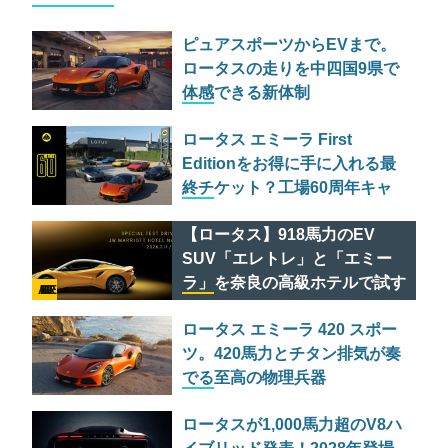
ピュアスポーツからEVまで。
ロータスの走りを中四国9県で
体感できる新体制
「EXPANDING THE LOTUS
ロータス エミーラ First
EXPERIENCE」とは
Editionをお得に手に入れる最
終チケット？工場60周年キャ
ンペーン「HETHEL 60」の全
【ロータス】918馬力のEV
貌
SUV「エレトレ」と「エミー
ラ」を奈良の高級ホテルで試す
AD FEATURE
贅沢なチャンス
ロータス エミーラ 420 スポー
ツ。420馬力とチタン排気が奏
でる至高の物理兵器
ロータスが1,000馬力超のV8ハ