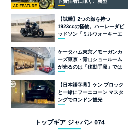
ド責任者に訊く、新型
AD FEATURE
「BULLET 650」と“時間の
質”を愛する理由
【試乗】2つの顔を持つ
1923ccの怪物。ハーレーダビ
ッドソン「ミルウォーキーエ
イト117」の深淵を覗く
ケータハム東京／モーガンカ
ーズ東京・青山ショールーム
が売るのは「移動手段」では
なく「人生」だ
【日本語字幕】ケン ブロック
と一緒にフーニコーン マスタ
ングでロンドン観光
トップギア ジャパン 074