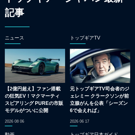
記事
ニュース
トップギアTV
【2億円超え】ファン搭載
元トップギアTV司会者のジ
の狂気EV！マクマーティ
ェレミー クラークソンが前
スピアリング PUREの市販
立腺がんを公表「シーズン
モデルがついに公開
6で会えれば」
2026 08 06
2026 06 17
動画
トップギア日本ガイド