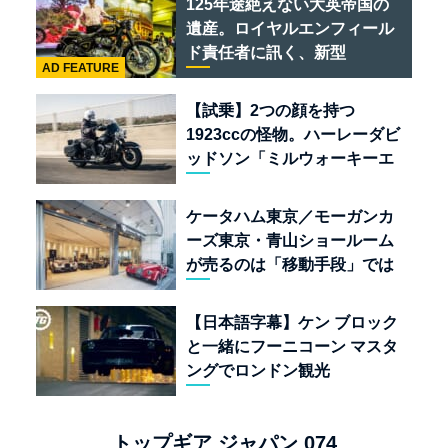
125年途絶えない大英帝国の
遺産。ロイヤルエンフィール
ド責任者に訊く、新型
AD FEATURE
「BULLET 650」と“時間の
質”を愛する理由
【試乗】2つの顔を持つ
1923ccの怪物。ハーレーダビ
ッドソン「ミルウォーキーエ
イト117」の深淵を覗く
ケータハム東京／モーガンカ
ーズ東京・青山ショールーム
が売るのは「移動手段」では
なく「人生」だ
【日本語字幕】ケン ブロック
と一緒にフーニコーン マスタ
ングでロンドン観光
トップギア ジャパン 074