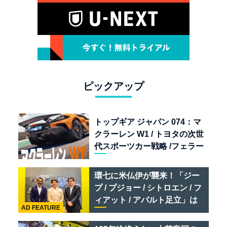
ピックアップ
トップギア ジャパン 074：マ
クラーレン W1 / トヨタの次世
代スポーツカー戦略 /フェラー
リ 849 テスタロッサ /テメラ
リオ /ベントレー スーパース
環七に米仏伊が襲来！「ジー
ポーツ
プ / プジョー / シトロエン / フ
ィアット / アバルト足立」は
AD FEATURE
クルマのセレクトショップで
ある