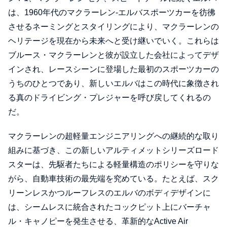
は、1960年代のマクラーレン-エルバスポーツカーを彷彿
させるネーミングとスタイリングにより、マクラーレンの
ヘリテージを現在から未来へと受け継いでいく。これらは
ブルース・マクラーレンと彼が設立した会社によってデザ
インされ、レースシーンに登場した最初のスポーツカーの
うちのひとつであり、新しいエルバはこの時代に象徴され
る真のドライビング・プレジャーを呼び戻してくれるの
だ。
マクラーレンの超軽量エンジニアリングへの継続的な取り
組みに基づき、この新しいアルティメットシリーズロード
スターは、先駆者たちによる軽量構造のポリシーを守りな
がら、自動車技術の最先端を究めている。たとえば、スク
リーンレスかつルーフレスのエルバのボディデザインに
は、シームレスに統合されたコックピット上にバーチャ
ル・キャノピーを発生させる、革新的なActive Air