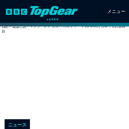
メニュー
TOP
>
ニュース
>
マクラーレン エルバ ガルフ テーマ by MSOが日本でもお披露
目
ニュース