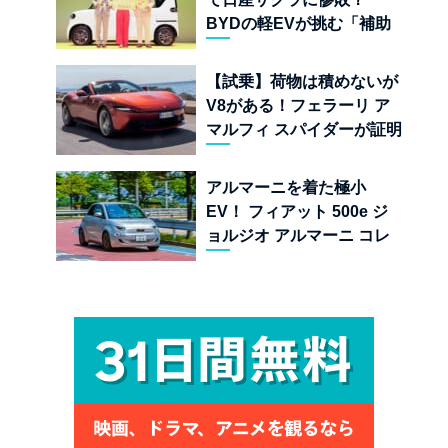
BYDの軽EVが挑む「補助
金ドーピング」の異常な世
界
【試乗】荷物は積めないが
V8がある！フェラーリ ア
マルフィ スパイダーが証明
する純内燃機関オープンカ
ーの至福
アルマーニを着た極小
EV！ フィアット 500e ジ
ョルジオ アルマーニ コレ
クターズ エディション試乗