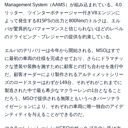
Management System（AAMS）が組み込まれている。4.0
リッター、ツインターボチャージャー付きV8エンジンに
よって発生する815PSの出力と800Nmのトルクは、エル
バが驚異的なパフォーマンスと信じられないほどのレベル
のドライビング・プレジャーの提供を約束している。
エルバのデリバリーは今年から開始される。MSOはすで
に最初の車両の仕様を完成させており、さらにドラマチッ
クな塗装や装飾を施すために顧客との打ち合わせを進行中
だ。顧客オーダーにより製作されるアルティメットシリー
ズのロードスターはわずか149台、それぞれがこれまでに
製造された中で最も希少なマクラーレンの1台となること
だろう。MSOで提供される無限ともいうべきパーソナラ
イゼーションにより、それぞれの車両に唯一独自のアイデ
ンティティを与えることができるのだ。