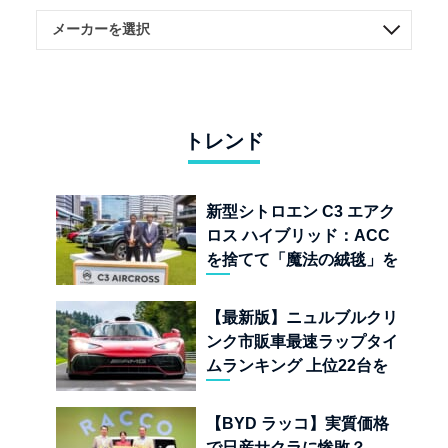
トレンド
新型シトロエン C3 エアク
ロス ハイブリッド：ACC
を捨てて「魔法の絨毯」を
手に入れたフランスの異端
児
【最新版】ニュルブルクリ
ンク市販車最速ラップタイ
ムランキング 上位22台を
一挙公開
【BYD ラッコ】実質価格
で日産サクラに惨敗？