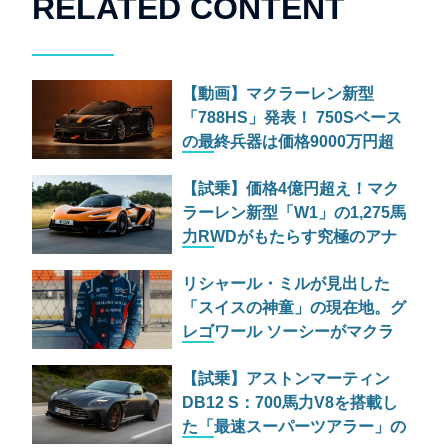
RELATED CONTENT
【動画】マクラーレン新型
「788HS」発表！ 750Sベース
の最終兵器は価格9000万円超
え!?
【試乗】価格4億円超え！マク
ラーレン新型「W1」の1,275馬
力RWDがもたらす究極のアナ
ログ体験
リシャール・ミルが見出した
「スイスの神童」の現在地。グ
レゴワール ソーシーがマクラ
ーレンで描く新たな物語
【試乗】アストンマーティン
DB12 S：700馬力V8を搭載し
た「最速スーパーツアラー」の