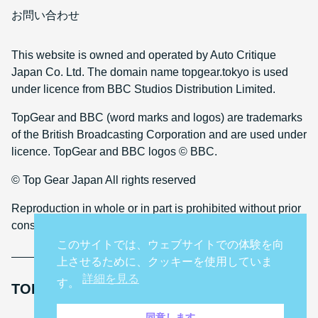
お問い合わせ
This website is owned and operated by Auto Critique
Japan Co. Ltd. The domain name topgear.tokyo is used
under licence from BBC Studios Distribution Limited.
TopGear and BBC (word marks and logos) are trademarks
of the British Broadcasting Corporation and are used under
licence. TopGear and BBC logos © BBC.
© Top Gear Japan All rights reserved
Reproduction in whole or in part is prohibited without prior
consent
このサイトでは、ウェブサイトでの体験を向
上させるために、クッキーを使用していま
詳細を見る
す。
TOP GEAR INTERNATIONAL SITES
同意します