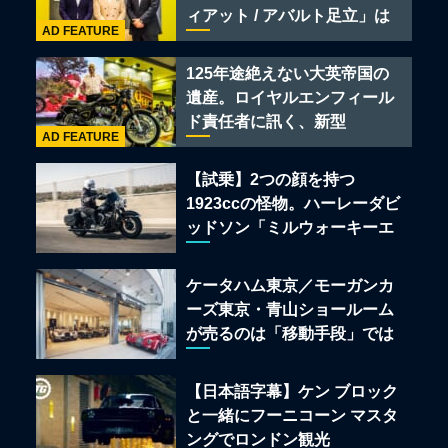
ィアット / アバルト足立」は
AD FEATURE
クルマのセレクトショップで
ある
125年途絶えない大英帝国の
遺産。ロイヤルエンフィール
ド責任者に訊く、新型
AD FEATURE
「BULLET 650」と“時間の
質”を愛する理由
【試乗】2つの顔を持つ
1923ccの怪物。ハーレーダビ
ッドソン「ミルウォーキーエ
イト117」の深淵を覗く
ケータハム東京／モーガンカ
ーズ東京・青山ショールーム
が売るのは「移動手段」では
なく「人生」だ
【日本語字幕】ケン ブロック
と一緒にフーニコーン マスタ
ングでロンドン観光