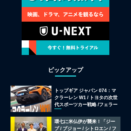
ピックアップ
トップギア ジャパン 074：マ
クラーレン W1 / トヨタの次世
代スポーツカー戦略 /フェラー
リ 849 テスタロッサ /テメラ
リオ /ベントレー スーパース
環七に米仏伊が襲来！「ジー
ポーツ
プ / プジョー / シトロエン / フ