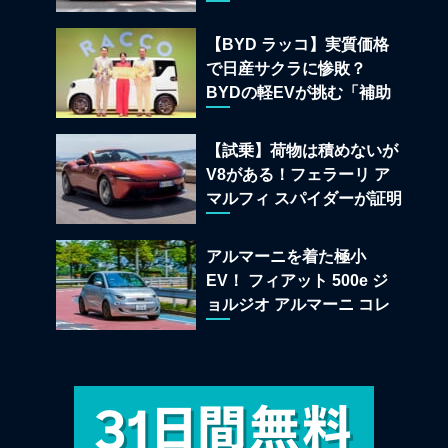
一挙公開
【BYD ラッコ】実質価格
で日産サクラに惨敗？
BYDの軽EVが挑む「補助
金ドーピング」の異常な世
界
【試乗】荷物は積めないが
V8がある！フェラーリ ア
マルフィ スパイダーが証明
する純内燃機関オープンカ
ーの至福
アルマーニを着た極小
EV！ フィアット 500e ジ
ョルジオ アルマーニ コレ
クターズ エディション試乗