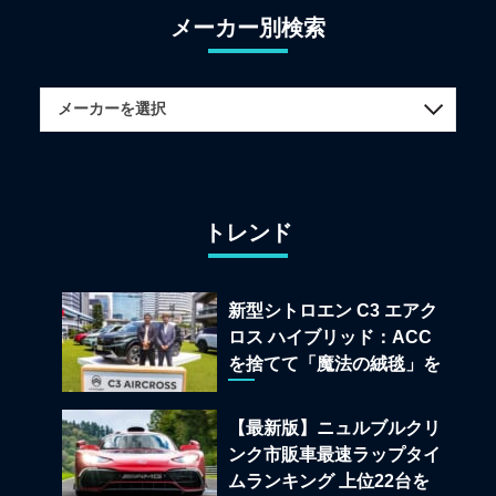
メーカー別検索
トレンド
新型シトロエン C3 エアク
ロス ハイブリッド：ACC
を捨てて「魔法の絨毯」を
手に入れたフランスの異端
児
【最新版】ニュルブルクリ
ンク市販車最速ラップタイ
ムランキング 上位22台を