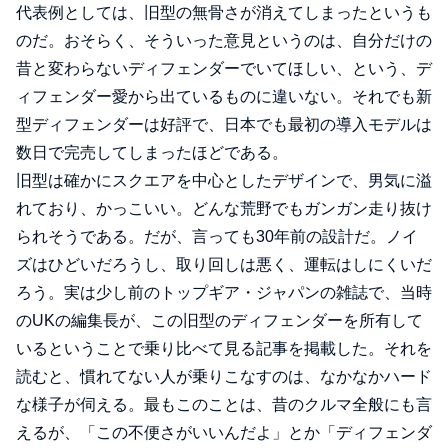
代表例としては、旧型の無骨さが消えてしまったというも
のだ。おそらく、そういった意見というのは、自分だけの
昔と変わらないディフェンダーでいてほしい、という、デ
ィフェンダー愛から出ているものに違いない。それでも新
型ディフェンダーは好評で、日本でも最初の導入モデルは
数日で完売してしまったほどである。
旧型は確かにスクエアを中心としたデザインで、男気に溢
れており、かっこいい。どんな荒野でもガンガン走り抜け
られそうである。だが、言っても30年前の設計だ。ノイ
ズはひどいだろうし、取り回しは悪く、運転はしにくいだ
ろう。実は少し前のトップギア・ジャパンの雑誌で、当時
のUKの編集長が、この旧型のディフェンダーを所有して
いるということで乗り比べて見る記事を掲載した。それを
読むと、慣れてない人が乗りこなすのは、なかなかハード
な様子が伺える。最もこのことは、昔のクルマ全般にも言
えるが、「この不便さがいいんだよ」とか「ディフェンダ