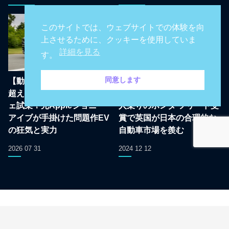
このサイトでは、ウェブサイトでの体験を向
上させるために、クッキーを使用していま
詳細を見る
す。
同意します
【動画あり：価格は1億円
日本のカーオブザイヤーは
超え？】フェラーリ ルーチ
やっぱりMPVだって！5/6/7
ェ試乗！元Appleジョニー
人乗りのホンダ フリード受
アイブが手掛けた問題作EV
賞で英国が日本の合理的な
の狂気と実力
自動車市場を羨む
2026 07 31
2024 12 12