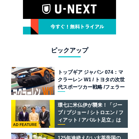
ピックアップ
トップギア ジャパン 074：マ
クラーレン W1 / トヨタの次世
代スポーツカー戦略 /フェラー
リ 849 テスタロッサ /テメラ
リオ /ベントレー スーパース
環七に米仏伊が襲来！「ジー
ポーツ
プ / プジョー / シトロエン / フ
ィアット / アバルト足立」は
AD FEATURE
クルマのセレクトショップで
ある
125年途絶えない大英帝国の