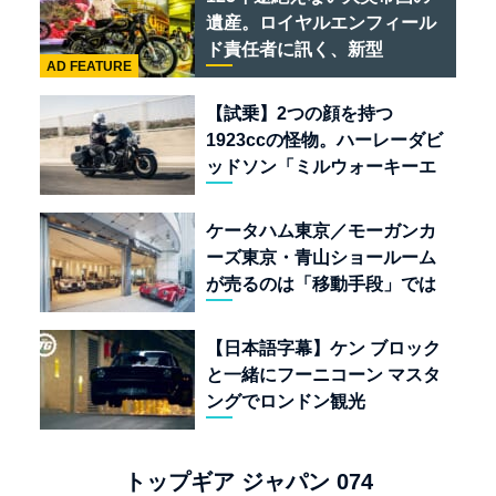
遺産。ロイヤルエンフィール
ド責任者に訊く、新型
AD FEATURE
「BULLET 650」と“時間の
質”を愛する理由
【試乗】2つの顔を持つ
1923ccの怪物。ハーレーダビ
ッドソン「ミルウォーキーエ
イト117」の深淵を覗く
ケータハム東京／モーガンカ
ーズ東京・青山ショールーム
が売るのは「移動手段」では
なく「人生」だ
【日本語字幕】ケン ブロック
と一緒にフーニコーン マスタ
ングでロンドン観光
トップギア ジャパン 074