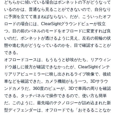
どちらかに傾いている場合はボンネットの下がどうなって
いるのかは、普通なら見ることができないので、自分なり
に予測を立てて進まねばならない。だが、こういったオフ
ロードの場合には、ClearSightグラウンドビューが役立
つ。目の前のパネルのモードをオフロードに変更すれば良
いのだ。ボンネットが透けるように見え、左右の前輪の状
態や進む先がどうなっているのかを、目で確認することが
できる。
オフロードコースは、もうもうと砂埃がたち、リアウィン
ドウ越しに後方が確認できなかったが、ClearSightインテ
リアリアビューミラーに映し出されるライブ映像で、後続
車などを確認できた。カメラ機能がもう一つ。3Dサラウ
ンドカメラだ。360度のビューが、3Dで車両の周りを確認
できる。タッチパネルで操作できるので、使い方も簡単
だ。このように、最先端のテクノロジーが詰め込まれた新
型ディフェンダーは、オフロードでも「おそるることなか