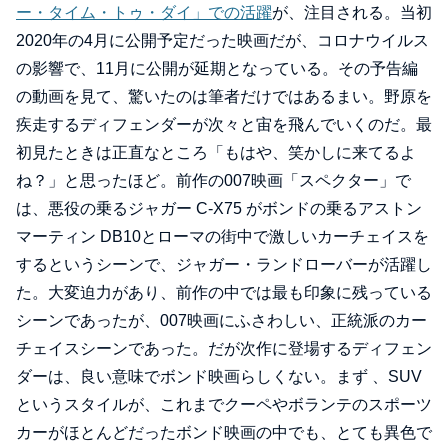
ー・タイム・トゥ・ダイ」での活躍
が、注目される。当初
2020年の4月に公開予定だった映画だが、コロナウイルス
の影響で、11月に公開が延期となっている。その予告編
の動画を見て、驚いたのは筆者だけではあるまい。野原を
疾走するディフェンダーが次々と宙を飛んでいくのだ。最
初見たときは正直なところ「もはや、笑かしに来てるよ
ね？」と思ったほど。前作の007映画「スペクター」で
は、悪役の乗るジャガー C-X75 がボンドの乗るアストン
マーティン DB10とローマの街中で激しいカーチェイスを
するというシーンで、ジャガー・ランドローバーが活躍し
た。大変迫力があり、前作の中では最も印象に残っている
シーンであったが、007映画にふさわしい、正統派のカー
チェイスシーンであった。だが次作に登場するディフェン
ダーは、良い意味でボンド映画らしくない。まず 、SUV
というスタイルが、これまでクーペやボランテのスポーツ
カーがほとんどだったボンド映画の中でも、とても異色で