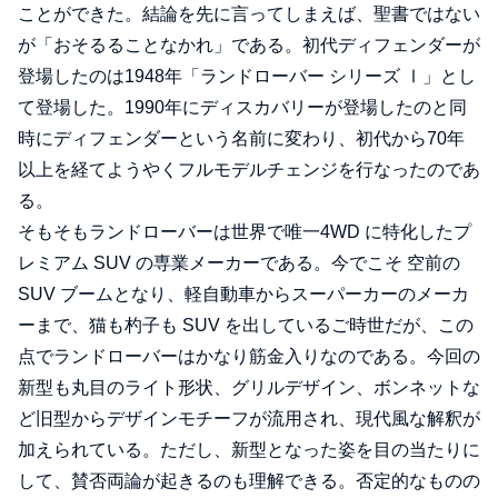
ことができた。結論を先に言ってしまえば、聖書ではない
が「おそるることなかれ」である。初代ディフェンダーが
登場したのは1948年「ランドローバー シリーズ Ⅰ」とし
て登場した。1990年にディスカバリーが登場したのと同
時にディフェンダーという名前に変わり、初代から70年
以上を経てようやくフルモデルチェンジを行なったのであ
る。
そもそもランドローバーは世界で唯一4WD に特化したプ
レミアム SUV の専業メーカーである。今でこそ 空前の
SUV ブームとなり、軽自動車からスーパーカーのメーカ
ーまで、猫も杓子も SUV を出しているご時世だが、この
点でランドローバーはかなり筋金入りなのである。今回の
新型も丸目のライト形状、グリルデザイン、ボンネットな
ど旧型からデザインモチーフが流用され、現代風な解釈が
加えられている。ただし、新型となった姿を目の当たりに
して、賛否両論が起きるのも理解できる。否定的なものの