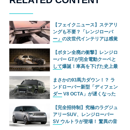
RELATED CONTENT
【フェイクニュース】ステアリ
ングも不要？「レンジローバ
ー」の次世代インテリアは感覚
だけで運転する究極のミニマリ
【ボタン全廃の衝撃】レンジロ
ズムへ
ーバー GTが完全電動クーペと
して爆誕！車高を下げた史上最
も「乗用車らしい」異端児
まさかの93馬力ダウン！？ ラ
ンドローバー新型「ディフェン
ダー V8 OCTA」が遅くなった
切実な理由
【完全招待制】究極のラグジュ
アリーSUV、レンジローバー
SV ウルトラが登場！ 驚異の音
響体験とは