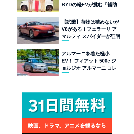
BYDの軽EVが挑む「補助
金ドーピング」の異常な世
界
【試乗】荷物は積めないが
V8がある！フェラーリ ア
マルフィ スパイダーが証明
する純内燃機関オープンカ
ーの至福
アルマーニを着た極小
EV！ フィアット 500e ジ
ョルジオ アルマーニ コレ
クターズ エディション試乗