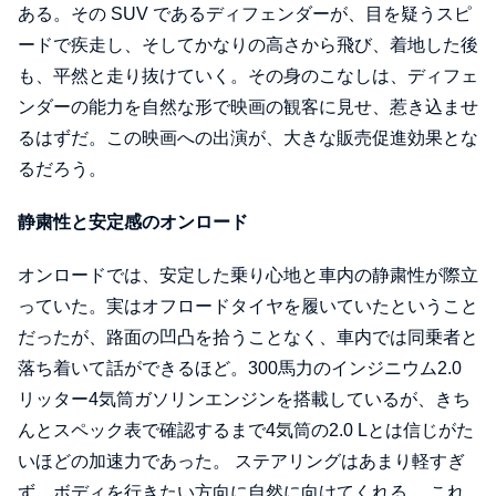
ある。その SUV であるディフェンダーが、目を疑うスピ
ードで疾走し、そしてかなりの高さから飛び、着地した後
も、平然と走り抜けていく。その身のこなしは、ディフェ
ンダーの能力を自然な形で映画の観客に見せ、惹き込ませ
るはずだ。この映画への出演が、大きな販売促進効果とな
るだろう。
静粛性と安定感のオンロード
オンロードでは、安定した乗り心地と車内の静粛性が際立
っていた。実はオフロードタイヤを履いていたということ
だったが、路面の凹凸を拾うことなく、車内では同乗者と
落ち着いて話ができるほど。300馬力のインジニウム2.0
リッター4気筒ガソリンエンジンを搭載しているが、きち
んとスペック表で確認するまで4気筒の2.0 Lとは信じがた
いほどの加速力であった。 ステアリングはあまり軽すぎ
ず、ボディを行きたい方向に自然に向けてくれる。 これ