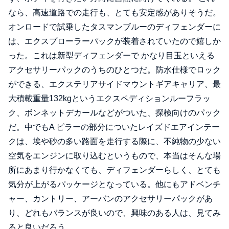
なら、高速道路での走行も、とても安定感がありそうだ。
オンロードで試乗したタスマンブルーのディフェンダーに
は、エクスプローラーパックが装着されていたので嬉しか
った。これは新型ディフェンダーで かなり目玉といえる
アクセサリーパックのうちのひとつだ。防水仕様でロック
ができる、エクステリアサイドマウントギアキャリア、最
大積載重量132kgというエクスペディションルーフラッ
ク、ボンネットデカールなどがついた、探検向けのパック
だ。中でもA ピラーの部分についたレイズドエアインテー
クは、埃や砂の多い路面を走行する際に、不純物の少ない
空気をエンジンに取り込むというもので、本当はそんな場
所にあまり行かなくても、ディフェンダーらしく、とても
気分が上がるパッケージとなっている。他にもアドベンチ
ャー、カントリー、アーバンのアクセサリーパックがあ
り、どれもバランスが良いので、興味のある人は、見てみ
ると良いだろう。