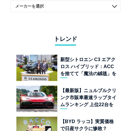
トレンド
新型シトロエン C3 エアク
ロス ハイブリッド：ACC
を捨てて「魔法の絨毯」を
手に入れたフランスの異端
児
【最新版】ニュルブルクリ
ンク市販車最速ラップタイ
ムランキング 上位22台を
一挙公開
【BYD ラッコ】実質価格
で日産サクラに惨敗？