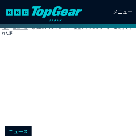
メニュー
TOP
>
ニュース
>
頑強SUV ランドローバー 新型ディフェンダーが一瞬見せてく
れた夢
ニュース