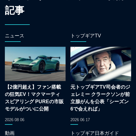
記事
ニュース
トップギアTV
【2億円超え】ファン搭載
元トップギアTV司会者のジ
の狂気EV！マクマーティ
ェレミー クラークソンが前
スピアリング PUREの市販
立腺がんを公表「シーズン
モデルがついに公開
6で会えれば」
2026 08 06
2026 06 17
動画
トップギア日本ガイド