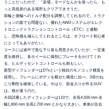
うことだったので、「岩場」モードなんかを使ったら、も
っと高低差のある場所もクリアできそうだ。
前輪と後輪へのトルク配分を調整してくれるので、トラク
ションの面でも問題ない。優れたAWDシステムがエレク
トロニックトラクションコントロール（ETC）と連動
し、恐怖感を減らしてくれるところは、オフロード初心者
にとってもありがたい。
コースには途中で急な下り坂も用意されていたが、一定速
度を維持し、各ホイールに個別にブレーキをかけてくれ
る、ヒルディセントコントロールも頼もしい。
新型ディフェンダーはD7xという独自のモノコック構造を
採用し、フレームにボディを載せた構造に比べ、3倍のね
じり剛性を確保している。やはり、筋金入りが作るSUV
は、格が違うのだ。
今回試乗したディフェンダーは110で、全長4,500 mm 全
幅1,900 mm 全高1,700 mm とかなり大きい。車体が左右