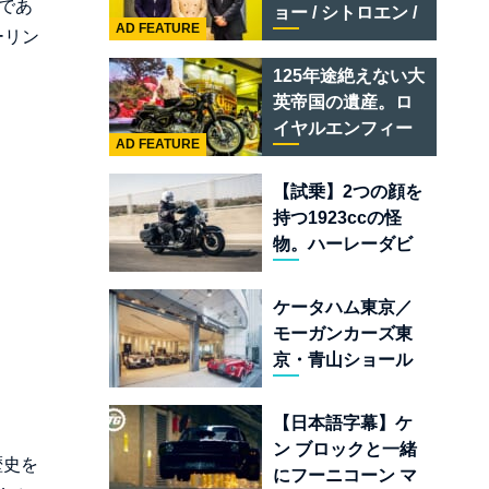
テメラリオ /ベント
であ
ョー / シトロエン /
レー スーパースポ
AD FEATURE
ーリン
フィアット / アバル
ーツ
ト足立」はクルマ
125年途絶えない大
のセレクトショッ
英帝国の遺産。ロ
プである
イヤルエンフィー
AD FEATURE
ルド責任者に訊
く、新型
【試乗】2つの顔を
「BULLET 650」
持つ1923ccの怪
と“時間の質”を愛
物。ハーレーダビ
する理由
ッドソン「ミルウ
ォーキーエイト
ケータハム東京／
117」の深淵を覗く
モーガンカーズ東
京・青山ショール
ームが売るのは
「移動手段」では
【日本語字幕】ケ
なく「人生」だ
ン ブロックと一緒
歴史を
にフーニコーン マ