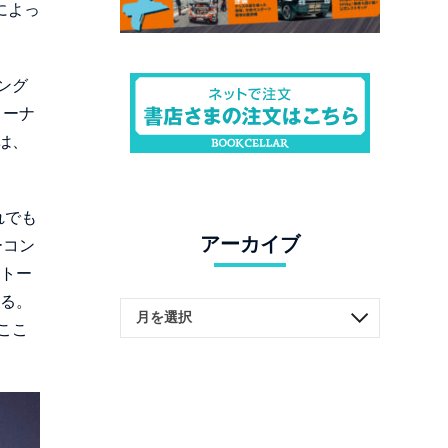
によっ
ング
リーナ
は、
れでも
アーカイブ
ーコン
ストー
いる。
ここ