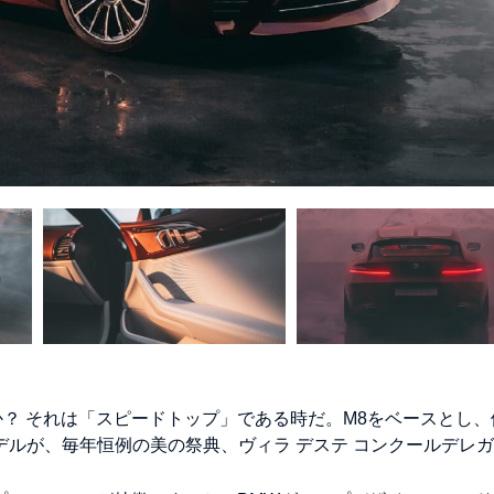
？ それは「スピードトップ」である時だ。M8をベースとし、
ルモデルが、毎年恒例の美の祭典、ヴィラ デステ コンクールデレ