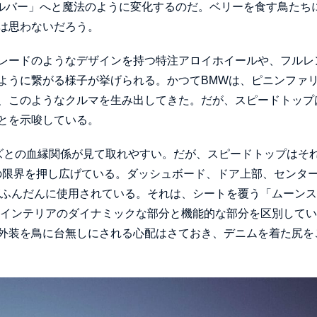
シルバー」へと魔法のように変化するのだ。ベリーを食す鳥たち
は思わないだろう。
レードのようなデザインを持つ特注アロイホイールや、フルレ
ように繋がる様子が挙げられる。かつてBMWは、ピニンファ
、このようなクルマを生み出してきた。だが、スピードトップ
とを示唆している。
ズとの血縁関係が見て取れやすい。だが、スピードトップはそ
の限界を押し広げている。ダッシュボード、ドア上部、センタ
がふんだんに使用されている。それは、シートを覆う「ムーン
、インテリアのダイナミックな部分と機能的な部分を区別して
外装を鳥に台無しにされる心配はさておき、デニムを着た尻を