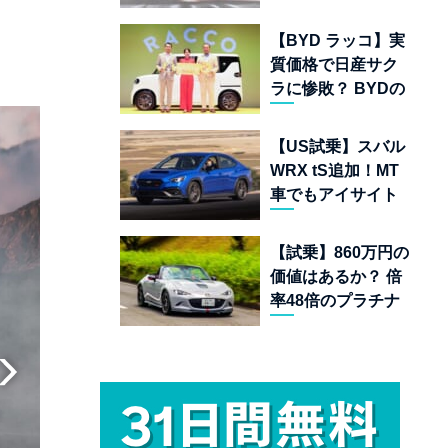
ムランキング 上位
22台を一挙公開
【BYD ラッコ】実
質価格で日産サク
ラに惨敗？ BYDの
軽EVが挑む「補助
金ドーピング」の
【US試乗】スバル
異常な世界
WRX tS追加！MT
車でもアイサイト
完備の最後の純ガ
ソリンAWDスポー
【試乗】860万円の
ツセダン
価値はあるか？ 倍
率48倍のプラチナ
チケット「マツダ
スピリットレーシ
ング ロードスター
12R」が魅せる究
極の人馬一体