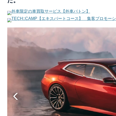
だ。
外車限定の車買取サービス【外車バトン】
TECH::CAMP【エキスパートコース】 集客プロモー