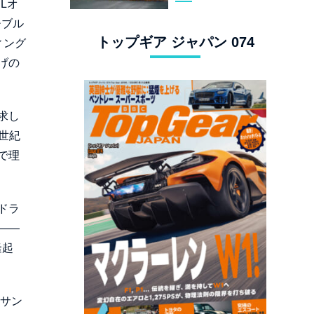
Lオ
スタングでロンド
チブル
ン観光
トップギア ジャパン 074
ィング
げの
求し
世紀
で理
ドラ
――
隆起
 サン