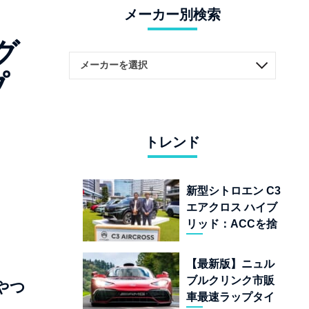
メーカー別検索
グ
プ
トレンド
新型シトロエン C3
エアクロス ハイブ
リッド：ACCを捨
てて「魔法の絨
毯」を手に入れた
【最新版】ニュル
フランスの異端児
ブルクリンク市販
やつ
車最速ラップタイ