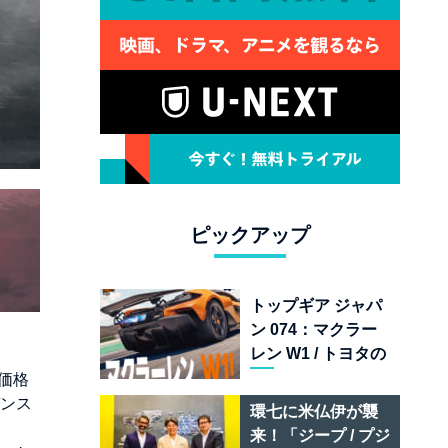
ピックアップ
トップギア ジャパ
ン 074：マクラー
レン W1 / トヨタの
次世代スポーツカ
価格
ー戦略 /フェラーリ
ガンス
環七に米仏伊が襲
849 テスタロッサ /
来！「ジープ / プジ