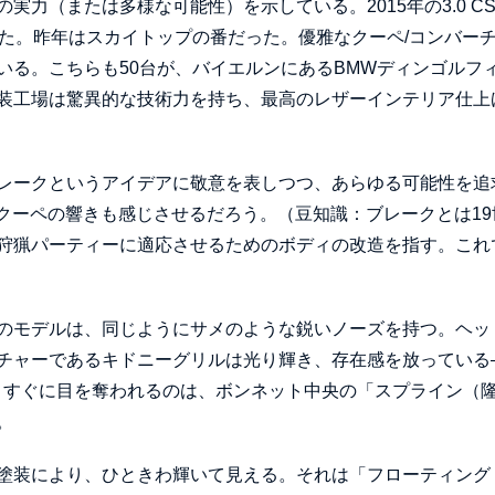
力（または多様な可能性）を示している。2015年の3.0 CS
た。昨年はスカイトップの番だった。優雅なクーペ/コンバー
いる。こちらも50台が、バイエルンにあるBMWディンゴルフ
装工場は驚異的な技術力を持ち、最高のレザーインテリア仕上
レークというアイデアに敬意を表しつつ、あらゆる可能性を追
クーペの響きも感じさせるだろう。（豆知識：ブレークとは19
狩猟パーティーに適応させるためのボディの改造を指す。これ
のモデルは、同じようにサメのような鋭いノーズを持つ。ヘッ
チャーであるキドニーグリルは光り輝き、存在感を放っている
。すぐに目を奪われるのは、ボンネット中央の「スプライン（
。
塗装により、ひときわ輝いて見える。それは「フローティング