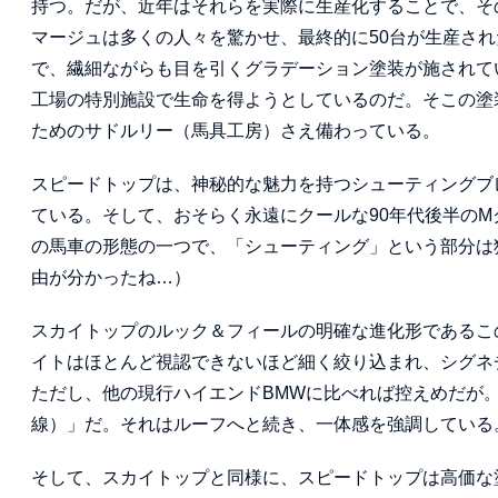
持つ。だが、近年はそれらを実際に生産化することで、その実
マージュは多くの人々を驚かせ、最終的に50台が生産され
で、繊細ながらも目を引くグラデーション塗装が施されて
工場の特別施設で生命を得ようとしているのだ。そこの塗
ためのサドルリー（馬具工房）さえ備わっている。
スピードトップは、神秘的な魅力を持つシューティングブ
ている。そして、おそらく永遠にクールな90年代後半のM
の馬車の形態の一つで、「シューティング」という部分は
由が分かったね…）
スカイトップのルック＆フィールの明確な進化形であるこ
イトはほとんど視認できないほど細く絞り込まれ、シグネ
ただし、他の現行ハイエンドBMWに比べれば控えめだが
線）」だ。それはルーフへと続き、一体感を強調している
そして、スカイトップと同様に、スピードトップは高価な