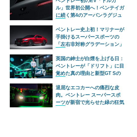
ベントレー初のEV「トルカ
ル」世界初公開へ！ベンテイガ
に続く第4のアーバンラグジュ
アリーSUVの実力とは
ベントレー史上初！マリナーが
手掛けるスーパースポーツの
「左右非対称グラデーション」
仕様が過激すぎる
英国の紳士が白煙を上げる日：
ベントレーが「ドリフト」に目
覚めた真の理由と新型GT Sの
野心
退屈なエコカーへの痛烈な皮
肉。ベントレー スーパースポ
ーツが新宿で光らせた緑の狂気