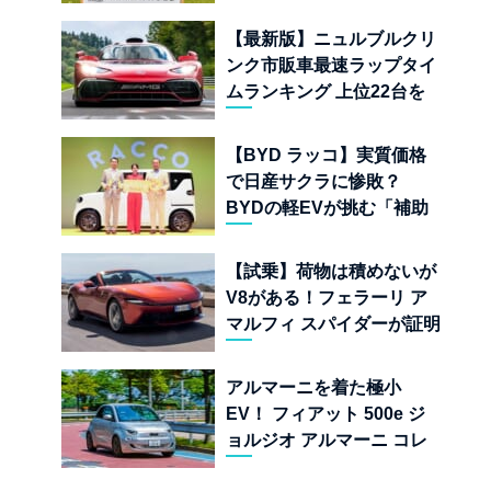
手に入れたフランスの異端
児
【最新版】ニュルブルクリ
ンク市販車最速ラップタイ
ムランキング 上位22台を
一挙公開
【BYD ラッコ】実質価格
で日産サクラに惨敗？
BYDの軽EVが挑む「補助
金ドーピング」の異常な世
界
【試乗】荷物は積めないが
V8がある！フェラーリ ア
マルフィ スパイダーが証明
する純内燃機関オープンカ
ーの至福
アルマーニを着た極小
EV！ フィアット 500e ジ
ョルジオ アルマーニ コレ
クターズ エディション試乗