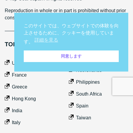
Reproduction in whole or in part is prohibited without prior
consent
このサイトでは、ウェブサイトでの体験を向
上させるために、クッキーを使用していま
詳細を見る
す。
TOP GEAR INTERNATIONAL SITES
同意します
Middle East
UK
Netherlands
France
Philippines
Greece
South Africa
Hong Kong
Spain
India
Taiwan
Italy