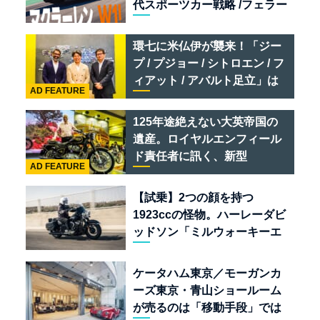
代スポーツカー戦略 /フェラー
リ 849 テスタロッサ /テメラ
リオ /ベントレー スーパース
環七に米仏伊が襲来！「ジー
ポーツ
プ / プジョー / シトロエン / フ
ィアット / アバルト足立」は
AD FEATURE
クルマのセレクトショップで
ある
125年途絶えない大英帝国の
遺産。ロイヤルエンフィール
ド責任者に訊く、新型
AD FEATURE
「BULLET 650」と“時間の
質”を愛する理由
【試乗】2つの顔を持つ
1923ccの怪物。ハーレーダビ
ッドソン「ミルウォーキーエ
イト117」の深淵を覗く
ケータハム東京／モーガンカ
ーズ東京・青山ショールーム
が売るのは「移動手段」では