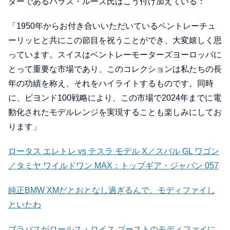
ターであるバラズ・ルーズ氏はこう付け加えている：
「1950年からお付き合いいただいているベントレーチュ
ーリッヒと共にこの節目を祝うことができ、大変嬉しく思
っています。スイスはベントレーモーターズヨーロッパに
とって重要な市場であり、このコレクションは私たちの長
年の功績を称え、それをハイライトするものです。同時
に、ビヨンド100戦略により、この市場で2024年までに電
動化されたモデルレンジを実現することも楽しみにしてお
ります」
ロータス エレトレ vs テスラ モデル X／スバル GL ワゴン
／タミヤ ワイルドワン MAX：トップギア・ジャパン 057
純正BMW XMだとおとなし過ぎるんで、モディファイし
といたわ
ブラバスがロールス・ロイス ゴーストのモディファイに