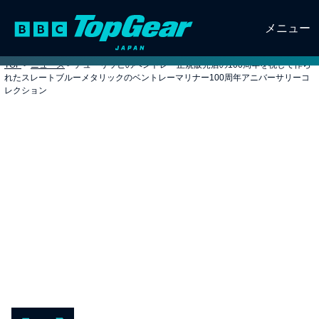
メニュー
TOP
>
ニュース
>
チューリッヒのベントレー正規販売店の100周年を祝して作ら
れたスレートブルーメタリックのベントレーマリナー100周年アニバーサリーコ
レクション