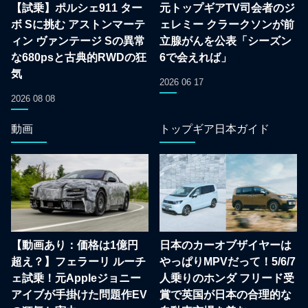
【試乗】ポルシェ911 ター
元トップギアTV司会者のジ
ボ Sに挑む アストンマーテ
ェレミー クラークソンが前
ィン ヴァンテージ Sの異常
立腺がんを公表「シーズン
な680psと古典的RWDの狂
6で会えれば」
気
2026 06 17
2026 08 08
動画
トップギア日本ガイド
【動画あり：価格は1億円
日本のカーオブザイヤーは
超え？】フェラーリ ルーチ
やっぱりMPVだって！5/6/7
ェ試乗！元Appleジョニー
人乗りのホンダ フリード受
アイブが手掛けた問題作EV
賞で英国が日本の合理的な