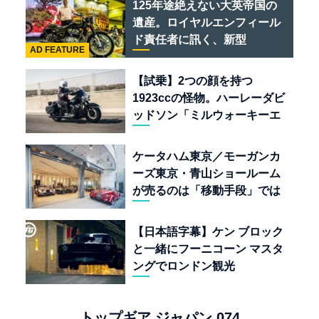
125年途絶えない大英帝国の
遺産。ロイヤルエンフィール
ド責任者に訊く、新型
AD FEATURE
「BULLET 650」と“時間の
質”を愛する理由
【試乗】2つの顔を持つ
1923ccの怪物。ハーレーダビ
ッドソン「ミルウォーキーエ
イト117」の深淵を覗く
ケータハム東京／モーガンカ
ーズ東京・青山ショールーム
が売るのは「移動手段」では
なく「人生」だ
【日本語字幕】ケン ブロック
と一緒にフーニコーン マスタ
ングでロンドン観光
トップギア ジャパン 074