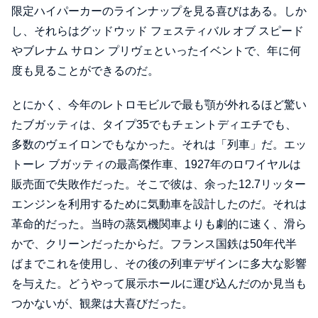
限定ハイパーカーのラインナップを見る喜びはある。しか
し、それらはグッドウッド フェスティバル オブ スピード
やブレナム サロン プリヴェといったイベントで、年に何
度も見ることができるのだ。
とにかく、今年のレトロモビルで最も顎が外れるほど驚い
たブガッティは、タイプ35でもチェントディエチでも、
多数のヴェイロンでもなかった。それは「列車」だ。エッ
トーレ ブガッティの最高傑作車、1927年のロワイヤルは
販売面で失敗作だった。そこで彼は、余った12.7リッター
エンジンを利用するために気動車を設計したのだ。それは
革命的だった。当時の蒸気機関車よりも劇的に速く、滑ら
かで、クリーンだったからだ。フランス国鉄は50年代半
ばまでこれを使用し、その後の列車デザインに多大な影響
を与えた。どうやって展示ホールに運び込んだのか見当も
つかないが、観衆は大喜びだった。