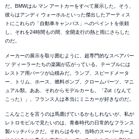
だ。BMWはル マン アートカーをすべて展示した。そう、
彼らはアンディ ウォーホルといった傑出したアーティス
トにこれらの「自動車キャンバス」へのペイントを依頼
し、それを24時間もの間、全開走行の熱と雨にさらした
のだ。
メーカーの展示を取り囲むように、超専門的なスペアパー
ツ ディーラーたちの楽園が広がっている。テーブルには
レストア用パーツが山積みだ。ランプ、スピードメータ
ー、トリム、ホース、燃料ポンプ、クロームパーツ、マニ
ュアル類。ああ、それからモデルカーも。「Zut（なんて
こった）」、フランス人は本当にミニカーが好きなのだ。
こんなことを言うのは馬鹿げているかもしれないが、私が
レトロモビルで見たいのは、青春時代の日常的なフランス
製ハッチバックだ。それらは今や、当時のスーパーカーよ