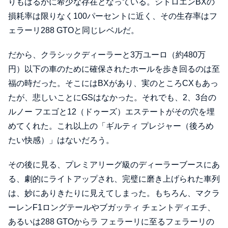
りもはるかに希少な存在となっている。シトロエンBXの
損耗率は限りなく100パーセントに近く、その生存率はフ
ェラーリ288 GTOと同じレベルだ。
だから、クラシックディーラーと3万ユーロ（約480万
円）以下の車のために確保されたホールを歩き回るのは至
福の時だった。そこにはBXがあり、実のところCXもあっ
たが、悲しいことにGSはなかった。それでも、2、3台の
ルノー フエゴと12（ドゥーズ）エステートがその穴を埋
めてくれた。これ以上の「ギルティ プレジャー（後ろめ
たい快感）」はないだろう。
その後に見る、プレミアリーグ級のディーラーブースにあ
る、劇的にライトアップされ、完璧に磨き上げられた車列
は、妙にありきたりに見えてしまった。もちろん、マクラ
ーレンF1ロングテールやブガッティ チェントディエチ、
あるいは288 GTOからラ フェラーリに至るフェラーリの