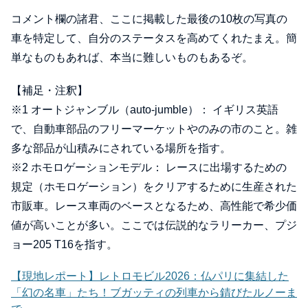
コメント欄の諸君、ここに掲載した最後の10枚の写真の
車を特定して、自分のステータスを高めてくれたまえ。簡
単なものもあれば、本当に難しいものもあるぞ。
【補足・注釈】
※1 オートジャンブル（auto-jumble）： イギリス英語
で、自動車部品のフリーマーケットやのみの市のこと。雑
多な部品が山積みにされている場所を指す。
※2 ホモロゲーションモデル： レースに出場するための
規定（ホモロゲーション）をクリアするために生産された
市販車。レース車両のベースとなるため、高性能で希少価
値が高いことが多い。ここでは伝説的なラリーカー、プジ
ョー205 T16を指す。
【現地レポート】レトロモビル2026：仏パリに集結した
「幻の名車」たち！ブガッティの列車から錆びたルノーま