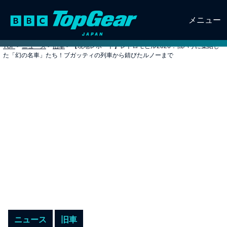
メニュー
TOP
>
ニュース
>
旧車
>
【現地レポート】レトロモビル2026：仏パリに集結し
た「幻の名車」たち！ブガッティの列車から錆びたルノーまで
ニュース
旧車