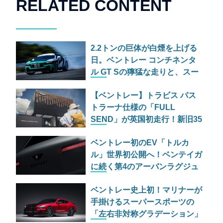
RELATED CONTENT
2.2トンの巨体が白煙を上げる
日。ベントレー コンチネンタ
ル GT Sの獰猛な走りと、スー
パースポーツの爆煙ドリフト
【ベントレー】トラビス パス
トラーナ仕様の「FULL
SEND」が英国初走行！新旧35
台がヒルクライムに挑む
ベントレー初のEV「トルカ
ル」世界初公開へ！ベンテイガ
に続く第4のアーバンラグジュ
アリーSUVの実力とは
ベントレー史上初！マリナーが
手掛けるスーパースポーツの
「左右非対称グラデーション」