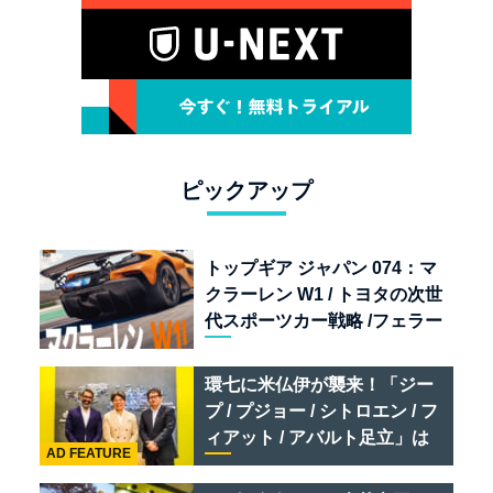
ピックアップ
トップギア ジャパン 074：マ
クラーレン W1 / トヨタの次世
代スポーツカー戦略 /フェラー
リ 849 テスタロッサ /テメラ
リオ /ベントレー スーパース
環七に米仏伊が襲来！「ジー
ポーツ
プ / プジョー / シトロエン / フ
ィアット / アバルト足立」は
AD FEATURE
クルマのセレクトショップで
ある