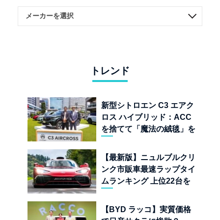
トレンド
新型シトロエン C3 エアク
ロス ハイブリッド：ACC
を捨てて「魔法の絨毯」を
手に入れたフランスの異端
児
【最新版】ニュルブルクリ
ンク市販車最速ラップタイ
ムランキング 上位22台を
一挙公開
【BYD ラッコ】実質価格