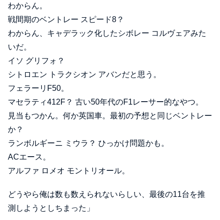
わからん。
戦間期のベントレー スピード8？
わからん、キャデラック化したシボレー コルヴェアみた
いだ。
イソ グリフォ？
シトロエン トラクシオン アバンだと思う。
フェラーリF50。
マセラティ412F？ 古い50年代のF1レーサー的なやつ。
見当もつかん。何か英国車。最初の予想と同じベントレー
か？
ランボルギーニ ミウラ？ ひっかけ問題かも。
ACエース。
アルファ ロメオ モントリオール。
どうやら俺は数も数えられないらしい、最後の11台を推
測しようとしちまった」