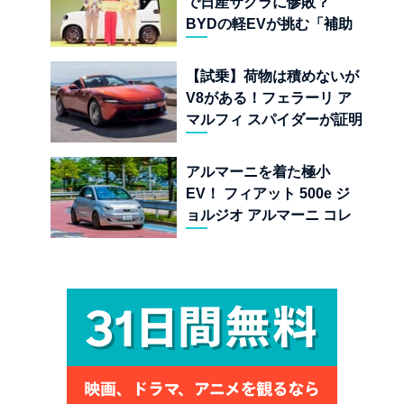
で日産サクラに惨敗？
BYDの軽EVが挑む「補助
金ドーピング」の異常な世
界
【試乗】荷物は積めないが
V8がある！フェラーリ ア
マルフィ スパイダーが証明
する純内燃機関オープンカ
ーの至福
アルマーニを着た極小
EV！ フィアット 500e ジ
ョルジオ アルマーニ コレ
クターズ エディション試乗