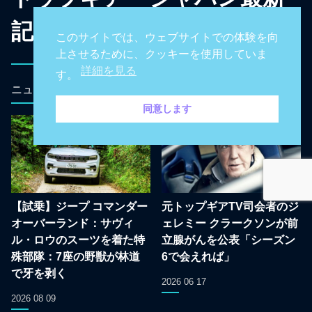
記事
このサイトでは、ウェブサイトでの体験を向
上させるために、クッキーを使用していま
詳細を見る
す。
ニュース
トップギアTV
同意します
【試乗】ジープ コマンダー
元トップギアTV司会者のジ
オーバーランド：サヴィ
ェレミー クラークソンが前
ル・ロウのスーツを着た特
立腺がんを公表「シーズン
殊部隊：7座の野獣が林道
6で会えれば」
で牙を剥く
2026 06 17
2026 08 09