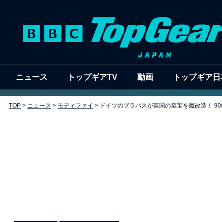
ニュース
トップギアTV
動画
トップギア日
TOP
>
ニュース
>
モディファイ
>
ドイツのブラバスが英国の至宝を魔改造！ 900