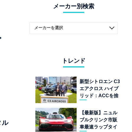
メーカー別検索
ト
トレンド
新型シトロエン C3
エアクロス ハイブ
リッド：ACCを捨
てて「魔法の絨
毯」を手に入れた
【最新版】ニュル
フランスの異端児
ブルクリンク市販
タル
車最速ラップタイ