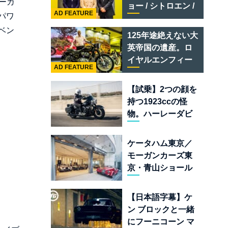
テメラリオ /ベント
ーカ
ョー / シトロエン /
レー スーパースポ
AD FEATURE
パワ
フィアット / アバル
ーツ
ト足立」はクルマ
ベン
125年途絶えない大
のセレクトショッ
英帝国の遺産。ロ
プである
イヤルエンフィー
AD FEATURE
ルド責任者に訊
く、新型
【試乗】2つの顔を
「BULLET 650」
持つ1923ccの怪
と“時間の質”を愛
物。ハーレーダビ
する理由
ッドソン「ミルウ
ォーキーエイト
ケータハム東京／
117」の深淵を覗く
モーガンカーズ東
京・青山ショール
ームが売るのは
「移動手段」では
【日本語字幕】ケ
なく「人生」だ
ン ブロックと一緒
にフーニコーン マ