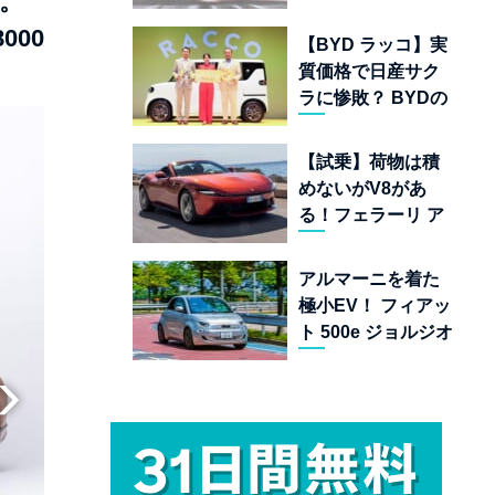
。
ムランキング 上位
22台を一挙公開
000
【BYD ラッコ】実
質価格で日産サク
ラに惨敗？ BYDの
軽EVが挑む「補助
金ドーピング」の
【試乗】荷物は積
異常な世界
めないがV8があ
る！フェラーリ ア
マルフィ スパイダ
ーが証明する純内
アルマーニを着た
燃機関オープンカ
極小EV！ フィアッ
ーの至福
ト 500e ジョルジオ
アルマーニ コレク
ターズ エディショ
ン試乗