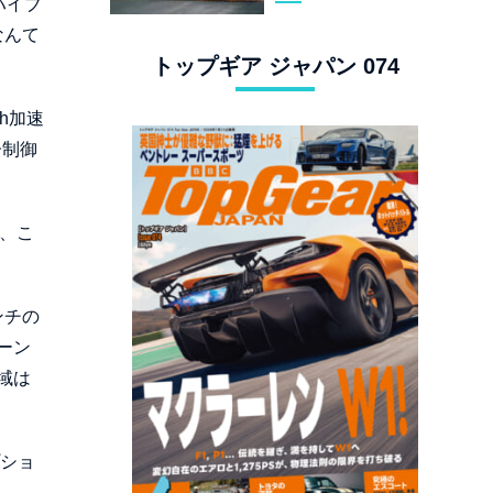
ハイブ
スタングでロンド
なんて
ン観光
トップギア ジャパン 074
h加速
子制御
、こ
ンチの
ーン
域は
プショ