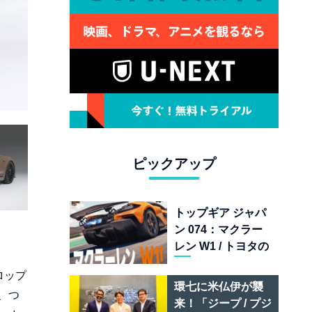
ピックアップ
トップギア ジャパ
ン 074：マクラー
レン W1 / トヨタの
次世代スポーツカ
ロップ
ー戦略 /フェラーリ
環七に米仏伊が襲
、つ
849 テスタロッサ /
来！「ジープ / プジ