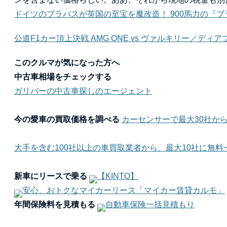
ドイツのブラバスが英国の至宝を魔改造！ 900馬力の『ブラ
公道F1カー頂上決戦 AMG ONE vs ヴァルキリー／デ
このクルマが気になった方へ
中古車相場をチェックする
ガリバーの中古車探しのエージェント
今の愛車の買取価格を調べる
カーセンサーで最大30社か
大手を含む100社以上の車買取業者から、最大10社に無料
新車にリースで乗る
【KINTO】
安心、おトクなマイカーリース「マイカー賃貸カルモ」
年間保険料を見積もる
自動車保険一括見積もり