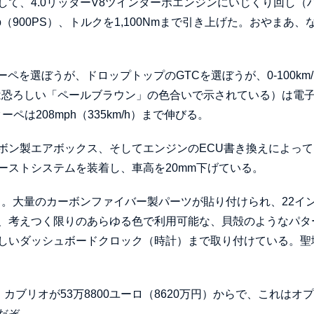
て、4.0リッターV8ツインターボエンジンにいじくり回し（
（900PS）、トルクを1,100Nmまで引き上げた。おやまあ、
ペを選ぼうが、ドロップトップのGTCを選ぼうが、0-100km/
は恐ろしい「ペールブラウン」の色合いで示されている）は電
ーペは208mph（335km/h）まで伸びる。
ボン製エアボックス、そしてエンジンのECU書き換えによって
ーストシステムを装着し、車高を20mm下げている。
う。大量のカーボンファイバー製パーツが貼り付けられ、22イ
、考えつく限りのあらゆる色で利用可能な、貝殻のようなパタ
しいダッシュボードクロック（時計）まで取り付けている。聖
、カブリオが53万8800ユーロ（8620万円）からで、これはオ
だぞ。