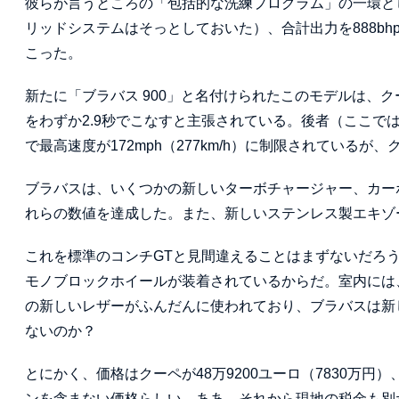
彼らが言うところの「包括的な洗練プログラム」の一環とし
リッドシステムはそっとしておいた）、合計出力を888bhp
こった。
新たに「ブラバス 900」と名付けられたこのモデルは、クー
をわずか2.9秒でこなすと主張されている。後者（ここで
で最高速度が172mph（277km/h）に制限されているが、ク
ブラバスは、いくつかの新しいターボチャージャー、カー
れらの数値を達成した。また、新しいステンレス製エキゾ
これを標準のコンチGTと見間違えることはまずないだろ
モノブロックホイールが装着されているからだ。室内には
の新しいレザーがふんだんに使われており、ブラバスは新
ないのか？
とにかく、価格はクーペが48万9200ユーロ（7830万円）
ンを含まない価格らしい。ああ、それから現地の税金も別