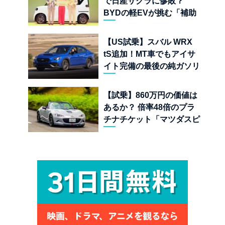
で日産サクラに惨敗？
BYDの軽EVが挑む「補助
金ドーピング」の異常な世
界
【US試乗】スバル WRX
tS追加！MT車でもアイサ
イト完備の最後の純ガソリ
ンAWDスポーツセダン
【試乗】860万円の価値は
あるか？ 倍率48倍のプラ
チナチケット「マツダスピ
リットレーシング ロードス
ター 12R」が魅せる究極の
人馬一体