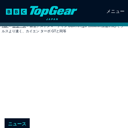
メニュー
TOP
>
ニュース
>
新型アストンマーティン DBX707は0-100km/h加速3.3秒でウ
ルスより速く、カイエン ターボ GTと同等
ニュース