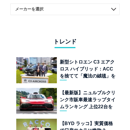
トレンド
新型シトロエン C3 エアク
ロス ハイブリッド：ACC
を捨てて「魔法の絨毯」を
手に入れたフランスの異端
児
【最新版】ニュルブルクリ
ンク市販車最速ラップタイ
ムランキング 上位22台を
一挙公開
【BYD ラッコ】実質価格