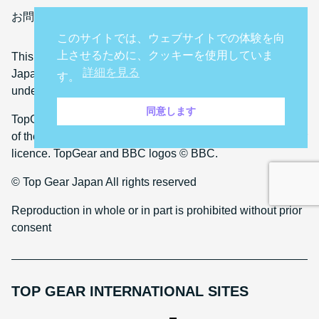
お問い合わせ
このサイトでは、ウェブサイトでの体験を向
上させるために、クッキーを使用していま
This website is owned and operated by Auto Critique
詳細を見る
Japan Co. Ltd. The domain name topgear.tokyo is used
す。
under licence from BBC Studios Distribution Limited.
同意します
TopGear and BBC (word marks and logos) are trademarks
of the British Broadcasting Corporation and are used under
licence. TopGear and BBC logos © BBC.
© Top Gear Japan All rights reserved
Reproduction in whole or in part is prohibited without prior
consent
TOP GEAR INTERNATIONAL SITES