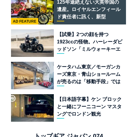
125年途絶えない大英帝国の
遺産。ロイヤルエンフィール
ド責任者に訊く、新型
AD FEATURE
「BULLET 650」と“時間の
質”を愛する理由
【試乗】2つの顔を持つ
1923ccの怪物。ハーレーダビ
ッドソン「ミルウォーキーエ
イト117」の深淵を覗く
ケータハム東京／モーガンカ
ーズ東京・青山ショールーム
が売るのは「移動手段」では
なく「人生」だ
【日本語字幕】ケン ブロック
と一緒にフーニコーン マスタ
ングでロンドン観光
トップギア ジャパン 074