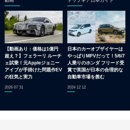
動画
トップギア日本ガイド
【動画あり：価格は1億円
日本のカーオブザイヤーは
超え？】フェラーリ ルーチ
やっぱりMPVだって！5/6/7
ェ試乗！元Appleジョニー
人乗りのホンダ フリード受
アイブが手掛けた問題作EV
賞で英国が日本の合理的な
の狂気と実力
自動車市場を羨む
2026 07 31
2024 12 12