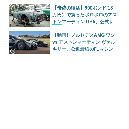
リF80に勝てるのか？
【奇跡の復活】900ポンド(18
万円）で買ったボロボロのアス
トンマーティン DB5、公式レ
ストアを経て100万ポンド（2
【動画】メルセデスAMG ワン
億円）の価値へ
vs アストンマーティン ヴァル
キリー、公道最強のF1マシン
はどっちだ？