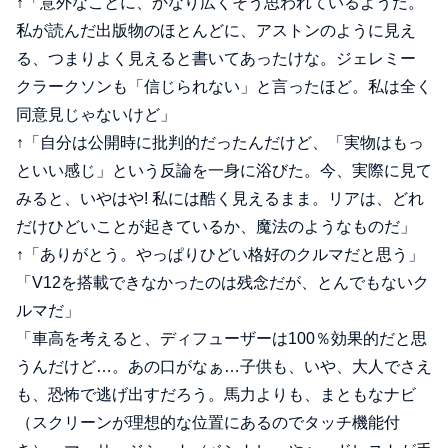
↑「意外なことに、かなり広くそう思われているようだ。
私が読んだ出版物のほとんどに、アストンのように見え
る、つまりよく見えると書いてあったけな。ジェレミー
クラークソンも「信じられない」と言ったほど。私は全く
同意見じゃないけど」
↑「自分は公開時に批判的だったんだけど、「実物はもっ
といい感じ」という反論を一身に浴びた。今、実際に見て
みると、いやはや! 私には酷く見えるまま。リアは、どれ
だけひどいことが起きているか、魔法のようなものだ」
↑「ありがとう。やっぱりひどい格好のクルマだと思う」
「V12を搭載できなかったのは残念だが、とんでもないク
ルマだ」
「車高を考えると、ディフューザーは100％効果的だと思
うんだけど…。あの口がなぁ…子供も、いや、大人でさえ
も、恐怖で逃げ出すだろう。馬力よりも、まともなナビ
（スクリーンが理想的な位置にあるのでタッチ機能付