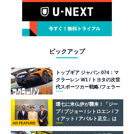
ピックアップ
トップギア ジャパン 074：マ
クラーレン W1 / トヨタの次世
代スポーツカー戦略 /フェラー
リ 849 テスタロッサ /テメラ
リオ /ベントレー スーパース
環七に米仏伊が襲来！「ジー
ポーツ
プ / プジョー / シトロエン / フ
ィアット / アバルト足立」は
AD FEATURE
クルマのセレクトショップで
ある