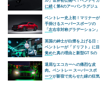
ル」世界初公開へ！ベンテイガ
に続く第4のアーバンラグジュ
アリーSUVの実力とは
ベントレー史上初！マリナーが
手掛けるスーパースポーツの
「左右非対称グラデーション」
仕様が過激すぎる
英国の紳士が白煙を上げる日：
ベントレーが「ドリフト」に目
覚めた真の理由と新型GT Sの
野心
退屈なエコカーへの痛烈な皮
肉。ベントレー スーパースポ
ーツが新宿で光らせた緑の狂気