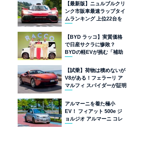
児
【最新版】ニュルブルクリ
ンク市販車最速ラップタイ
ムランキング 上位22台を
一挙公開
【BYD ラッコ】実質価格
で日産サクラに惨敗？
BYDの軽EVが挑む「補助
金ドーピング」の異常な世
界
【試乗】荷物は積めないが
V8がある！フェラーリ ア
マルフィ スパイダーが証明
する純内燃機関オープンカ
ーの至福
アルマーニを着た極小
EV！ フィアット 500e ジ
ョルジオ アルマーニ コレ
クターズ エディション試乗