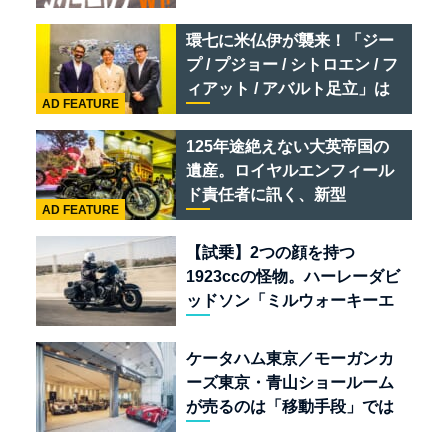
リ 849 テスタロッサ /テメラ
リオ /ベントレー スーパース
環七に米仏伊が襲来！「ジー
ポーツ
プ / プジョー / シトロエン / フ
ィアット / アバルト足立」は
AD FEATURE
クルマのセレクトショップで
ある
125年途絶えない大英帝国の
遺産。ロイヤルエンフィール
ド責任者に訊く、新型
AD FEATURE
「BULLET 650」と“時間の
質”を愛する理由
【試乗】2つの顔を持つ
1923ccの怪物。ハーレーダビ
ッドソン「ミルウォーキーエ
イト117」の深淵を覗く
ケータハム東京／モーガンカ
ーズ東京・青山ショールーム
が売るのは「移動手段」では
なく「人生」だ