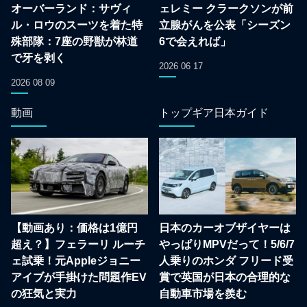
オーバーランド：サヴィ
ェレミー クラークソンが前
ル・ロウのスーツを着た特
立腺がんを公表「シーズン
殊部隊：7座の野獣が林道
6で会えれば」
で牙を剥く
2026 06 17
2026 08 09
動画
トップギア日本ガイド
【動画あり：価格は1億円
日本のカーオブザイヤーは
超え？】フェラーリ ルーチ
やっぱりMPVだって！5/6/7
ェ試乗！元Appleジョニー
人乗りのホンダ フリード受
アイブが手掛けた問題作EV
賞で英国が日本の合理的な
の狂気と実力
自動車市場を羨む