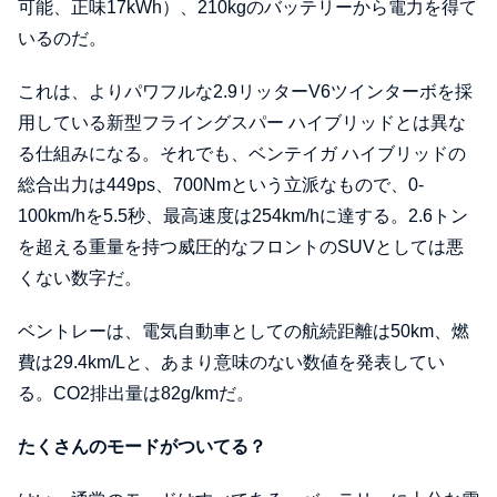
可能、正味17kWh）、210kgのバッテリーから電力を得て
いるのだ。
これは、よりパワフルな2.9リッターV6ツインターボを採
用している新型フライングスパー ハイブリッドとは異な
る仕組みになる。それでも、ベンテイガ ハイブリッドの
総合出力は449ps、700Nmという立派なもので、0-
100km/hを5.5秒、最高速度は254km/hに達する。2.6トン
を超える重量を持つ威圧的なフロントのSUVとしては悪
くない数字だ。
ベントレーは、電気自動車としての航続距離は50km、燃
費は29.4km/Lと、あまり意味のない数値を発表してい
る。CO2排出量は82g/kmだ。
たくさんのモードがついてる？