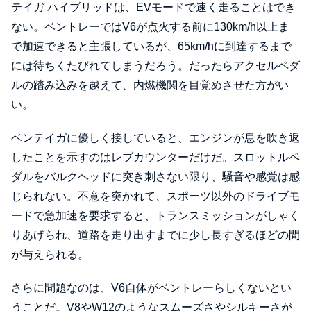
テイガ ハイブリッドは、EVモードで速く走ることはでき
ない。ベントレーではV6が点火する前に130km/h以上ま
で加速できると主張しているが、65km/hに到達するまで
には待ちくたびれてしまうだろう。だったらアクセルペダ
ルの踏み込みを越えて、内燃機関を目覚めさせた方がい
い。
ベンテイガに優しく接していると、エンジンが息を吹き返
したことを示すのはレブカウンターだけだ。スロットルペ
ダルをバルクヘッドに突き刺さない限り、騒音や感覚は感
じられない。不意を突かれて、スポーツ以外のドライブモ
ードで急加速を要求すると、トランスミッションがしゃく
りあげられ、道路を走り出すまでに少し長すぎるほどの間
が与えられる。
さらに問題なのは、V6自体がベントレーらしくないとい
うことだ。V8やW12のようなスムーズさやシルキーさが