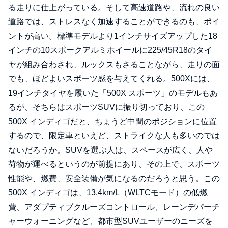
る走りに仕上がっている。そして高速道路や、流れの良い
道路では、ストレスなく加速することができるのも、ポイ
ントが高い。標準モデルより1インチサイズアップした18
インチの10スポークアルミホイールに225/45R18のタイ
ヤが組み合わされ、ルックスもさることながら、走りの面
でも、ほどよいスポーツ感を与えてくれる。500Xには、
19インチタイヤを履いた「500X スポーツ」のモデルもあ
るが、そちらはスポーツSUVに振り切っており、この
500X インディゴだと、ちょうど中間のポジションに位置
するので、限定車といえど、ストライクな人も多いのでは
ないだろうか。SUVを選ぶ人は、スペースが広く、人や
荷物が運べるというのが前提にあり、その上で、スポーツ
性能や、燃費、安全装備が気になるのだろうと思う。この
500X インディゴは、13.4km/L（WLTCモード）の低燃
費、アダプティブクルーズコントロール、レーンデパーチ
ャーウォーニングなど、都市型SUVユーザーのニーズを