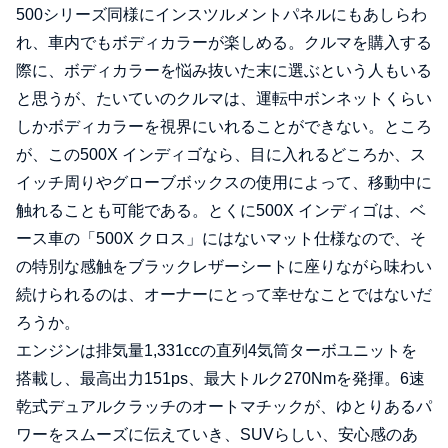
500シリーズ同様にインスツルメントパネルにもあしらわ
れ、車内でもボディカラーが楽しめる。クルマを購入する
際に、ボディカラーを悩み抜いた末に選ぶという人もいる
と思うが、たいていのクルマは、運転中ボンネットくらい
しかボディカラーを視界にいれることができない。ところ
が、この500X インディゴなら、目に入れるどころか、ス
イッチ周りやグローブボックスの使用によって、移動中に
触れることも可能である。とくに500X インディゴは、ベ
ース車の「500X クロス」にはないマット仕様なので、そ
の特別な感触をブラックレザーシートに座りながら味わい
続けられるのは、オーナーにとって幸せなことではないだ
ろうか。
エンジンは排気量1,331ccの直列4気筒ターボユニットを
搭載し、最高出力151ps、最大トルク270Nmを発揮。6速
乾式デュアルクラッチのオートマチックが、ゆとりあるパ
ワーをスムーズに伝えていき、SUVらしい、安心感のあ