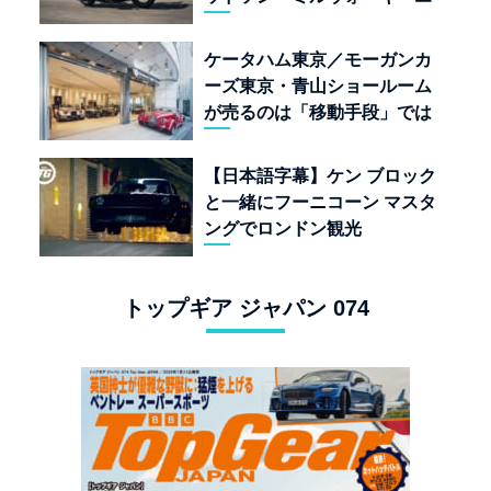
イト117」の深淵を覗く
ケータハム東京／モーガンカ
ーズ東京・青山ショールーム
が売るのは「移動手段」では
なく「人生」だ
【日本語字幕】ケン ブロック
と一緒にフーニコーン マスタ
ングでロンドン観光
トップギア ジャパン 074