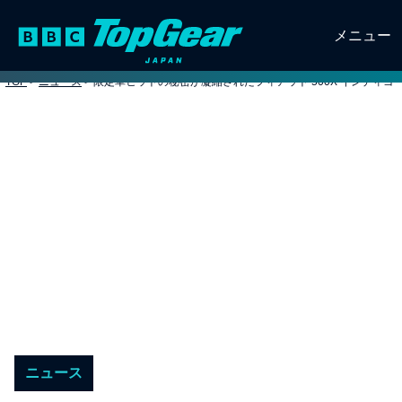
メニュー
TOP
>
ニュース
>
限定車ヒットの秘密が凝縮されたフィアット 500X インディゴ
ニュース