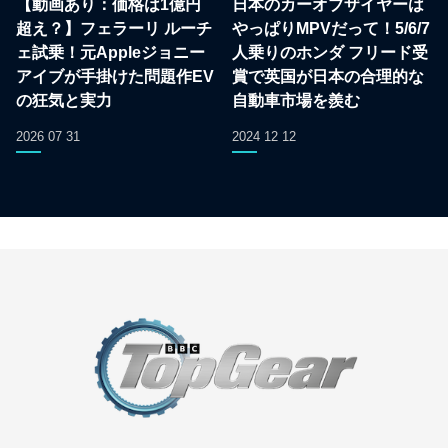
【動画あり：価格は1億円
日本のカーオブザイヤーは
超え？】フェラーリ ルーチ
やっぱりMPVだって！5/6/7
ェ試乗！元Appleジョニー
人乗りのホンダ フリード受
アイブが手掛けた問題作EV
賞で英国が日本の合理的な
の狂気と実力
自動車市場を羨む
2026 07 31
2024 12 12