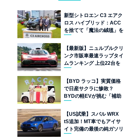
新型シトロエン C3 エアク
ロス ハイブリッド：ACC
を捨てて「魔法の絨毯」を
手に入れたフランスの異端
児
【最新版】ニュルブルクリ
ンク市販車最速ラップタイ
ムランキング 上位22台を
一挙公開
【BYD ラッコ】実質価格
で日産サクラに惨敗？
BYDの軽EVが挑む「補助
金ドーピング」の異常な世
界
【US試乗】スバル WRX
tS追加！MT車でもアイサ
イト完備の最後の純ガソリ
ンAWDスポーツセダン