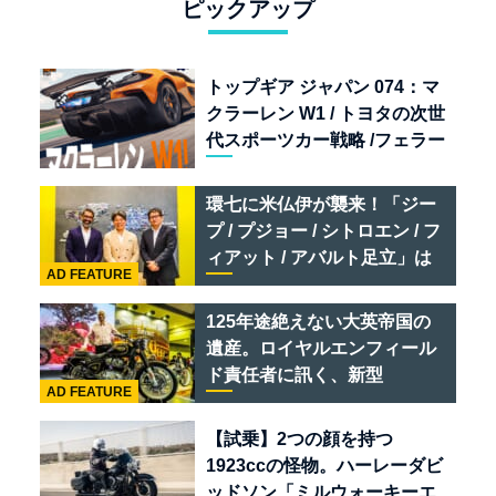
ピックアップ
トップギア ジャパン 074：マ
クラーレン W1 / トヨタの次世
代スポーツカー戦略 /フェラー
リ 849 テスタロッサ /テメラ
リオ /ベントレー スーパース
環七に米仏伊が襲来！「ジー
ポーツ
プ / プジョー / シトロエン / フ
ィアット / アバルト足立」は
AD FEATURE
クルマのセレクトショップで
ある
125年途絶えない大英帝国の
遺産。ロイヤルエンフィール
ド責任者に訊く、新型
AD FEATURE
「BULLET 650」と“時間の
質”を愛する理由
【試乗】2つの顔を持つ
1923ccの怪物。ハーレーダビ
ッドソン「ミルウォーキーエ