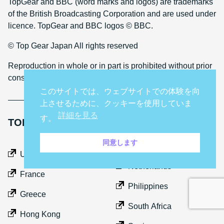
TopGear and BBC (word marks and logos) are trademarks
of the British Broadcasting Corporation and are used under
licence. TopGear and BBC logos © BBC.
© Top Gear Japan All rights reserved
Reproduction in whole or in part is prohibited without prior
consent
このサイトでは、ウェブサイトでの体験を向
上させるために、クッキーを使用していま
詳細を見る
す。
TOP GEAR INTERNATIONAL SITES
同意します
Middle East
UK
Netherlands
France
Philippines
Greece
South Africa
Hong Kong