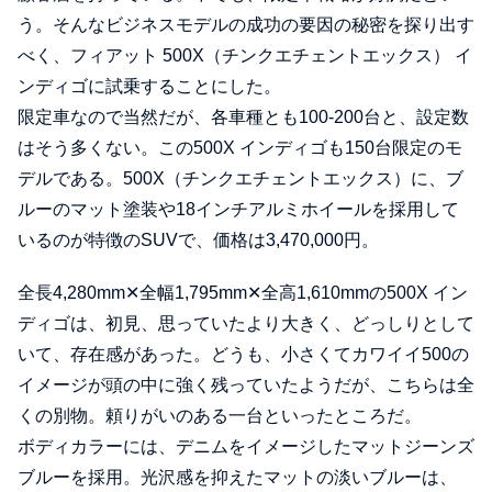
う。そんなビジネスモデルの成功の要因の秘密を探り出す
べく、フィアット 500X（チンクエチェントエックス） イ
ンディゴに試乗することにした。
限定車なので当然だが、各車種とも100-200台と、設定数
はそう多くない。この500X インディゴも150台限定のモ
デルである。500X（チンクエチェントエックス）に、ブ
ルーのマット塗装や18インチアルミホイールを採用して
いるのが特徴のSUVで、価格は3,470,000円。
全長4,280mm✕全幅1,795mm✕全高1,610mmの500X イン
ディゴは、初見、思っていたより大きく、どっしりとして
いて、存在感があった。どうも、小さくてカワイイ500の
イメージが頭の中に強く残っていたようだが、こちらは全
くの別物。頼りがいのある一台といったところだ。
ボディカラーには、デニムをイメージしたマットジーンズ
ブルーを採用。光沢感を抑えたマットの淡いブルーは、