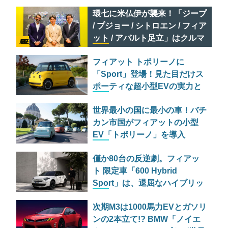
ョン試乗
環七に米仏伊が襲来！「ジープ
/ プジョー / シトロエン / フィア
ット / アバルト足立」はクルマ
AD FEATURE
のセレクトショップである
フィアット トポリーノに
「Sport」登場！見た目だけス
ポーティな超小型EVの実力と
は？
世界最小の国に最小の車！バチ
カン市国がフィアットの小型
EV「トポリーノ」を導入
僅か80台の反逆劇。フィアッ
ト 限定車「600 Hybrid
Sport」は、退屈なハイブリッ
ド車を18インチの黒い殺意で
次期M3は1000馬力EVとガソリ
塗り潰す伊達男の流儀
ンの2本立て!? BMW「ノイエ