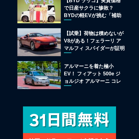
【BYD ラッコ】実質価格
で日産サクラに惨敗？
BYDの軽EVが挑む「補助
金ドーピング」の異常な世
界
【試乗】荷物は積めないが
V8がある！フェラーリ ア
マルフィ スパイダーが証明
する純内燃機関オープンカ
ーの至福
アルマーニを着た極小
EV！ フィアット 500e ジ
ョルジオ アルマーニ コレ
クターズ エディション試乗