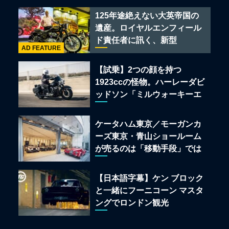
ある
125年途絶えない大英帝国の
遺産。ロイヤルエンフィール
ド責任者に訊く、新型
AD FEATURE
「BULLET 650」と“時間の
質”を愛する理由
【試乗】2つの顔を持つ
1923ccの怪物。ハーレーダビ
ッドソン「ミルウォーキーエ
イト117」の深淵を覗く
ケータハム東京／モーガンカ
ーズ東京・青山ショールーム
が売るのは「移動手段」では
なく「人生」だ
【日本語字幕】ケン ブロック
と一緒にフーニコーン マスタ
ングでロンドン観光