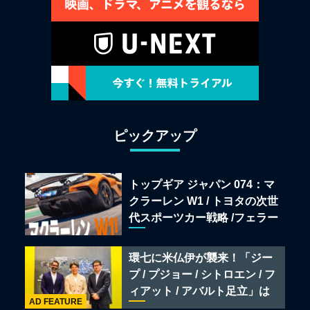
ピックアップ
トップギア ジャパン 074：マ
クラーレン W1 / トヨタの次世
代スポーツカー戦略 /フェラー
リ 849 テスタロッサ /テメラ
リオ /ベントレー スーパース
環七に米仏伊が襲来！「ジー
ポーツ
プ / プジョー / シトロエン / フ
ィアット / アバルト足立」は
AD FEATURE
クルマのセレクトショップで