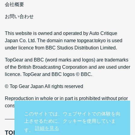
会社概要
お問い合わせ
This website is owned and operated by Auto Critique
Japan Co. Ltd. The domain name topgear.tokyo is used
under licence from BBC Studios Distribution Limited.
TopGear and BBC (word marks and logos) are trademarks
of the British Broadcasting Corporation and are used under
licence. TopGear and BBC logos © BBC.
© Top Gear Japan All rights reserved
Reproduction in whole or in part is prohibited without prior
consent
このサイトでは、ウェブサイトでの体験を向
上させるために、クッキーを使用していま
詳細を見る
す。
TOP GEAR INTERNATIONAL SITES