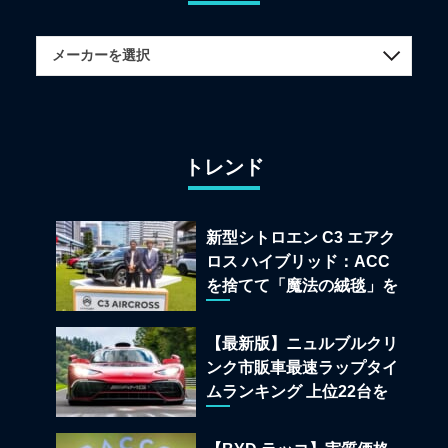
トレンド
新型シトロエン C3 エアク
ロス ハイブリッド：ACC
を捨てて「魔法の絨毯」を
手に入れたフランスの異端
児
【最新版】ニュルブルクリ
ンク市販車最速ラップタイ
ムランキング 上位22台を
一挙公開