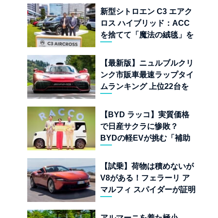
新型シトロエン C3 エアク
ロス ハイブリッド：ACC
を捨てて「魔法の絨毯」を
手に入れたフランスの異端
児
【最新版】ニュルブルクリ
ンク市販車最速ラップタイ
ムランキング 上位22台を
一挙公開
【BYD ラッコ】実質価格
で日産サクラに惨敗？
BYDの軽EVが挑む「補助
金ドーピング」の異常な世
界
【試乗】荷物は積めないが
V8がある！フェラーリ ア
マルフィ スパイダーが証明
する純内燃機関オープンカ
ーの至福
アルマーニを着た極小