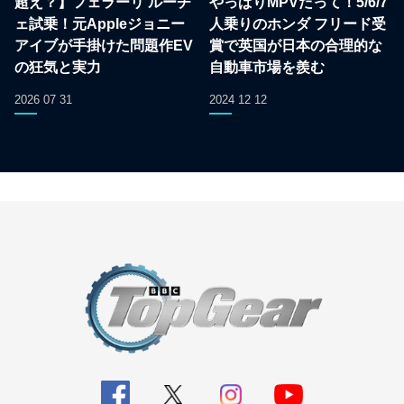
超え？】フェラーリ ルーチ
やっぱりMPVだって！5/6/7
ェ試乗！元Appleジョニー
人乗りのホンダ フリード受
アイブが手掛けた問題作EV
賞で英国が日本の合理的な
の狂気と実力
自動車市場を羨む
2026 07 31
2024 12 12