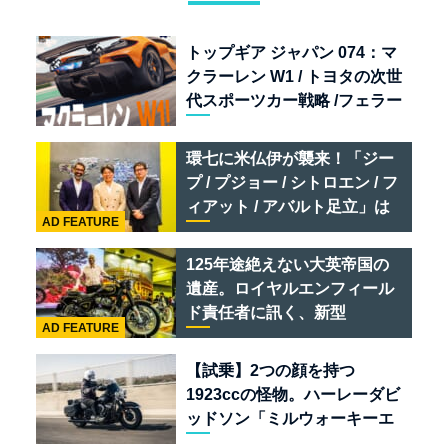
トップギア ジャパン 074：マ
クラーレン W1 / トヨタの次世
代スポーツカー戦略 /フェラー
リ 849 テスタロッサ /テメラ
リオ /ベントレー スーパース
環七に米仏伊が襲来！「ジー
ポーツ
プ / プジョー / シトロエン / フ
ィアット / アバルト足立」は
AD FEATURE
クルマのセレクトショップで
ある
125年途絶えない大英帝国の
遺産。ロイヤルエンフィール
ド責任者に訊く、新型
AD FEATURE
「BULLET 650」と“時間の
質”を愛する理由
【試乗】2つの顔を持つ
1923ccの怪物。ハーレーダビ
ッドソン「ミルウォーキーエ
イト117」の深淵を覗く