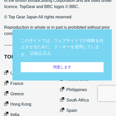
of the British Broadcasting Corporation and are used under
licence. TopGear and BBC logos © BBC.
© Top Gear Japan All rights reserved
Reproduction in whole or in part is prohibited without prior
consent
このサイトでは、ウェブサイトでの体験を向
上させるために、クッキーを使用していま
詳細を見る
す。
TOP GEAR INTERNATIONAL SITES
同意します
Middle East
UK
Netherlands
France
Philippines
Greece
South Africa
Hong Kong
Spain
India