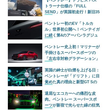
【ベントレー】トラビス パス
トラーナ仕様の「FULL
SEND」が英国初走行！新旧35
台がヒルクライムに挑む
ベントレー初のEV「トルカ
ル」世界初公開へ！ベンテイガ
に続く第4のアーバンラグジュ
アリーSUVの実力とは
ベントレー史上初！マリナーが
手掛けるスーパースポーツの
「左右非対称グラデーション」
仕様が過激すぎる
英国の紳士が白煙を上げる日：
ベントレーが「ドリフト」に目
覚めた真の理由と新型GT Sの
野心
退屈なエコカーへの痛烈な皮
肉。ベントレー スーパースポ
ーツが新宿で光らせた緑の狂気