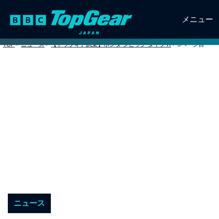
メニュー
TOP
>
ニュース
>
【トップギア試乗】ホンダ シビック タイプ R
>
3ページ目
ニュース