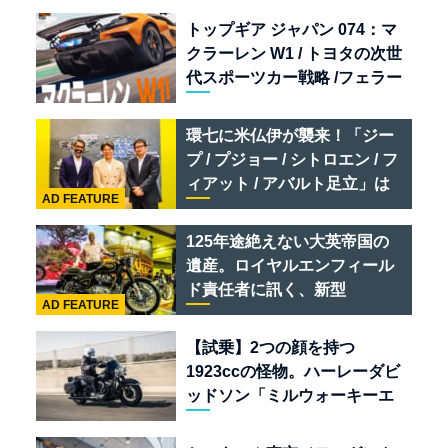
トップギア ジャパン 074：マ
クラーレン W1 / トヨタの次世
代スポーツカー戦略 /フェラー
リ 849 テスタロッサ /テメラ
リオ /ベントレー スーパース
環七に米仏伊が襲来！「ジー
ポーツ
プ / プジョー / シトロエン / フ
ィアット / アバルト足立」は
AD FEATURE
クルマのセレクトショップで
ある
125年途絶えない大英帝国の
遺産。ロイヤルエンフィール
ド責任者に訊く、新型
AD FEATURE
「BULLET 650」と“時間の
質”を愛する理由
【試乗】2つの顔を持つ
1923ccの怪物。ハーレーダビ
ッドソン「ミルウォーキーエ
イト117」の深淵を覗く