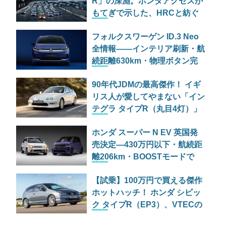
R」の深淵。ホンダアクセスが
もてぎで示した、HRCと紡ぐ
空力の未来
フォルクスワーゲン ID.3 Neo
全情報——インテリア刷新・航
続距離630km・物理ボタン完
全復活で「本物のVW」が帰っ
90年代JDMの最高傑作！ イギ
てきた
リス人が愛してやまない「イン
テグラ タイプR（丸目4灯）」
の伝説を振り返る
ホンダ スーパー N EV 英国発
売決定—430万円以下・航続距
離206km・BOOSTモードで
95PSの小さな刺客
【試乗】100万円で買える傑作
ホットハッチ！ ホンダ シビッ
ク タイプR（EP3）、VTECの
魅力を再評価