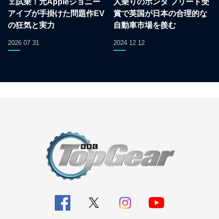
ェ試乗！元Appleジョニー
人乗りのホンダ フリード受
アイブが手掛けた問題作EV
賞で英国が日本の合理的な
の狂気と実力
自動車市場を羨む
2026 07 31
2024 12 12