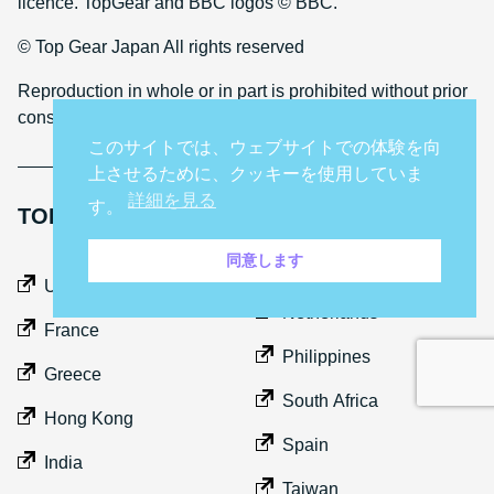
licence. TopGear and BBC logos © BBC.
© Top Gear Japan All rights reserved
Reproduction in whole or in part is prohibited without prior
consent
このサイトでは、ウェブサイトでの体験を向
上させるために、クッキーを使用していま
詳細を見る
す。
TOP GEAR INTERNATIONAL SITES
同意します
Middle East
UK
Netherlands
France
Philippines
Greece
South Africa
Hong Kong
Spain
India
Taiwan