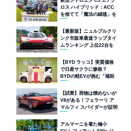
新型シトロエン C3 エアク
ロス ハイブリッド：ACC
を捨てて「魔法の絨毯」を
手に入れたフランスの異端
児
【最新版】ニュルブルクリ
ンク市販車最速ラップタイ
ムランキング 上位22台を
一挙公開
【BYD ラッコ】実質価格
で日産サクラに惨敗？
BYDの軽EVが挑む「補助
金ドーピング」の異常な世
界
【試乗】荷物は積めないが
V8がある！フェラーリ ア
マルフィ スパイダーが証明
する純内燃機関オープンカ
ーの至福
アルマーニを着た極小