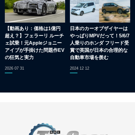
【動画あり：価格は1億円
日本のカーオブザイヤーは
超え？】フェラーリ ルーチ
やっぱりMPVだって！5/6/7
ェ試乗！元Appleジョニー
人乗りのホンダ フリード受
アイブが手掛けた問題作EV
賞で英国が日本の合理的な
の狂気と実力
自動車市場を羨む
2026 07 31
2024 12 12