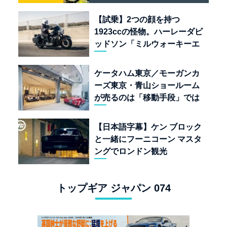
「BULLET 650」と“時間の
質”を愛する理由
【試乗】2つの顔を持つ
1923ccの怪物。ハーレーダビ
ッドソン「ミルウォーキーエ
イト117」の深淵を覗く
ケータハム東京／モーガンカ
ーズ東京・青山ショールーム
が売るのは「移動手段」では
なく「人生」だ
【日本語字幕】ケン ブロック
と一緒にフーニコーン マスタ
ングでロンドン観光
トップギア ジャパン 074