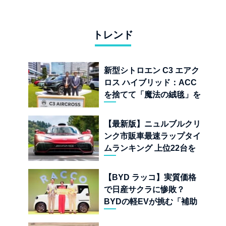
トレンド
新型シトロエン C3 エアク
ロス ハイブリッド：ACC
を捨てて「魔法の絨毯」を
手に入れたフランスの異端
児
【最新版】ニュルブルクリ
ンク市販車最速ラップタイ
ムランキング 上位22台を
一挙公開
【BYD ラッコ】実質価格
で日産サクラに惨敗？
BYDの軽EVが挑む「補助
金ドーピング」の異常な世
界