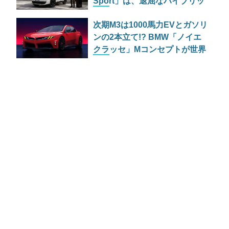
Sport」は、退屈なハイブリッ
ド車を18インチの黒い殺意で
次期M3は1000馬力EVとガソリ
塗り潰す伊達男の流儀
ンの2本立て!? BMW「ノイエ
クラッセ」Mコンセプトが世界
初公開