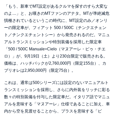
「もう、新車でMT設定があるクルマを探すのすら大変な
のよ…」と、お嘆きのMTファンのアナタ。MTが準絶滅危
惧種されているというこの時代に、MT設定のみ／オンリ
ーの限定車が、フィアット 500 / 500C（チンクエチェン
ト／チンクエチェントシー）から発売されるのだ。マニュ
アルトランスミッションや特別装備を採用した限定車
「500 / 500C Manuale+Cielo（マヌアーレ・ピゥ・チエ
ロ）」が、9月19日（土）より230台限定で販売される。
価格は、ハッチバックが2,760,000円（限定155台）、カ
ブリオレは2,950,000円（限定75台）。
これは、通常は500シリーズには設定のないマニュアルト
ランスミッションを採用し、さらに内外装をリッチに彩る
数々の特別装備を付与した限定車だ。イタリア語でマニュ
アルを意味する「マヌアーレ」仕様であることに加え、車
内から空を見渡せることから、プラスを意味する「ピ