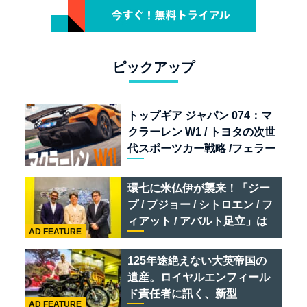
ピックアップ
トップギア ジャパン 074：マ
クラーレン W1 / トヨタの次世
代スポーツカー戦略 /フェラー
リ 849 テスタロッサ /テメラ
リオ /ベントレー スーパース
環七に米仏伊が襲来！「ジー
ポーツ
プ / プジョー / シトロエン / フ
ィアット / アバルト足立」は
AD FEATURE
クルマのセレクトショップで
ある
125年途絶えない大英帝国の
遺産。ロイヤルエンフィール
ド責任者に訊く、新型
AD FEATURE