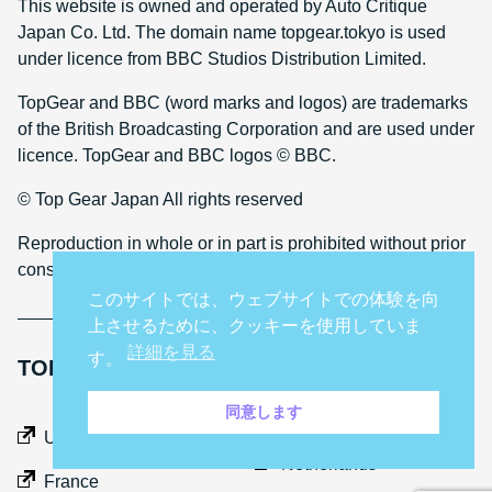
This website is owned and operated by Auto Critique
Japan Co. Ltd. The domain name topgear.tokyo is used
under licence from BBC Studios Distribution Limited.
TopGear and BBC (word marks and logos) are trademarks
of the British Broadcasting Corporation and are used under
licence. TopGear and BBC logos © BBC.
© Top Gear Japan All rights reserved
Reproduction in whole or in part is prohibited without prior
consent
このサイトでは、ウェブサイトでの体験を向
上させるために、クッキーを使用していま
詳細を見る
す。
TOP GEAR INTERNATIONAL SITES
同意します
Middle East
UK
Netherlands
France