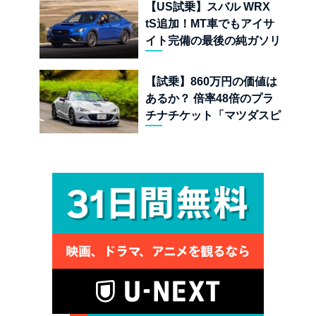
【US試乗】スバル WRX
tS追加！MT車でもアイサ
イト完備の最後の純ガソリ
ンAWDスポーツセダン
【試乗】860万円の価値は
あるか？ 倍率48倍のプラ
チナチケット「マツダスピ
リットレーシング ロードス
ター 12R」が魅せる究極の
人馬一体