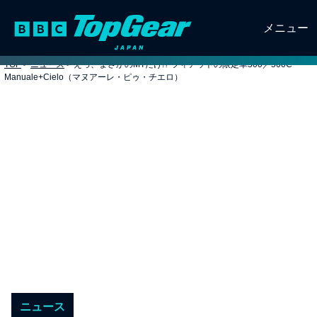
メニュー
TOP
>
ニュース
>
えっ、まさかのMTだけ!? フィアットの限定車500／500C
Manuale+Cielo（マヌアーレ・ピゥ・チエロ）
ニュース