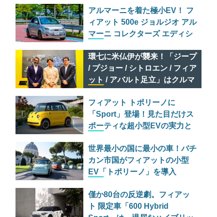
アルマーニを着た極小EV！ フ
ィアット 500e ジョルジオ アル
マーニ コレクターズ エディシ
ョン試乗
環七に米仏伊が襲来！「ジープ
/ プジョー / シトロエン / フィア
ット / アバルト足立」はクルマ
AD FEATURE
のセレクトショップである
フィアット トポリーノに
「Sport」登場！見た目だけス
ポーティな超小型EVの実力と
は？
世界最小の国に最小の車！バチ
カン市国がフィアットの小型
EV「トポリーノ」を導入
僅か80台の反逆劇。フィアッ
ト 限定車「600 Hybrid