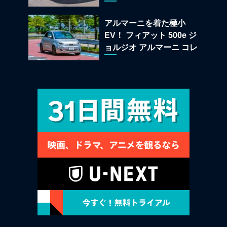
する純内燃機関オープンカ
ーの至福
アルマーニを着た極小
EV！ フィアット 500e ジ
ョルジオ アルマーニ コレ
クターズ エディション試乗