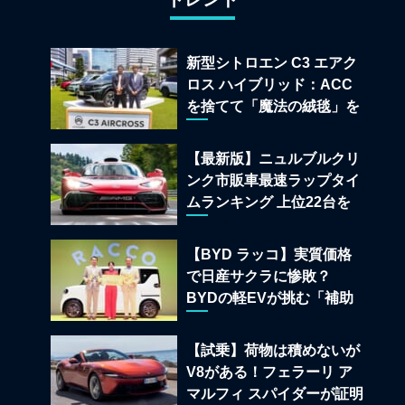
新型シトロエン C3 エアク
ロス ハイブリッド：ACC
を捨てて「魔法の絨毯」を
手に入れたフランスの異端
児
【最新版】ニュルブルクリ
ンク市販車最速ラップタイ
ムランキング 上位22台を
一挙公開
【BYD ラッコ】実質価格
で日産サクラに惨敗？
BYDの軽EVが挑む「補助
金ドーピング」の異常な世
界
【試乗】荷物は積めないが
V8がある！フェラーリ ア
マルフィ スパイダーが証明