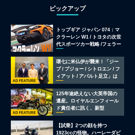
ピックアップ
トップギア ジャパン 074：マ
クラーレン W1 / トヨタの次世
代スポーツカー戦略 /フェラー
リ 849 テスタロッサ /テメラ
リオ /ベントレー スーパース
環七に米仏伊が襲来！「ジー
ポーツ
プ / プジョー / シトロエン / フ
ィアット / アバルト足立」は
AD FEATURE
クルマのセレクトショップで
ある
125年途絶えない大英帝国の
遺産。ロイヤルエンフィール
ド責任者に訊く、新型
AD FEATURE
「BULLET 650」と“時間の
質”を愛する理由
【試乗】2つの顔を持つ
1923ccの怪物。ハーレーダビ