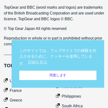
TopGear and BBC (word marks and logos) are trademarks
of the British Broadcasting Corporation and are used under
licence. TopGear and BBC logos © BBC.
© Top Gear Japan All rights reserved
Reproduction in whole or in part is prohibited without prior
consent
このサイトでは、ウェブサイトでの体験を向
上させるために、クッキーを使用していま
詳細を見る
す。
TOP GEAR INTERNATIONAL SITES
同意します
Middle East
UK
Netherlands
France
Philippines
Greece
South Africa