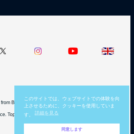
このサイトでは、ウェブサイトでの体験を向
from BBC Studios Distribution Limited.
上させるために、クッキーを使用していま
詳細を見る
cence. TopGear and BBC logos © BBC.
す。
同意します