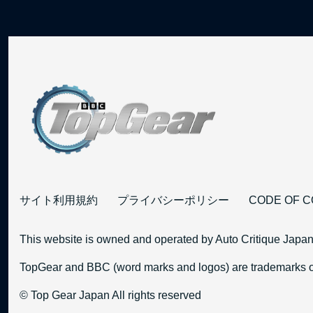
サイト利用規約
プライバシーポリシー
CODE OF 
This website is owned and operated by Auto Critique Japan
TopGear and BBC (word marks and logos) are trademarks of
© Top Gear Japan All rights reserved