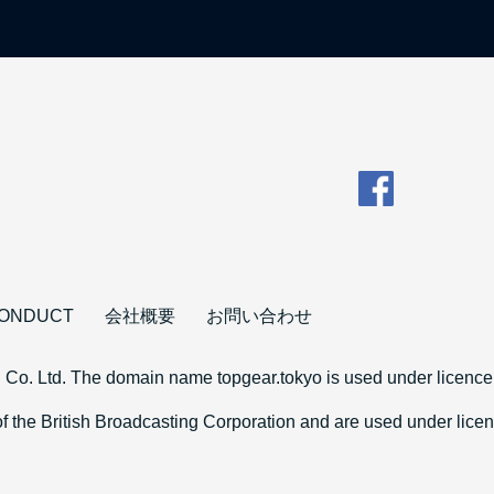
CONDUCT
会社概要
お問い合わせ
 Co. Ltd. The domain name topgear.tokyo is used under licence 
 the British Broadcasting Corporation and are used under li