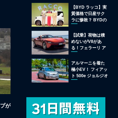
22台を一挙公開
【BYD ラッコ】実
質価格で日産サク
ラに惨敗？ BYDの
軽EVが挑む「補助
金ドーピング」の
【試乗】荷物は積
異常な世界
めないがV8があ
る！フェラーリ ア
マルフィ スパイダ
ーが証明する純内
アルマーニを着た
燃機関オープンカ
極小EV！ フィアッ
ーの至福
ト 500e ジョルジオ
アルマーニ コレク
ターズ エディショ
ン試乗
ップが