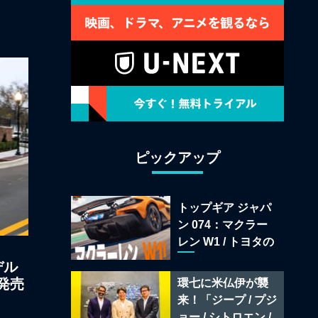
ピックアップ
トップギア ジャパ
ン 074：マクラー
レン W1 / トヨタの
次世代スポーツカ
デル
ー戦略 /フェラーリ
発売
環七に米仏伊が襲
849 テスタロッサ /
来！「ジープ / プジ
テメラリオ /ベント
ョー / シトロエン /