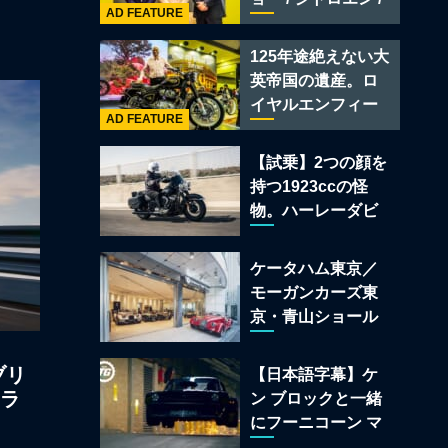
レー スーパースポ
AD FEATURE
フィアット / アバル
ーツ
ト足立」はクルマ
125年途絶えない大
のセレクトショッ
英帝国の遺産。ロ
プである
イヤルエンフィー
AD FEATURE
ルド責任者に訊
く、新型
【試乗】2つの顔を
「BULLET 650」
持つ1923ccの怪
と“時間の質”を愛
物。ハーレーダビ
する理由
ッドソン「ミルウ
ォーキーエイト
ケータハム東京／
117」の深淵を覗く
モーガンカーズ東
京・青山ショール
ームが売るのは
「移動手段」では
ブリ
【日本語字幕】ケ
なく「人生」だ
ーラ
ン ブロックと一緒
にフーニコーン マ
スタングでロンド