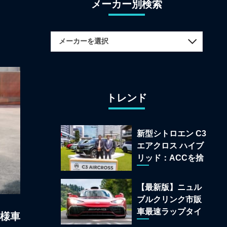
メーカー別検索
トレンド
新型シトロエン C3
エアクロス ハイブ
リッド：ACCを捨
てて「魔法の絨
毯」を手に入れた
【最新版】ニュル
フランスの異端児
ブルクリンク市販
車最速ラップタイ
仕様車
ムランキング 上位