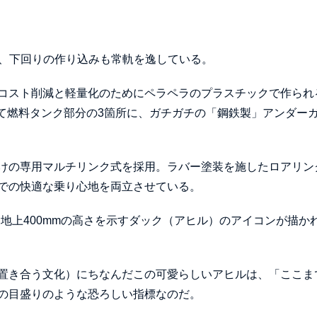
ため、下回りの作り込みも常軌を逸している。
コスト削減と軽量化のためにペラペラのプラスチックで作られ
して燃料タンク部分の3箇所に、ガチガチの「鋼鉄製」アンダー
けの専用マルチリンク式を採用。ラバー塗装を施したロアリン
での快適な乗り心地を両立させている。
、地上400mmの高さを示すダック（アヒル）のアイコンが描か
置き合う文化）にちなんだこの可愛らしいアヒルは、「ここま
の目盛りのような恐ろしい指標なのだ。