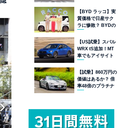
を隠
ムランキング 上位
22台を一挙公開
【BYD ラッコ】実
質価格で日産サク
ラに惨敗？ BYDの
軽EVが挑む「補助
金ドーピング」の
【US試乗】スバル
異常な世界
WRX tS追加！MT
車でもアイサイト
完備の最後の純ガ
ソリンAWDスポー
【試乗】860万円の
ツセダン
価値はあるか？ 倍
率48倍のプラチナ
チケット「マツダ
スピリットレーシ
ング ロードスター
12R」が魅せる究
極の人馬一体