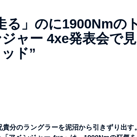
る」のに1900Nmの
ジャー 4xe発表会で見
ッド”
兄貴分のラングラーを泥沼から引きずり出す