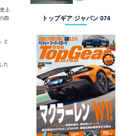
スタングでロンド
プ史上
ン観光
トップギア ジャパン 074
の四
」と
した