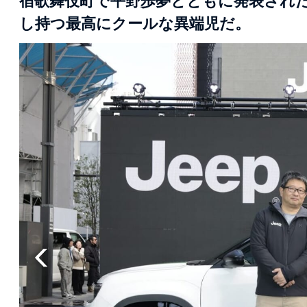
宿歌舞伎町で平野歩夢とともに発表された「
し持つ最高にクールな異端児だ。