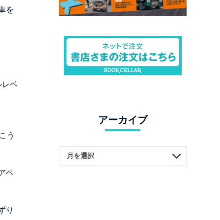
車を
ルレベ
アーカイブ
こう
アベ
ずり