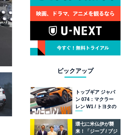
ピックアップ
トップギア ジャパ
ン 074：マクラー
レン W1 / トヨタの
次世代スポーツカ
ー戦略 /フェラーリ
環七に米仏伊が襲
849 テスタロッサ /
来！「ジープ / プジ