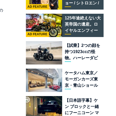
テメラリオ /ベント
ョー / シトロエン /
レー スーパースポ
AD FEATURE
フィアット / アバル
の
ーツ
ト足立」はクルマ
125年途絶えない大
のセレクトショッ
英帝国の遺産。ロ
プである
イヤルエンフィー
AD FEATURE
ルド責任者に訊
く、新型
【試乗】2つの顔を
「BULLET 650」
持つ1923ccの怪
と“時間の質”を愛
物。ハーレーダビ
する理由
ッドソン「ミルウ
ォーキーエイト
ケータハム東京／
117」の深淵を覗く
モーガンカーズ東
京・青山ショール
ームが売るのは
「移動手段」では
【日本語字幕】ケ
なく「人生」だ
ン ブロックと一緒
にフーニコーン マ