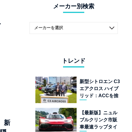
メーカー別検索
ト
トレンド
新型シトロエン C3
エアクロス ハイブ
リッド：ACCを捨
てて「魔法の絨
毯」を手に入れた
【最新版】ニュル
フランスの異端児
ブルクリンク市販
。新
車最速ラップタイ