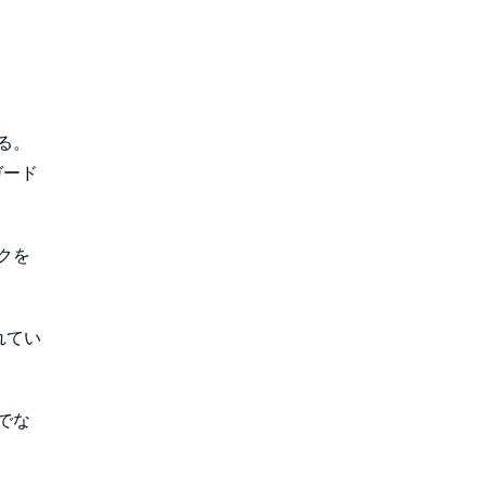
る。
ガード
クを
れてい
でな