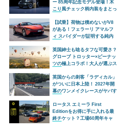
ー 85周年記念モデル登場！木
こり風チェック柄内装をまとっ
た最強ルビコンの価格と魅力
【試乗】荷物は積めないがV8
がある！フェラーリ アマルフ
ィ スパイダーが証明する純内
燃機関オープンカーの至福
英国紳士も唸るタフな可愛さ？
グローブ トロッター×ピーナッ
ツの極上コラボ！大人が選ぶス
ヌーピーの最高級ラゲッジ＆ト
英国からの刺客「ラディカル」
ランク
がついに日本上陸！ 2027年開
幕のワンメイクレースがヤバす
ぎる理由
ロータス エミーラ First
Editionをお得に手に入れる最
終チケット？工場60周年キャ
ンペーン「HETHEL 60」の全