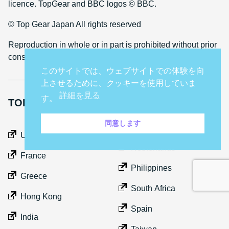
licence. TopGear and BBC logos © BBC.
© Top Gear Japan All rights reserved
Reproduction in whole or in part is prohibited without prior
consent
このサイトでは、ウェブサイトでの体験を向
上させるために、クッキーを使用していま
詳細を見る
す。
TOP GEAR INTERNATIONAL SITES
同意します
Middle East
UK
Netherlands
France
Philippines
Greece
South Africa
Hong Kong
Spain
India