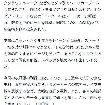
タクラウンやマークIIなどのセダン系でハイソカーブーム
も巻き起こり、同じくトヨタソアラや日産シルビア、ホン
ダプレリュードなどの2ドアクーペはデートカーと呼ば
れ、若者を中心に一世を風靡。同時に4WS、AWDなどの
新技術も数々投入された。
本書はこういったクルマ達を1ページずつ紹介。ストーリ
ー性を持つ1冊の本ではなく、そんな時代に出たクルマ達
を気の向くままにページを開いて、ああこんなクルマもあ
ったなと写真と解説、スペックを眺めるのも楽しいもの
だ。
今回の改訂版の刊行にあたっては、ここ数年で入手できた
史料、近年充実されてきた各メーカーの公式アーカイブ史
料を反映するなど、大幅な改訂を実施。また、各車の解説
文やスペックデータも見直して修正を施し、さらに内容を
充実させている。（内田俊一）