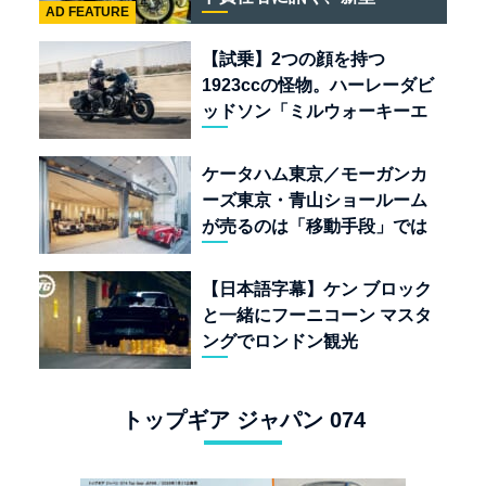
AD FEATURE
「BULLET 650」と“時間の
質”を愛する理由
【試乗】2つの顔を持つ
1923ccの怪物。ハーレーダビ
ッドソン「ミルウォーキーエ
イト117」の深淵を覗く
ケータハム東京／モーガンカ
ーズ東京・青山ショールーム
が売るのは「移動手段」では
なく「人生」だ
【日本語字幕】ケン ブロック
と一緒にフーニコーン マスタ
ングでロンドン観光
トップギア ジャパン 074