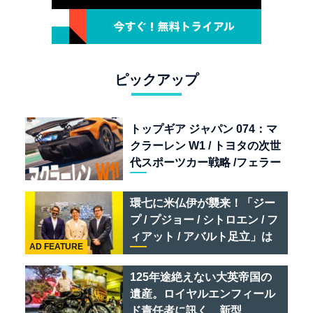
ピックアップ
トップギア ジャパン 074：マ
クラーレン W1 / トヨタの次世
代スポーツカー戦略 /フェラー
リ 849 テスタロッサ /テメラ
リオ /ベントレー スーパース
環七に米仏伊が襲来！「ジー
ポーツ
プ / プジョー / シトロエン / フ
ィアット / アバルト足立」は
AD FEATURE
クルマのセレクトショップで
ある
125年途絶えない大英帝国の
遺産。ロイヤルエンフィール
ド責任者に訊く、新型