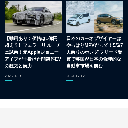
【動画あり：価格は1億円
日本のカーオブザイヤーは
超え？】フェラーリ ルーチ
やっぱりMPVだって！5/6/7
ェ試乗！元Appleジョニー
人乗りのホンダ フリード受
アイブが手掛けた問題作EV
賞で英国が日本の合理的な
の狂気と実力
自動車市場を羨む
2026 07 31
2024 12 12