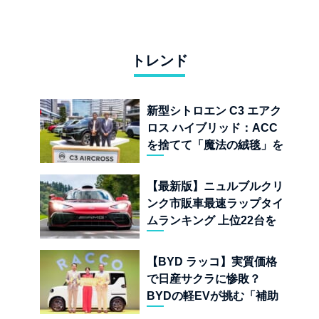
トレンド
新型シトロエン C3 エアク
ロス ハイブリッド：ACC
を捨てて「魔法の絨毯」を
手に入れたフランスの異端
児
【最新版】ニュルブルクリ
ンク市販車最速ラップタイ
ムランキング 上位22台を
一挙公開
【BYD ラッコ】実質価格
で日産サクラに惨敗？
BYDの軽EVが挑む「補助
金ドーピング」の異常な世