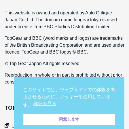
This website is owned and operated by Auto Critique
Japan Co. Ltd. The domain name topgear.tokyo is used
under licence from BBC Studios Distribution Limited.
TopGear and BBC (word marks and logos) are trademarks
of the British Broadcasting Corporation and are used under
licence. TopGear and BBC logos © BBC.
© Top Gear Japan All rights reserved
Reproduction in whole or in part is prohibited without prior
consent
このサイトでは、ウェブサイトでの体験を向
上させるために、クッキーを使用していま
詳細を見る
す。
TOP GEAR INTERNATIONAL SITES
同意します
Middle East
UK