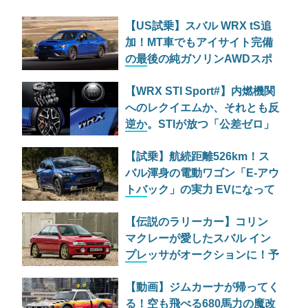
【US試乗】スバル WRX tS追
加！MT車でもアイサイト完備
の最後の純ガソリンAWDスポ
ーツセダン
【WRX STI Sport#】内燃機関
へのレクイエムか、それとも反
逆か。STIが放つ「公差ゼロ」
の狂気と現行WRX初の6速MT
【試乗】航続距離526km！ス
バル渾身の電動ワゴン「E-アウ
トバック」の実力 EVになって
も消えない「スバルらしさ」を
【伝説のラリーカー】コリン
徹底検証
マクレーが愛したスバル イン
プレッサがオークションに！予
想価格は400万円台
【動画】ジムカーナが帰ってく
る！空も飛べる680馬力の魔改