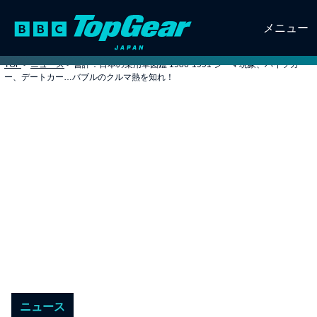
メニュー
TOP
>
ニュース
>
書評：日本の乗用車図鑑 1986‐1991 シーマ現象、ハイソカ
ー、デートカー…バブルのクルマ熱を知れ！
ニュース