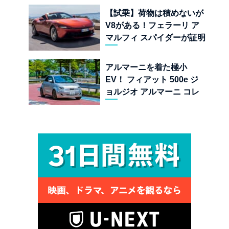
界
【試乗】荷物は積めないが
V8がある！フェラーリ ア
マルフィ スパイダーが証明
する純内燃機関オープンカ
ーの至福
アルマーニを着た極小
EV！ フィアット 500e ジ
ョルジオ アルマーニ コレ
クターズ エディション試乗