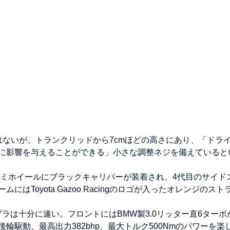
はないが、トランクリッドから7cmほどの高さにあり、「ドラ
に影響を与えることができる」小さな調整ネジを備えていると
ルミホイールにブラックキャリパーが装着され、4代目のサイド
Toyota Gazoo Racingのロゴが入ったオレンジのスト
プラは十分に速い。フロントにはBMW製3.0リッター直6ターボ
駆動、最高出力382bhp、最大トルク500Nmのパワーを楽