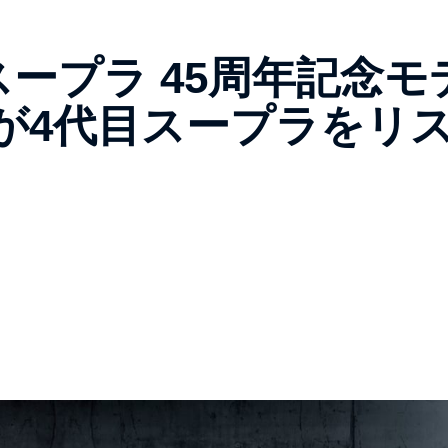
スープラ 45周年記念モ
が4代目スープラをリ