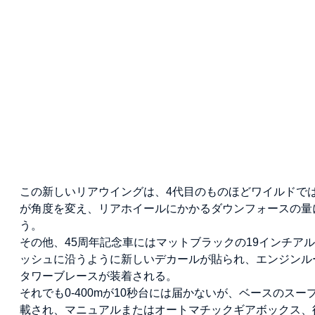
この新しいリアウイングは、4代目のものほどワイルドで
が角度を変え、リアホイールにかかるダウンフォースの量
う。
その他、45周年記念車にはマットブラックの19インチア
ッシュに沿うように新しいデカールが貼られ、エンジンルームには
タワーブレースが装着される。
それでも0-400mが10秒台には届かないが、ベースのスー
載され、マニュアルまたはオートマチックギアボックス、後輪