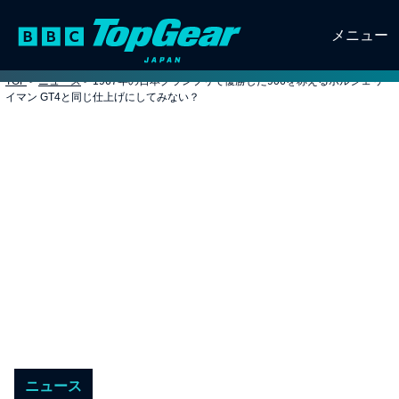
メニュー
TOP
>
ニュース
>
1967年の日本グランプリで優勝した906を称えるポルシェ ケ
イマン GT4と同じ仕上げにしてみない？
ニュース