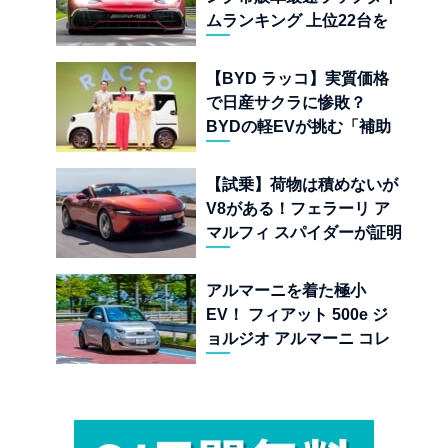
ムランキング 上位22台を
一挙公開
【BYD ラッコ】実質価格
で日産サクラに惨敗？
BYDの軽EVが挑む「補助
金ドーピング」の異常な世
界
【試乗】荷物は積めないが
V8がある！フェラーリ ア
マルフィ スパイダーが証明
する純内燃機関オープンカ
ーの至福
アルマーニを着た極小
EV！ フィアット 500e ジ
ョルジオ アルマーニ コレ
クターズ エディション試乗