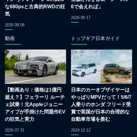
な680psと古典的RWDの狂
6で会えれば」
気
2026 06 17
2026 08 08
動画
トップギア日本ガイド
【動画あり：価格は1億円
日本のカーオブザイヤーは
超え？】フェラーリ ルーチ
やっぱりMPVだって！5/6/7
ェ試乗！元Appleジョニー
人乗りのホンダ フリード受
アイブが手掛けた問題作EV
賞で英国が日本の合理的な
の狂気と実力
自動車市場を羨む
2026 07 31
2024 12 12