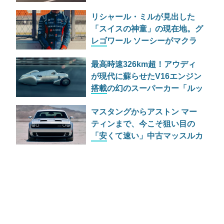
ナログハイパーカー
リシャール・ミルが見出した
「スイスの神童」の現在地。グ
レゴワール ソーシーがマクラ
ーレンで描く新たな物語
最高時速326km超！アウディ
が現代に蘇らせたV16エンジン
搭載の幻のスーパーカー「ルッ
カ」の正体
マスタングからアストン マー
ティンまで、今こそ狙い目の
「安くて速い」中古マッスルカ
ー16台