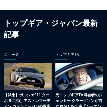
トップギア・ジャパン最新
記事
ニュース
トップギアTV
【試乗】ポルシェ911 ター
元トップギアTV司会者のジ
ボ Sに挑む アストンマーテ
ェレミー クラークソンが前
ィン ヴァンテージ Sの異常
立腺がんを公表「シーズン