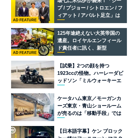
環七に米仏伊が襲来！「ジー
ポーツ
プ / プジョー / シトロエン / フ
ィアット / アバルト足立」は
AD FEATURE
クルマのセレクトショップで
ある
125年途絶えない大英帝国の
遺産。ロイヤルエンフィール
ド責任者に訊く、新型
AD FEATURE
「BULLET 650」と“時間の
質”を愛する理由
【試乗】2つの顔を持つ
1923ccの怪物。ハーレーダビ
ッドソン「ミルウォーキーエ
イト117」の深淵を覗く
ケータハム東京／モーガンカ
ーズ東京・青山ショールーム
が売るのは「移動手段」では
なく「人生」だ
【日本語字幕】ケン ブロック