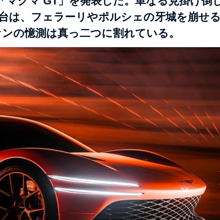
マグマ GT」を発表した。単なる見掛け倒
1台は、フェラーリやポルシェの牙城を崩せ
ァンの憶測は真っ二つに割れている。