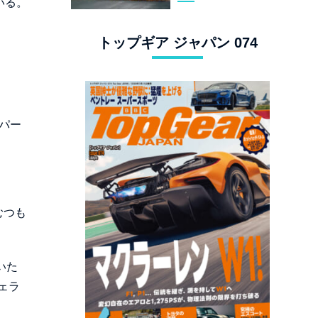
いる。
スタングでロンド
ン観光
トップギア ジャパン 074
パー
むつも
いた
ェラ