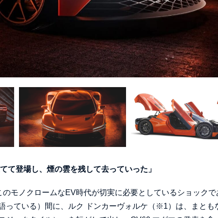
立てて登場し、煙の雲を残して去っていった」
このモノクロームなEV時代が切実に必要としているショックで
っている）間に、ルク ドンカーヴォルケ（※1）は、まともな