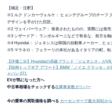
【補足・注釈】
※1 ルク ドンカーヴォルケ： ヒョンデグループのチーフ
デザインを手がけた巨匠。
※2 ヴェイパーウェア： 発表されたものの、実際には発
※3 シザードア： ランボルギーニなどで有名な、前方を
※4 Hyundai： ジェネシスは韓国の自動車メーカー、
※5 マラネロ： フェラーリの本社があるイタリアの町。
【評価二分】Hyundaiの高級ブランド「ジェネシス」が
【恒例トップギア アワード】BMW「ノイエ クラッセ」
ャパン 071
EVが気になった方へ
中古車相場をチェックする
在庫車多数ガリバー
今の愛車の買取価格を調べる
カーセンサーで最大30社か