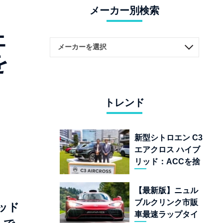
メーカー別検索
ェ
を
トレンド
新型シトロエン C3
エアクロス ハイブ
リッド：ACCを捨
てて「魔法の絨
毯」を手に入れた
【最新版】ニュル
フランスの異端児
ブルクリンク市販
ッド
車最速ラップタイ