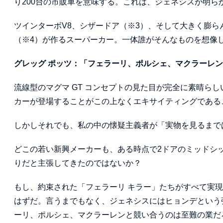
り200台の市販車を意味する。これは、ジェネシスが明
ツインターボV8、シザードア（※3）、そして大きく膨
（※4）が作るスーパーカー。一体誰がそんなものを想像
グレッグ ポッツ：「フェラーリ、ポルシェ、マクラーレ
流線型のマグマ GT コンセプトの見た目が完全に素晴ら
カーが登場することがこの上なくエキサイティングである
しかしそれでも、私の中の懐疑主義者が「実物を見るまで
どこの若い新興メーカーも、ある時点で2ドアのミッドシ
りだと主張してきたのではないか？
もし、約束された「フェラーリ キラー」たちがすべて実
はずだ。言うまでもなく、ジェネシスにはヒョンデという
ーリ、ポルシェ、マクラーレンと競い合うのは至難の業だ