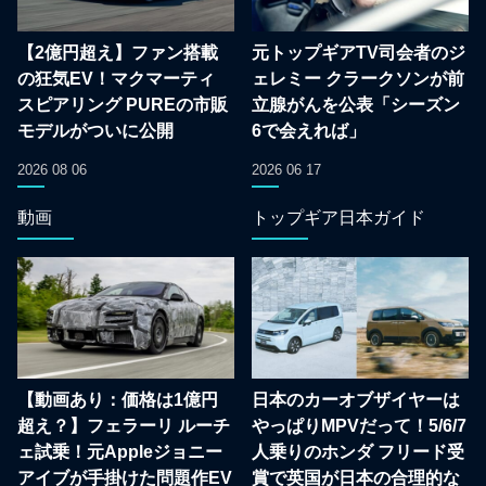
【2億円超え】ファン搭載
元トップギアTV司会者のジ
の狂気EV！マクマーティ
ェレミー クラークソンが前
スピアリング PUREの市販
立腺がんを公表「シーズン
モデルがついに公開
6で会えれば」
2026 08 06
2026 06 17
動画
トップギア日本ガイド
【動画あり：価格は1億円
日本のカーオブザイヤーは
超え？】フェラーリ ルーチ
やっぱりMPVだって！5/6/7
ェ試乗！元Appleジョニー
人乗りのホンダ フリード受
アイブが手掛けた問題作EV
賞で英国が日本の合理的な