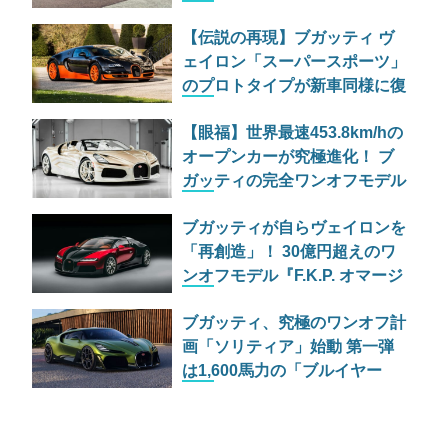
に登場！ 予想落札額は3.7億円
【伝説の再現】ブガッティ ヴ
ェイロン「スーパースポーツ」
のプロトタイプが新車同様に復
活！記録更新の歴史を刻む一台
【眼福】世界最速453.8km/hの
オープンカーが究極進化！ ブ
ガッティの完全ワンオフモデル
「ミストラル ラ ペルル ラー
ブガッティが自らヴェイロンを
ル」公開
「再創造」！ 30億円超えのワ
ンオフモデル『F.K.P. オマージ
ュ』発表
ブガッティ、究極のワンオフ計
画「ソリティア」始動 第一弾
は1,600馬力の「ブルイヤー
ル」