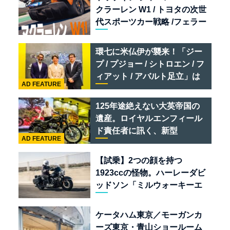
クラーレン W1 / トヨタの次世
代スポーツカー戦略 /フェラー
リ 849 テスタロッサ /テメラ
リオ /ベントレー スーパース
環七に米仏伊が襲来！「ジー
ポーツ
プ / プジョー / シトロエン / フ
ィアット / アバルト足立」は
AD FEATURE
クルマのセレクトショップで
ある
125年途絶えない大英帝国の
遺産。ロイヤルエンフィール
ド責任者に訊く、新型
AD FEATURE
「BULLET 650」と“時間の
質”を愛する理由
【試乗】2つの顔を持つ
1923ccの怪物。ハーレーダビ
ッドソン「ミルウォーキーエ
イト117」の深淵を覗く
ケータハム東京／モーガンカ
ーズ東京・青山ショールーム