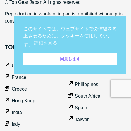
© Top Gear Japan All rights reserved
Reproduction in whole or in part is prohibited without prior
consent
このサイトでは、ウェブサイトでの体験を向
上させるために、クッキーを使用していま
詳細を見る
す。
TOP GEAR INTERNATIONAL SITES
同意します
Middle East
UK
Netherlands
France
Philippines
Greece
South Africa
Hong Kong
Spain
India
Taiwan
Italy