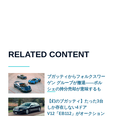
RELATED CONTENT
ブガッティからフォルクスワー
ゲン グループが撤退——ポル
シェの持分売却が意味するも
の、93%営業利益減の苦境とコ
【幻のブガッティ】たった3台
ア ビジネス回帰の全貌
しか存在しない4ドア
V12「EB112」がオークション