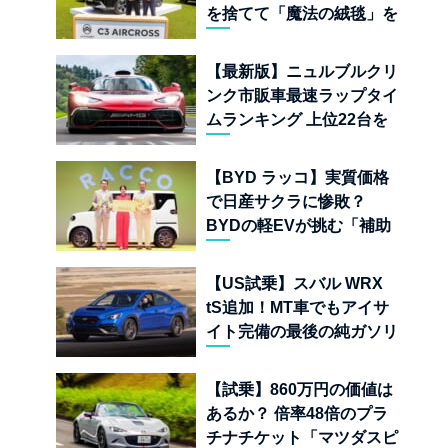
を捨てて「魔法の絨毯」を
手に入れたフランスの異端
児
【最新版】ニュルブルクリ
ンク市販車最速ラップタイ
ムランキング 上位22台を
一挙公開
【BYD ラッコ】実質価格
で日産サクラに惨敗？
BYDの軽EVが挑む「補助
金ドーピング」の異常な世
界
【US試乗】スバル WRX
tS追加！MT車でもアイサ
イト完備の最後の純ガソリ
ンAWDスポーツセダン
【試乗】860万円の価値は
あるか？ 倍率48倍のプラ
チナチケット「マツダスピ