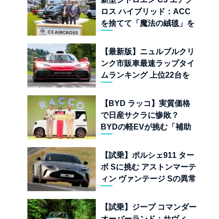
ロス ハイブリッド：ACC
を捨てて「魔法の絨毯」を
手に入れたフランスの異端
児
【最新版】ニュルブルクリ
ンク市販車最速ラップタイ
ムランキング 上位22台を
一挙公開
【BYD ラッコ】実質価格
で日産サクラに惨敗？
BYDの軽EVが挑む「補助
金ドーピング」の異常な世
界
【試乗】ポルシェ911 ター
ボ Sに挑む アストンマーテ
ィン ヴァンテージ Sの異常
な680psと古典的RWDの
狂気
【試乗】ジープ コマンダー
オーバーランド：サヴィ