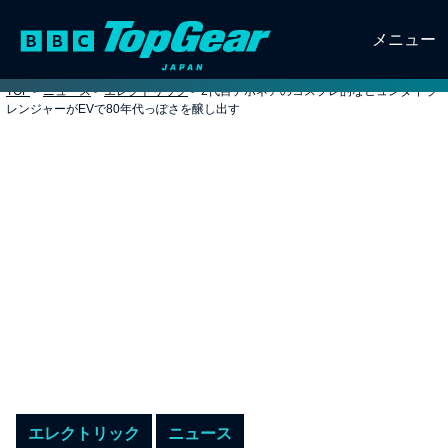
メニュー
TOP
>
ニュース
>
エレクトリック
>
2代目デボネアのコスプレ的なヒュンダイ グ
レンジャーがEVで80年代っぽさを醸し出す
エレクトリック
ニュース