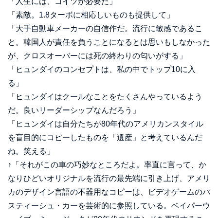
「人生には、コイツが必要だ」
「素敵。1.8ターボに相応しいものも提供して」
「大手自動車メーカーの自信作だ。流行に敏感であるこ
と。韓国人が責任を負うことになるとは思いもしなかった
が、クロスオーバーには死の終わりの匂いがする」
「ヒュンダイのコンセプトは、私の中でトップ10に入
る」
「ヒュンダイはクールなことをたくさんやっているよう
だ。良いリーダーシップなんだろう」
「ヒュンダイは自分たちが80年代のアメリカンスタイル
を盲目的にコピーしたものを「遺産」と考えているんだ
ね。笑える」
↑「それがこの車の巧妙なところだよ。率直に言って、か
なりひどいオリジナルを流行の最先端に引き上げ、アメリ
カのデザイン言語の不器用なコピーは、ビデオゲームのパ
スティーシュ・カーを芸術的に参照している。ベイパーウ