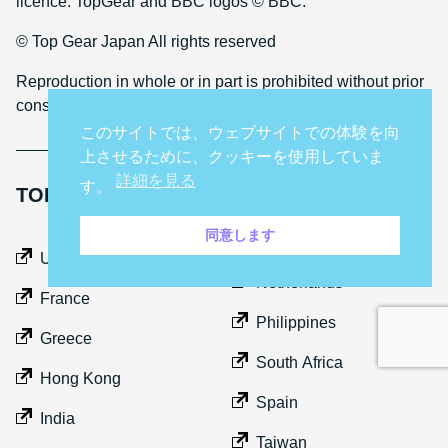
licence. TopGear and BBC logos © BBC.
© Top Gear Japan All rights reserved
Reproduction in whole or in part is prohibited without prior
consent
このサイトでは、ウェブサイトでの体験を向
上させるために、クッキーを使用していま
詳細を見る
す。
TOP GEAR INTERNATIONAL SITES
同意します
Middle East
UK
Netherlands
France
Philippines
Greece
South Africa
Hong Kong
Spain
India
Taiwan