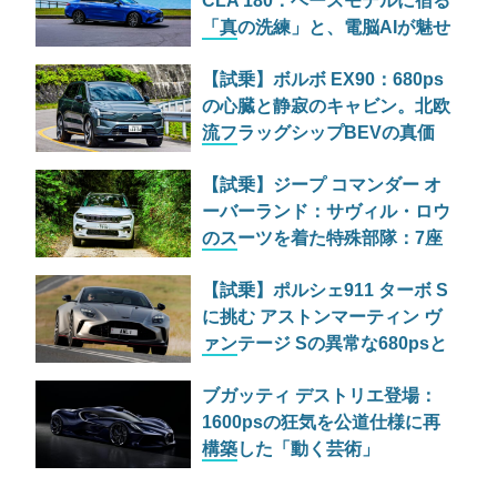
CLA 180：ベースモデルに宿る
「真の洗練」と、電脳AIが魅せ
る未来の光と影
【試乗】ボルボ EX90：680ps
の心臓と静寂のキャビン。北欧
流フラッグシップBEVの真価
を問う
【試乗】ジープ コマンダー オ
ーバーランド：サヴィル・ロウ
のスーツを着た特殊部隊：7座
の野獣が林道で牙を剥く
【試乗】ポルシェ911 ターボ S
に挑む アストンマーティン ヴ
ァンテージ Sの異常な680psと
古典的RWDの狂気
ブガッティ デストリエ登場：
1600psの狂気を公道仕様に再
構築した「動く芸術」