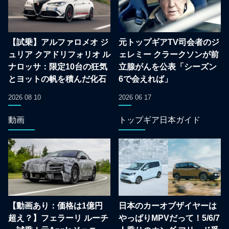
【試乗】アルファロメオ ジ
元トップギアTV司会者のジ
ュリア クアドリフォリオ ル
ェレミー クラークソンが前
ナロッサ：限定10台の狂気
立腺がんを公表「シーズン
とヨットの帆を積んだ化石
6で会えれば」
2026 08 10
2026 06 17
動画
トップギア日本ガイド
【動画あり：価格は1億円
日本のカーオブザイヤーは
超え？】フェラーリ ルーチ
やっぱりMPVだって！5/6/7