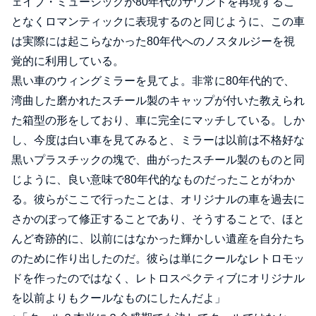
ェイブ・ミュージックが80年代のサウンドを再現するこ
となくロマンティックに表現するのと同じように、この車
は実際には起こらなかった80年代へのノスタルジーを視
覚的に利用している。
黒い車のウィングミラーを見てよ。非常に80年代的で、
湾曲した磨かれたスチール製のキャップが付いた教えられ
た箱型の形をしており、車に完全にマッチしている。しか
し、今度は白い車を見てみると、ミラーは以前は不格好な
黒いプラスチックの塊で、曲がったスチール製のものと同
じように、良い意味で80年代的なものだったことがわか
る。彼らがここで行ったことは、オリジナルの車を過去に
さかのぼって修正することであり、そうすることで、ほと
んど奇跡的に、以前にはなかった輝かしい遺産を自分たち
のために作り出したのだ。彼らは単にクールなレトロモッ
ドを作ったのではなく、レトロスペクティブにオリジナル
を以前よりもクールなものにしたんだよ」