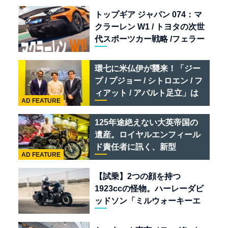
トップギア ジャパン 074：マ
クラーレン W1 / トヨタの次世
代スポーツカー戦略 /フェラー
リ 849 テスタロッサ /テメラ
リオ /ベントレー スーパース
環七に米仏伊が襲来！「ジー
ポーツ
プ / プジョー / シトロエン / フ
ィアット / アバルト足立」は
AD FEATURE
クルマのセレクトショップで
ある
125年途絶えない大英帝国の
遺産。ロイヤルエンフィール
ド責任者に訊く、新型
AD FEATURE
「BULLET 650」と“時間の
質”を愛する理由
【試乗】2つの顔を持つ
1923ccの怪物。ハーレーダビ
ッドソン「ミルウォーキーエ
イト117」の深淵を覗く