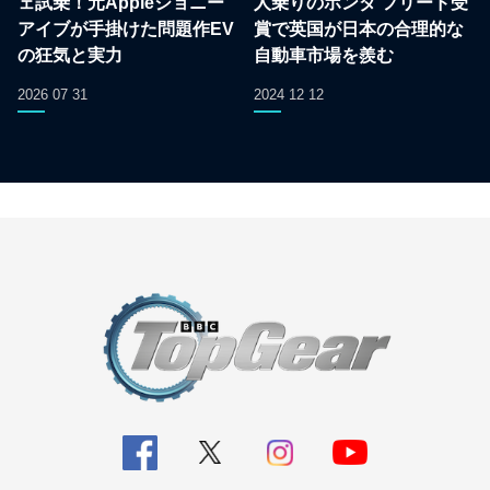
ェ試乗！元Appleジョニー
人乗りのホンダ フリード受
アイブが手掛けた問題作EV
賞で英国が日本の合理的な
の狂気と実力
自動車市場を羨む
2026 07 31
2024 12 12