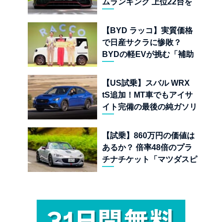
ムランキング 上位22台を
一挙公開
【BYD ラッコ】実質価格
で日産サクラに惨敗？
BYDの軽EVが挑む「補助
金ドーピング」の異常な世
界
【US試乗】スバル WRX
tS追加！MT車でもアイサ
イト完備の最後の純ガソリ
ンAWDスポーツセダン
【試乗】860万円の価値は
あるか？ 倍率48倍のプラ
チナチケット「マツダスピ
リットレーシング ロードス
ター 12R」が魅せる究極の
人馬一体