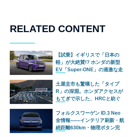
RELATED CONTENT
【試乗】イギリスで「日本の
軽」が大絶賛!? ホンダの新型
EV「Super-ONE」の過激な走
りっぷり
土屋圭市も驚嘆した「タイプ
R」の深淵。ホンダアクセスが
もてぎで示した、HRCと紡ぐ
空力の未来
フォルクスワーゲン ID.3 Neo
全情報——インテリア刷新・航
続距離630km・物理ボタン完
全復活で「本物のVW」が帰っ