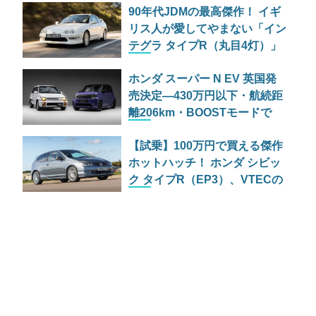
90年代JDMの最高傑作！ イギ
てきた
リス人が愛してやまない「イン
テグラ タイプR（丸目4灯）」
の伝説を振り返る
ホンダ スーパー N EV 英国発
売決定—430万円以下・航続距
離206km・BOOSTモードで
95PSの小さな刺客
【試乗】100万円で買える傑作
ホットハッチ！ ホンダ シビッ
ク タイプR（EP3）、VTECの
魅力を再評価