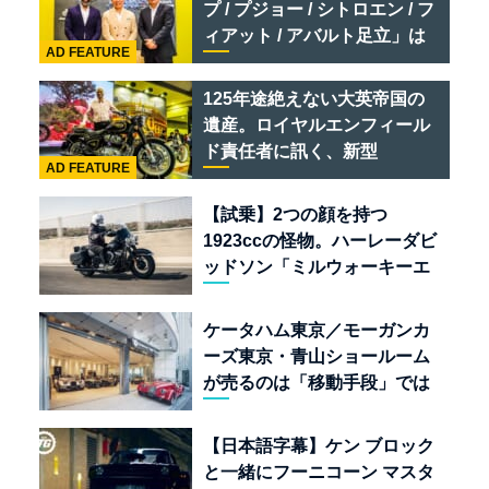
プ / プジョー / シトロエン / フ
ィアット / アバルト足立」は
AD FEATURE
クルマのセレクトショップで
ある
125年途絶えない大英帝国の
遺産。ロイヤルエンフィール
ド責任者に訊く、新型
AD FEATURE
「BULLET 650」と“時間の
質”を愛する理由
【試乗】2つの顔を持つ
1923ccの怪物。ハーレーダビ
ッドソン「ミルウォーキーエ
イト117」の深淵を覗く
ケータハム東京／モーガンカ
ーズ東京・青山ショールーム
が売るのは「移動手段」では
なく「人生」だ
【日本語字幕】ケン ブロック
と一緒にフーニコーン マスタ