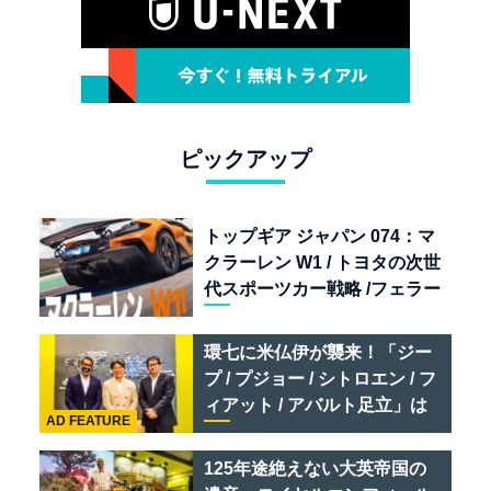
ピックアップ
トップギア ジャパン 074：マ
クラーレン W1 / トヨタの次世
代スポーツカー戦略 /フェラー
リ 849 テスタロッサ /テメラ
リオ /ベントレー スーパース
環七に米仏伊が襲来！「ジー
ポーツ
プ / プジョー / シトロエン / フ
ィアット / アバルト足立」は
AD FEATURE
クルマのセレクトショップで
ある
125年途絶えない大英帝国の