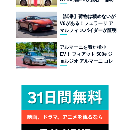
金ドーピング」の異常な世
界
【試乗】荷物は積めないが
V8がある！フェラーリ ア
マルフィ スパイダーが証明
する純内燃機関オープンカ
ーの至福
アルマーニを着た極小
EV！ フィアット 500e ジ
ョルジオ アルマーニ コレ
クターズ エディション試乗