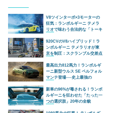
V8ツインターボ×3モーターの
狂気：ランボルギーニ テメラ
リオで味わう合法的な「トーキ
ョードリフト」
920CVのV8ハイブリッド！ラ
ンボルギーニ テメラリオが東
京を制圧：スクランブル交差点
でスマホの嵐
最高出力812馬力！ランボルギ
ーニ新型ウルス SE ペルフォル
マンテ登場──史上最強の
PHEVスーパーSUVは何が変わ
新車の96%が毒される！ランボ
った？
ルギーニを狂わせた「たった一
つの選択肢」20年の全貌