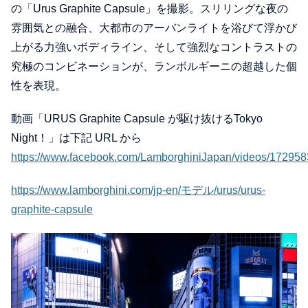
の「Urus Graphite Capsule」を撮影。スリリングな夜の
雰囲気との融合、大都市のアーバンライトを浴びて浮かび
上がる力強いボディライン、そして強烈なコントラストの
究極のコンビネーションが、ランボルギーニの超越した個
性を表現。
動画「URUS Graphite Capsule が駆け抜けるTokyo
Night！」は下記 URL から
https://www.facebook.com/LamborghiniJapan/videos/17295
https://www.lamborghini.com/jp-en/モデル/urus/urus-
graphite-capsule