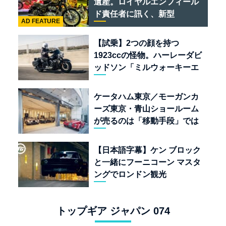
遺産。ロイヤルエンフィール
ド責任者に訊く、新型
AD FEATURE
「BULLET 650」と“時間の
質”を愛する理由
【試乗】2つの顔を持つ
1923ccの怪物。ハーレーダビ
ッドソン「ミルウォーキーエ
イト117」の深淵を覗く
ケータハム東京／モーガンカ
ーズ東京・青山ショールーム
が売るのは「移動手段」では
なく「人生」だ
【日本語字幕】ケン ブロック
と一緒にフーニコーン マスタ
ングでロンドン観光
トップギア ジャパン 074