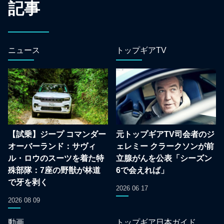
記事
ニュース
トップギアTV
【試乗】ジープ コマンダー
元トップギアTV司会者のジ
オーバーランド：サヴィ
ェレミー クラークソンが前
ル・ロウのスーツを着た特
立腺がんを公表「シーズン
殊部隊：7座の野獣が林道
6で会えれば」
で牙を剥く
2026 06 17
2026 08 09
動画
トップギア日本ガイド