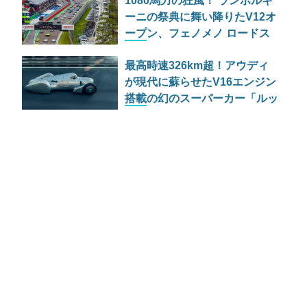
1080馬力の狂風！ ランボルギ
ーニの祭典に舞い降りたV12オ
ープン、フェノメノ ロードス
ター
最高時速326km超！アウディ
が現代に蘇らせたV16エンジン
搭載の幻のスーパーカー「ルッ
カ」の正体