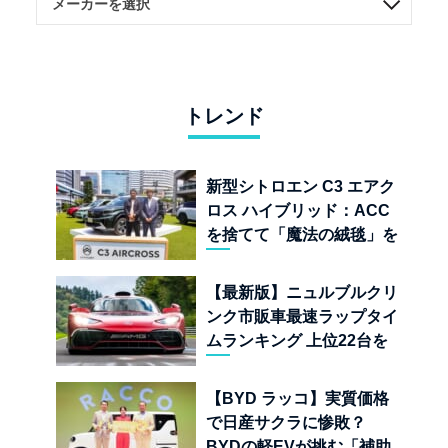
トレンド
新型シトロエン C3 エアク
ロス ハイブリッド：ACC
を捨てて「魔法の絨毯」を
手に入れたフランスの異端
児
【最新版】ニュルブルクリ
ンク市販車最速ラップタイ
ムランキング 上位22台を
一挙公開
【BYD ラッコ】実質価格
で日産サクラに惨敗？
BYDの軽EVが挑む「補助