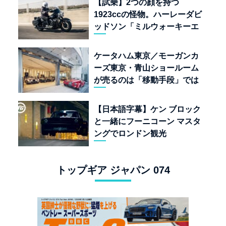
【試乗】2つの顔を持つ
1923ccの怪物。ハーレーダビ
ッドソン「ミルウォーキーエ
イト117」の深淵を覗く
ケータハム東京／モーガンカ
ーズ東京・青山ショールーム
が売るのは「移動手段」では
なく「人生」だ
【日本語字幕】ケン ブロック
と一緒にフーニコーン マスタ
ングでロンドン観光
トップギア ジャパン 074