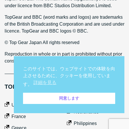
under licence from BBC Studios Distribution Limited.
TopGear and BBC (word marks and logos) are trademarks
of the British Broadcasting Corporation and are used under
licence. TopGear and BBC logos © BBC.
© Top Gear Japan All rights reserved
Reproduction in whole or in part is prohibited without prior
consent
このサイトでは、ウェブサイトでの体験を向
上させるために、クッキーを使用していま
詳細を見る
す。
TOP GEAR INTERNATIONAL SITES
同意します
Middle East
UK
Netherlands
France
Philippines
Greece