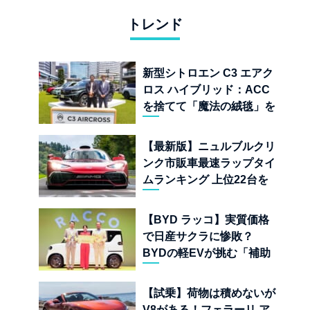
トレンド
新型シトロエン C3 エアク
ロス ハイブリッド：ACC
を捨てて「魔法の絨毯」を
手に入れたフランスの異端
児
【最新版】ニュルブルクリ
ンク市販車最速ラップタイ
ムランキング 上位22台を
一挙公開
【BYD ラッコ】実質価格
で日産サクラに惨敗？
BYDの軽EVが挑む「補助
金ドーピング」の異常な世
界
【試乗】荷物は積めないが
V8がある！フェラーリ ア