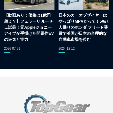
【動画あり：価格は1億円
日本のカーオブザイヤーは
超え？】フェラーリ ルーチ
やっぱりMPVだって！5/6/7
ェ試乗！元Appleジョニー
人乗りのホンダ フリード受
アイブが手掛けた問題作EV
賞で英国が日本の合理的な
の狂気と実力
自動車市場を羨む
2026 07 31
2024 12 12