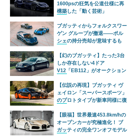
1600psの狂気を公道仕様に再
構築した「動く芸術」
ブガッティからフォルクスワー
ゲン グループが撤退——ポル
シェの持分売却が意味するも
の、93%営業利益減の苦境とコ
【幻のブガッティ】たった3台
ア ビジネス回帰の全貌
しか存在しない4ドア
V12「EB112」がオークション
に登場！ 予想落札額は3.7億円
【伝説の再現】ブガッティ ヴ
ェイロン「スーパースポーツ」
のプロトタイプが新車同様に復
活！記録更新の歴史を刻む一台
【眼福】世界最速453.8km/hの
オープンカーが究極進化！ ブ
ガッティの完全ワンオフモデル
「ミストラル ラ ペルル ラー