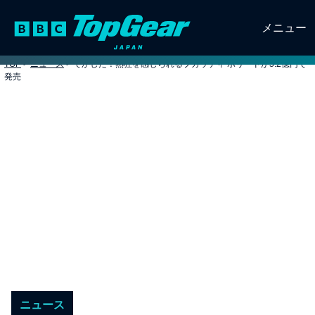
メニュー
TOP
>
ニュース
>
でかした！熱狂を感じられるブガッティ ボリードが5.2億円で
発売
ニュース