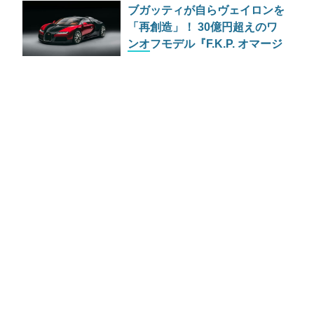
ブガッティが自らヴェイロンを
ル」公開
「再創造」！ 30億円超えのワ
ンオフモデル『F.K.P. オマージ
ュ』発表