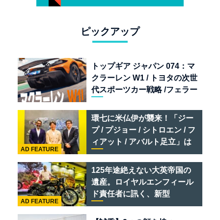
ピックアップ
トップギア ジャパン 074：マ
クラーレン W1 / トヨタの次世
代スポーツカー戦略 /フェラー
リ 849 テスタロッサ /テメラ
リオ /ベントレー スーパース
環七に米仏伊が襲来！「ジー
ポーツ
プ / プジョー / シトロエン / フ
ィアット / アバルト足立」は
AD FEATURE
クルマのセレクトショップで
ある
125年途絶えない大英帝国の
遺産。ロイヤルエンフィール
ド責任者に訊く、新型
AD FEATURE
「BULLET 650」と“時間の
質”を愛する理由