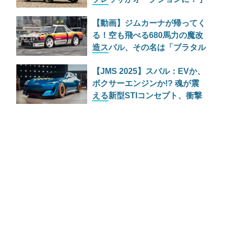
想価格は400万円台
【動画】ジムカーナが帰ってく
る！空も飛べる680馬力の魔改
造スバル、その名は「ブラタル
ー」
【JMS 2025】スバル：EVか、
ボクサーエンジンか!? 魂が震
える新型STIコンセプト、衝撃
の2台同時公開