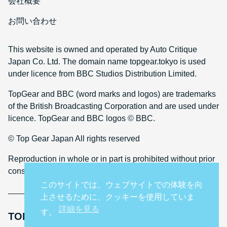
会社概要
お問い合わせ
This website is owned and operated by Auto Critique
Japan Co. Ltd. The domain name topgear.tokyo is used
under licence from BBC Studios Distribution Limited.
TopGear and BBC (word marks and logos) are trademarks
of the British Broadcasting Corporation and are used under
licence. TopGear and BBC logos © BBC.
© Top Gear Japan All rights reserved
Reproduction in whole or in part is prohibited without prior
consent
このサイトでは、ウェブサイトでの体験を向
上させるために、クッキーを使用していま
詳細を見る
す。
TOP GEAR INTERNATIONAL SITES