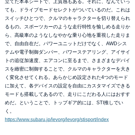
立てた本革シートで、上質感もある。それに、なんていっ
ても、ドライブモードセレクトがついているのだ。これは
スイッチひとつで、クルマのキャラクターを切り替えられ
るもの。スポーツカーのような走行特性を愉しめる走りか
ら、高級車のようなしなやかな乗り心地を重視した走りま
で、自由自在だ。パワーユニットだけでなく、AWDシス
テムや電子制御ダンパー、パワーステアリング、アイサイ
トの追従加速度、エアコンに至るまで、さまざまなデバイ
スを緻密に制御することで、クルマのキャラクターを大き
く変化させてくれる。あらかじめ設定された4つのモード
に加えて、各デバイスの設定を自由にカスタマイズできる
モードも搭載してあるので、走りにこだわる人にはおすす
めだ。ということで、トップギア的には、STI推しでい
く。
https://www.subaru.jp/levorg/levorg/stisport/index