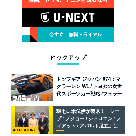
ピックアップ
トップギア ジャパン 074：マ
クラーレン W1 / トヨタの次世
代スポーツカー戦略 /フェラー
リ 849 テスタロッサ /テメラ
リオ /ベントレー スーパース
環七に米仏伊が襲来！「ジー
ポーツ
プ / プジョー / シトロエン / フ
ィアット / アバルト足立」は
AD FEATURE
クルマのセレクトショップで