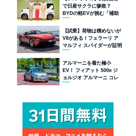
で日産サクラに惨敗？
BYDの軽EVが挑む「補助
金ドーピング」の異常な世
界
【試乗】荷物は積めないが
V8がある！フェラーリ ア
マルフィ スパイダーが証明
する純内燃機関オープンカ
ーの至福
アルマーニを着た極小
EV！ フィアット 500e ジ
ョルジオ アルマーニ コレ
クターズ エディション試乗