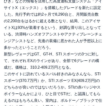
びき」などの情報を活用した高度運転支援システム「アイ
サイトX（エックス）」を搭載したグレードを新たに設定
した。先行予約では約2ヶ月で8,290台と、月間販売台数
の2,200台をはるかに超える数となり、結局、このアイサ
イトXは93%が装着するという、好調な滑り出しとなって
いる。渋滞時ハンズオフアシストやアクティブレーンチェ
ンジアシストなど、先進の装備に惹かれた人が予想以上に
多かったということだろう。
新型レヴォーグはGT、GT-H、STI スポーツの3つに対し
て、それぞれ EXのラインがあり、全部で6グレードの構
成だ。価格は、310.2-409.2万円となる。
このサイトに訪れているスバル好きのみなさんなら、STI
スポーツ(370.7万円）か、STI スポーツ EX(409.2万円)の
どちらかが良いのではないだろうか。STIの赤バッジやス
ポイラーなんかにより、ひと目でSTIだ、と認識してもら
えるのはもちろん良い。室内は、ボルドー／ブラックで仕