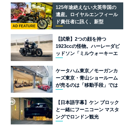
ある
125年途絶えない大英帝国の
遺産。ロイヤルエンフィール
ド責任者に訊く、新型
AD FEATURE
「BULLET 650」と“時間の
質”を愛する理由
【試乗】2つの顔を持つ
1923ccの怪物。ハーレーダビ
ッドソン「ミルウォーキーエ
イト117」の深淵を覗く
ケータハム東京／モーガンカ
ーズ東京・青山ショールーム
が売るのは「移動手段」では
なく「人生」だ
【日本語字幕】ケン ブロック
と一緒にフーニコーン マスタ
ングでロンドン観光