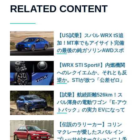
RELATED CONTENT
【US試乗】スバル WRX tS追
加！MT車でもアイサイト完備
の最後の純ガソリンAWDスポ
ーツセダン
【WRX STI Sport#】内燃機関
へのレクイエムか、それとも反
逆か。STIが放つ「公差ゼロ」
の狂気と現行WRX初の6速MT
【試乗】航続距離526km！ス
バル渾身の電動ワゴン「E-アウ
トバック」の実力 EVになって
も消えない「スバルらしさ」を
【伝説のラリーカー】コリン
徹底検証
マクレーが愛したスバル イン
プレッサがオークションに！予