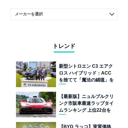
トレンド
新型シトロエン C3 エアク
ロス ハイブリッド：ACC
を捨てて「魔法の絨毯」を
手に入れたフランスの異端
児
【最新版】ニュルブルクリ
ンク市販車最速ラップタイ
ムランキング 上位22台を
一挙公開
【BYD ラッコ】実質価格