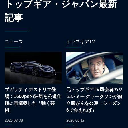
トップギア・ジャパン最新
記事
ニュース
トップギアTV
ブガッティ デストリエ登
元トップギアTV司会者のジ
場：1600psの狂気を公道仕
ェレミー クラークソンが前
様に再構築した「動く芸
立腺がんを公表「シーズン
術」
6で会えれば」
2026 08 08
2026 06 17