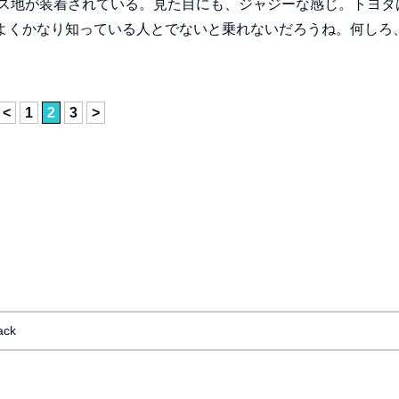
ス地が装着されている。見た目にも、ジャジーな感じ。トヨタ
をよくかなり知っている人とでないと乗れないだろうね。何しろ、
<
1
2
3
>
ack