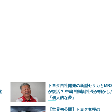
トヨタ自社開発の新型セリカとMR
化
が復活？ 中嶋 裕樹副社長が明かし
「個人的な夢」
な
【世界初公開】トヨタ究極の