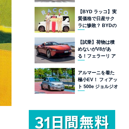
ムランキング 上位
22台を一挙公開
【BYD ラッコ】実
質価格で日産サク
ラに惨敗？ BYDの
軽EVが挑む「補助
金ドーピング」の
【試乗】荷物は積
異常な世界
めないがV8があ
る！フェラーリ ア
マルフィ スパイダ
ーが証明する純内
アルマーニを着た
燃機関オープンカ
極小EV！ フィアッ
ーの至福
ト 500e ジョルジオ
アルマーニ コレク
ターズ エディショ
ン試乗