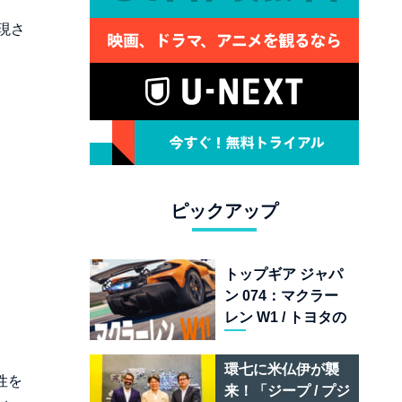
現さ
ピックアップ
トップギア ジャパ
ン 074：マクラー
レン W1 / トヨタの
次世代スポーツカ
ー戦略 /フェラーリ
環七に米仏伊が襲
性を
849 テスタロッサ /
来！「ジープ / プジ