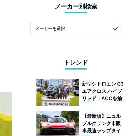
メーカー別検索
トレンド
新型シトロエン C3
エアクロス ハイブ
リッド：ACCを捨
てて「魔法の絨
毯」を手に入れた
【最新版】ニュル
フランスの異端児
ブルクリンク市販
車最速ラップタイ