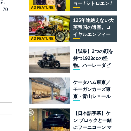
テメラリオ /ベント
は、
ョー / シトロエン /
レー スーパースポ
AD FEATURE
70
フィアット / アバル
ーツ
ト足立」はクルマ
125年途絶えない大
のセレクトショッ
英帝国の遺産。ロ
プである
イヤルエンフィー
AD FEATURE
ルド責任者に訊
く、新型
【試乗】2つの顔を
「BULLET 650」
持つ1923ccの怪
と“時間の質”を愛
物。ハーレーダビ
する理由
ッドソン「ミルウ
ォーキーエイト
ケータハム東京／
117」の深淵を覗く
モーガンカーズ東
京・青山ショール
ームが売るのは
「移動手段」では
【日本語字幕】ケ
なく「人生」だ
ン ブロックと一緒
にフーニコーン マ