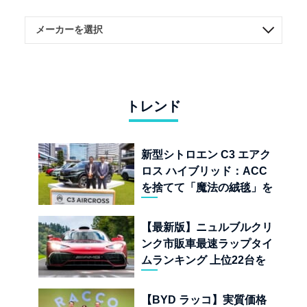
トレンド
新型シトロエン C3 エアク
ロス ハイブリッド：ACC
を捨てて「魔法の絨毯」を
手に入れたフランスの異端
児
【最新版】ニュルブルクリ
ンク市販車最速ラップタイ
ムランキング 上位22台を
一挙公開
【BYD ラッコ】実質価格