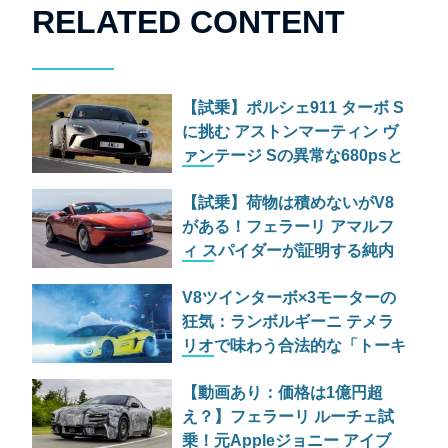
RELATED CONTENT
【試乗】ポルシェ911 ターボ S
に挑む アストンマーティン ヴ
ァンテージ Sの異常な680psと
古典的RWDの狂気
【試乗】荷物は積めないがV8
がある！フェラーリ アマルフ
ィ スパイダーが証明する純内
燃機関オープンカーの至福
V8ツインターボ×3モーターの
狂気：ランボルギーニ テメラ
リオで味わう合法的な「トーキ
ョードリフト」
【動画あり：価格は1億円超
え？】フェラーリ ルーチェ試
乗！元Appleジョニー アイブ