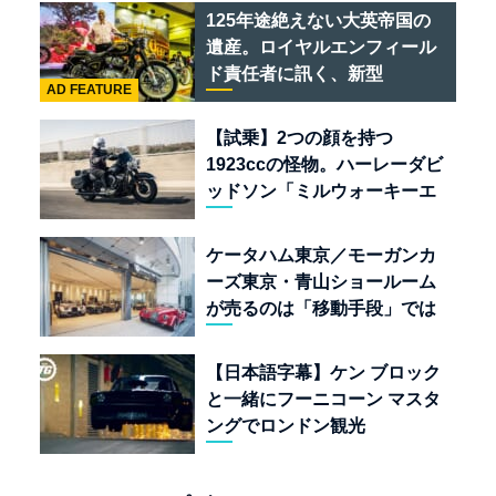
ある
125年途絶えない大英帝国の
遺産。ロイヤルエンフィール
ド責任者に訊く、新型
AD FEATURE
「BULLET 650」と“時間の
質”を愛する理由
【試乗】2つの顔を持つ
1923ccの怪物。ハーレーダビ
ッドソン「ミルウォーキーエ
イト117」の深淵を覗く
ケータハム東京／モーガンカ
ーズ東京・青山ショールーム
が売るのは「移動手段」では
なく「人生」だ
【日本語字幕】ケン ブロック
と一緒にフーニコーン マスタ
ングでロンドン観光