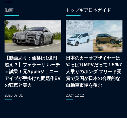
動画
トップギア日本ガイド
【動画あり：価格は1億円
日本のカーオブザイヤーは
超え？】フェラーリ ルーチ
やっぱりMPVだって！5/6/7
ェ試乗！元Appleジョニー
人乗りのホンダ フリード受
アイブが手掛けた問題作EV
賞で英国が日本の合理的な
の狂気と実力
自動車市場を羨む
2026 07 31
2024 12 12