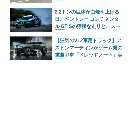
が手掛けた問題作EVの狂気と
2.2トンの巨体が白煙を上げる
実力
日。ベントレー コンチネンタ
ル GT Sの獰猛な走りと、スー
パースポーツの爆煙ドリフト
【狂気のV12軍用トラック】ア
ストンマーティンがゲーム発の
重装甲車「ドレッドノート」実
車モデルを公開