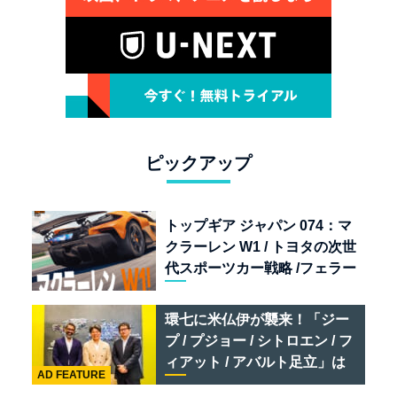
ピックアップ
トップギア ジャパン 074：マ
クラーレン W1 / トヨタの次世
代スポーツカー戦略 /フェラー
リ 849 テスタロッサ /テメラ
リオ /ベントレー スーパース
環七に米仏伊が襲来！「ジー
ポーツ
プ / プジョー / シトロエン / フ
ィアット / アバルト足立」は
AD FEATURE
クルマのセレクトショップで