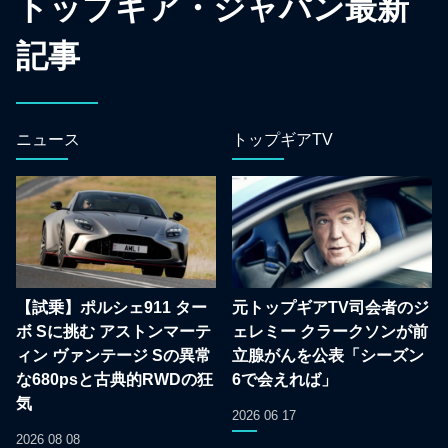
トップギア・ジャパン最新
記事
ニュース
トップギアTV
【試乗】ポルシェ911 ター
元トップギアTV司会者のジ
ボ Sに挑む アストンマーテ
ェレミー クラークソンが前
ィン ヴァンテージ Sの異常
立腺がんを公表「シーズン
な680psと古典的RWDの狂
6で会えれば」
気
2026 06 17
2026 08 08