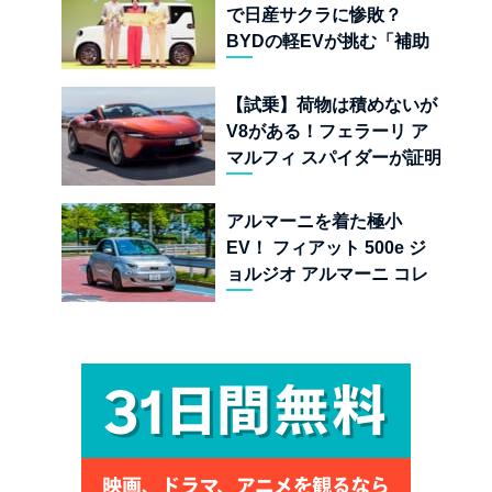
で日産サクラに惨敗？
BYDの軽EVが挑む「補助
金ドーピング」の異常な世
界
【試乗】荷物は積めないが
V8がある！フェラーリ ア
マルフィ スパイダーが証明
する純内燃機関オープンカ
ーの至福
アルマーニを着た極小
EV！ フィアット 500e ジ
ョルジオ アルマーニ コレ
クターズ エディション試乗