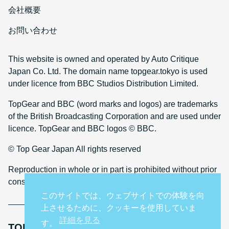
会社概要
お問い合わせ
This website is owned and operated by Auto Critique
Japan Co. Ltd. The domain name topgear.tokyo is used
under licence from BBC Studios Distribution Limited.
TopGear and BBC (word marks and logos) are trademarks
of the British Broadcasting Corporation and are used under
licence. TopGear and BBC logos © BBC.
© Top Gear Japan All rights reserved
Reproduction in whole or in part is prohibited without prior
consent
このサイトでは、ウェブサイトでの体験を向
上させるために、クッキーを使用していま
詳細を見る
す。
TOP GEAR INTERNATIONAL SITES