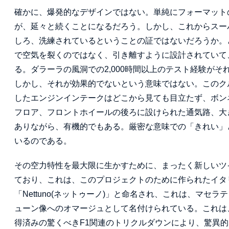
確かに、爆発的なデザインではない。単純にフォーマット
が、延々と続くことになるだろう。しかし、これからスー
しろ、洗練されているということの証ではないだろうか。
で空気を裂くのではなく、引き離すように設計されていて
る。ダラーラの風洞での2,000時間以上のテスト経験がそ
しかし、それが効果的でないという意味ではない。このク
したエンジンインテークはどこから見ても目立たず、ボン
フロア、フロントホイールの後ろに設けられた通気路、大
ありながら、有機的でもある。厳密な意味での「きれい」
いるのである。
その空力特性を最大限に生かすために、まったく新しいツイ
ており、これは、このプロジェクトのために作られたイタ
「Nettuno(ネットゥーノ)」と命名され、これは、マセ
ューン像へのオマージュとして名付けられている。これは
得済みの驚くべきF1関連のトリクルダウンにより、驚異