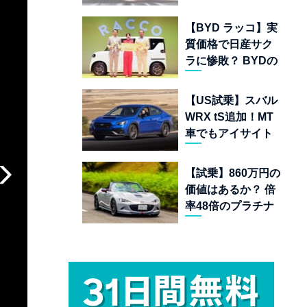
ムランキング 上位
22台を一挙公開
【BYD ラッコ】実
質価格で日産サク
ラに惨敗？ BYDの
軽EVが挑む「補助
金ドーピング」の
【US試乗】スバル
異常な世界
WRX tS追加！MT
車でもアイサイト
完備の最後の純ガ
ソリンAWDスポー
【試乗】860万円の
ツセダン
価値はあるか？ 倍
率48倍のプラチナ
チケット「マツダ
スピリットレーシ
ング ロードスター
12R」が魅せる究
極の人馬一体