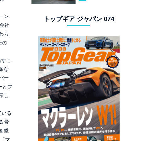
スタングでロンド
ン観光
ーン
トップギア ジャパン 074
会社
わら
たの
出すこ
派な
パー
ーとフ
示し
ている
る骨
衝撃
。「マ