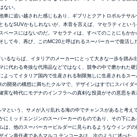
はない。
他車に追い越された感じもあり、ギブリとクアトロポルテサル
ともなSUVかもしれないが、本音を言えば、マセラティという
のスペースにはないのだ。マセラティは、すべてのことにもかか
そして今、再び、このMC20と呼ばれるスーパーカーで復活し
しているならば、イタリアのメーカーにとって大きな一歩を踏み
マに代わる奇抜な代用品などではなく、競争の中で磨かれた硬
によってイタリア国内で生産される制限無しに生産されるスー
将来の開発の構想に満ちたクルマで、デザインはすでにスパイダ
確実な時代にモデナのインフラへの真剣な投資がその意思を表
ルマという、サメが入り乱れる海の中でチャンスがあると考え
かにミッドエンジンのスーパーカーのものであり、その下にあ
ムは、他のスーパーカービルダーに見られるようなウィングの
ザイン責任者であるマルコ テンコーネは、次のように述べた