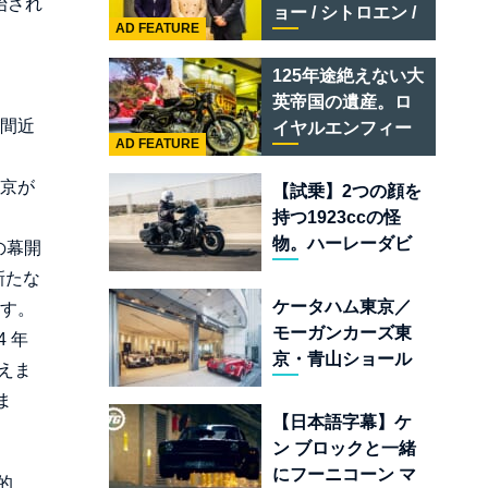
テメラリオ /ベント
始され
ョー / シトロエン /
レー スーパースポ
AD FEATURE
フィアット / アバル
ーツ
ト足立」はクルマ
125年途絶えない大
のセレクトショッ
英帝国の遺産。ロ
プである
を間近
イヤルエンフィー
AD FEATURE
ルド責任者に訊
く、新型
東京が
【試乗】2つの顔を
「BULLET 650」
持つ1923ccの怪
と“時間の質”を愛
物。ハーレーダビ
の幕開
する理由
ッドソン「ミルウ
新たな
ォーキーエイト
ケータハム東京／
ます。
117」の深淵を覗く
モーガンカーズ東
 年
京・青山ショール
言えま
ームが売るのは
ま
「移動手段」では
【日本語字幕】ケ
なく「人生」だ
ン ブロックと一緒
にフーニコーン マ
的