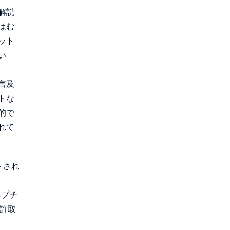
解説
はむ
ット
い
言及
トな
的で
れて
トされ
ネプチ
許取