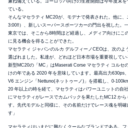
兼ね備えている。ヨーロッパ向けの生産開始は今年度末を予定
ている。
そんなマセラティ MC20が、モデナで発表された。他に
3:00!!）、新しいスーパースポーツカーの門出を祝した
東京では、そこから8時間ほど経過し、メディア向けにこの
に見る機会を得ることができた。
マセラティ ジャパンのルカ デルフィーノCEOは、次の
選ばれました。私達が、どれほど日本市場を重要視してい
新型MC20の「MC」はMaserati Corse マセラテ
けの年である 2020 年を意味しています。最高出力630p
V6 エンジン「Nettuno(ネットゥーノ)」を搭載し、0-100
20 年以上の時を経て、マセラティはパワーユニットの自社
にマセラティがレースでカムバックを果たしたMC12 からも
す。先代モデルと同様に、その名前だけでレース魂を明確に
す」
マセラティはいまだに難なくクールなブランドである。フ