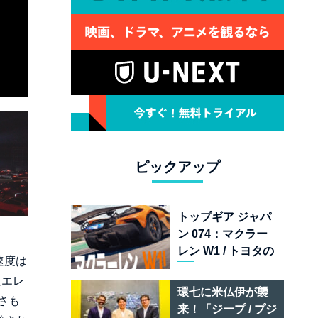
ピックアップ
トップギア ジャパ
ン 074：マクラー
レン W1 / トヨタの
速度は
次世代スポーツカ
たエレ
ー戦略 /フェラーリ
環七に米仏伊が襲
さも
849 テスタロッサ /
来！「ジープ / プジ