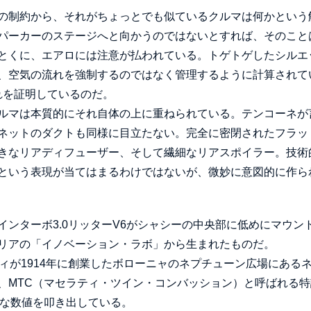
の制約から、それがちょっとでも似ているクルマは何かという
パーカーのステージへと向かうのではないとすれば、そのこと
とくに、エアロには注意が払われている。トゲトゲしたシルエ
、空気の流れを強制するのではなく管理するように計算されて
れを証明しているのだ。
ルマは本質的にそれ自体の上に重ねられている。テンコーネが
ネットのダクトも同様に目立たない。完全に密閉されたフラッ
きなリアディフューザー、そして繊細なリアスポイラー。技術
という表現が当てはまるわけではないが、微妙に意図的に作ら
ンターボ3.0リッターV6がシャシーの中央部に低めにマウン
リアの「イノベーション・ラボ」から生まれたものだ。
ラティが1914年に創業したボローニャのネプチューン広場にある
、MTC（マセラティ・ツイン・コンバッション）と呼ばれる特
的な数値を叩き出している。