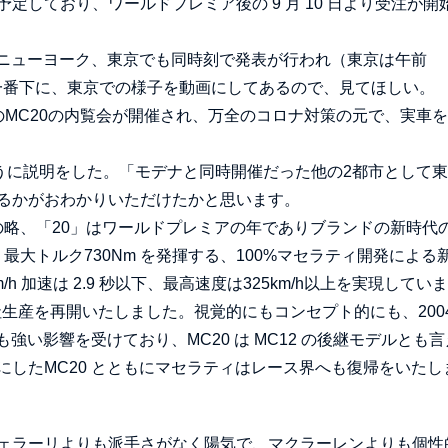
しており、ワールドプレミア後の 9 月 10 日より受注が開
、ニューヨーク、東京でも同時刻で発表が行われ（東京は午前
。一番下に、東京での様子を動画にしてあるので、見てほしい。
MC20の内覧会が開催され、万全のコロナ対策の元で、実車
ように説明をした。「モデナと同時開催だった他の2都市として
るかがおわかりいただけたかと思います。
ィ コルセの略、「20」はワールドプレミアの年でありブランドの新時代
s、最大トルク730Nm を発揮する、100%マセラティ開発による
km/h 加速は 2.9 秒以下、最高速度は325km/h以上を実現してい
生産を再開いたしました。視覚的にもコンセプト的にも、2004
強い影響を受けており、MC20 は MC12 の後継モデルとも
したMC20 とともにマセラティはレース界へも復帰をいたし
ェラーリよりも派手さがなく陽気で、マクラーレンよりも個性