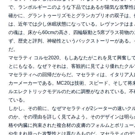
で、ランボルギーニのような下品ではあるが陽気な攻撃性
確かに、グラントゥーリズモとグランカブリオの双子は、
は、近年では少し休眠状態になっている。レヴァンテはま
の魂は、床から60cmの高さ、四輪駆動と5席プラス荷物
ず、歴史と評判、神秘性というバックストーリーがある。
だ。
マセラティ コルセ2020、もしあなたがこれを見て興奮
とにもなる。なぜ？それは、客観的に見てより優れたクル
マセラティへの回帰だからだ。マセラティは、イタリア人
カーメーカーである。MC20は技術、スピード、そして
ルエレクトリックモデルのために調整がなされている。不
ている。
しかし、その前に、なぜマセラティが2シーターの速いク
のか、その理由を詳しく見てみよう。そのデザインは明ら
格や内臓に拘束された複合材の皮膚のフォルムとボリュー
や生まれ持った攻撃性とは異なるものだ。マセラティのデ