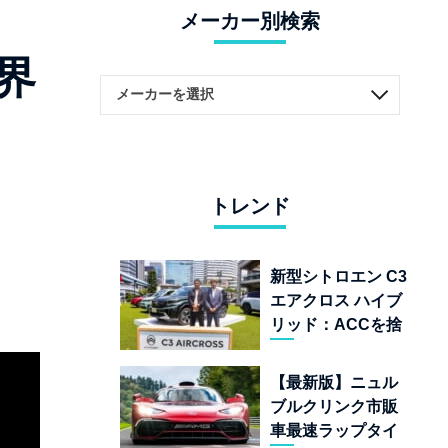
メーカー別検索
界
トレンド
新型シトロエン C3
エアクロス ハイブ
リッド：ACCを捨
てて「魔法の絨
毯」を手に入れた
【最新版】ニュル
フランスの異端児
ブルクリンク市販
車最速ラップタイ