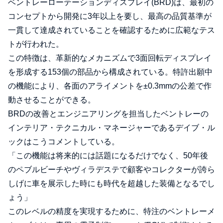
ベントレーローテーションディスプレイ(BRD)は、最初の
コンセプトから開発に3年以上を要し、最高の品質基準が
一貫して達成されていることを確認するために広範なテス
トが行われた。
この特徴は、革新的なメカニズムで3面回転ディスプレイ
を形成する153個の部品から構成されている。特許出願中
の機能により、各面のアライメントを±0.3mmの公差で作
動させることができる。
BRDの改善とエンジニアリングを担当したベントレーの
インテリア・テクニカル・マネージャーであるデイブ・ル
ックはこうコメントしている。
「この機能は将来的には話題になるだけでなく、50年後
のペブルビーチやヴィラデステで顧客やコレクターが誇ら
しげに車を展示した時にも時代を超越した装備となるでし
ょう」
このレベルの精度を実現するために、特注のベントレーメ