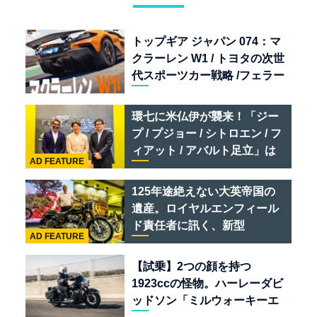
トップギア ジャパン 074：マ
クラーレン W1 / トヨタの次世
代スポーツカー戦略 /フェラー
リ 849 テスタロッサ /テメラ
リオ /ベントレー スーパース
環七に米仏伊が襲来！「ジー
ポーツ
プ / プジョー / シトロエン / フ
ィアット / アバルト足立」は
AD FEATURE
クルマのセレクトショップで
ある
125年途絶えない大英帝国の
遺産。ロイヤルエンフィール
ド責任者に訊く、新型
AD FEATURE
「BULLET 650」と“時間の
質”を愛する理由
【試乗】2つの顔を持つ
1923ccの怪物。ハーレーダビ
ッドソン「ミルウォーキーエ