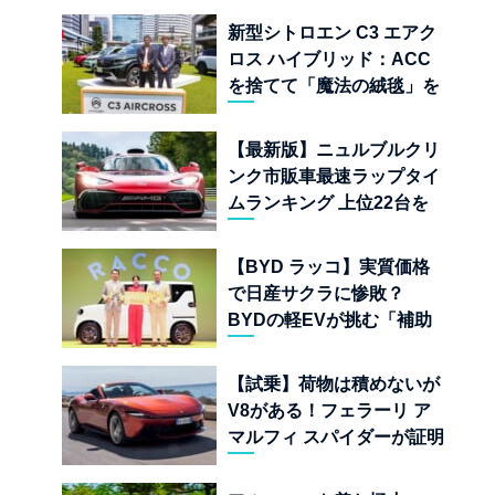
新型シトロエン C3 エアク
ロス ハイブリッド：ACC
を捨てて「魔法の絨毯」を
手に入れたフランスの異端
児
【最新版】ニュルブルクリ
ンク市販車最速ラップタイ
ムランキング 上位22台を
一挙公開
【BYD ラッコ】実質価格
で日産サクラに惨敗？
BYDの軽EVが挑む「補助
金ドーピング」の異常な世
界
【試乗】荷物は積めないが
V8がある！フェラーリ ア
マルフィ スパイダーが証明
する純内燃機関オープンカ
ーの至福