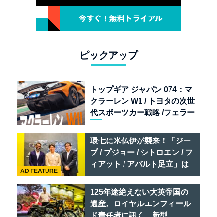
ピックアップ
トップギア ジャパン 074：マ
クラーレン W1 / トヨタの次世
代スポーツカー戦略 /フェラー
リ 849 テスタロッサ /テメラ
リオ /ベントレー スーパース
環七に米仏伊が襲来！「ジー
ポーツ
プ / プジョー / シトロエン / フ
ィアット / アバルト足立」は
AD FEATURE
クルマのセレクトショップで
ある
125年途絶えない大英帝国の
遺産。ロイヤルエンフィール
ド責任者に訊く、新型