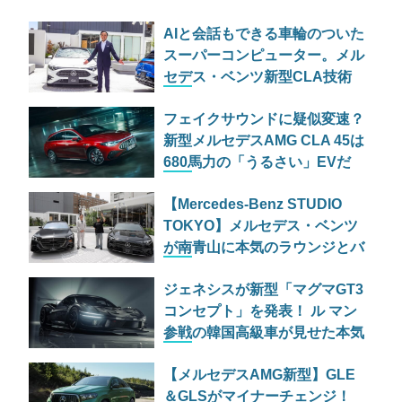
AIと会話もできる車輪のついた
スーパーコンピューター。メル
セデス・ベンツ新型CLA技術
説明会で明かされた
フェイクサウンドに疑似変速？
「MB.OS」と妥協なき安全哲
新型メルセデスAMG CLA 45は
学
680馬力の「うるさい」EVだ
【Mercedes-Benz STUDIO
TOKYO】メルセデス・ベンツ
が南青山に本気のラウンジとバ
ーを開設！限定ドーナツも登場
ジェネシスが新型「マグマGT3
コンセプト」を発表！ ル マン
参戦の韓国高級車が見せた本気
【メルセデスAMG新型】GLE
＆GLSがマイナーチェンジ！