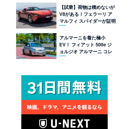
界
【試乗】荷物は積めないが
V8がある！フェラーリ ア
マルフィ スパイダーが証明
する純内燃機関オープンカ
ーの至福
アルマーニを着た極小
EV！ フィアット 500e ジ
ョルジオ アルマーニ コレ
クターズ エディション試乗