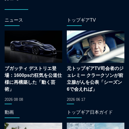
ニュース
トップギアTV
ブガッティ デストリエ登
元トップギアTV司会者のジ
場：1600psの狂気を公道仕
ェレミー クラークソンが前
様に再構築した「動く芸
立腺がんを公表「シーズン
術」
6で会えれば」
2026 08 08
2026 06 17
動画
トップギア日本ガイド