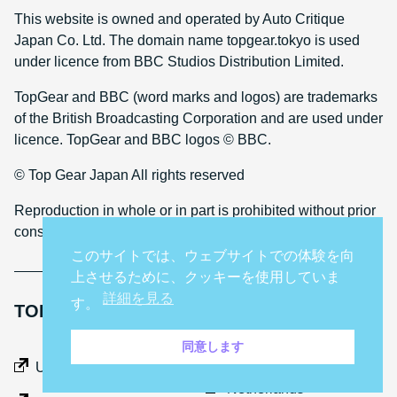
This website is owned and operated by Auto Critique
Japan Co. Ltd. The domain name topgear.tokyo is used
under licence from BBC Studios Distribution Limited.
TopGear and BBC (word marks and logos) are trademarks
of the British Broadcasting Corporation and are used under
licence. TopGear and BBC logos © BBC.
© Top Gear Japan All rights reserved
Reproduction in whole or in part is prohibited without prior
consent
このサイトでは、ウェブサイトでの体験を向
上させるために、クッキーを使用していま
詳細を見る
す。
TOP GEAR INTERNATIONAL SITES
同意します
Middle East
UK
Netherlands