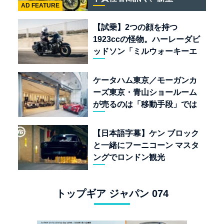
AD FEATURE
「BULLET 650」と“時間の
質”を愛する理由
【試乗】2つの顔を持つ
1923ccの怪物。ハーレーダビ
ッドソン「ミルウォーキーエ
イト117」の深淵を覗く
ケータハム東京／モーガンカ
ーズ東京・青山ショールーム
が売るのは「移動手段」では
なく「人生」だ
【日本語字幕】ケン ブロック
と一緒にフーニコーン マスタ
ングでロンドン観光
トップギア ジャパン 074