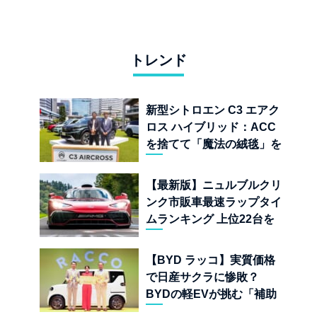
トレンド
新型シトロエン C3 エアク
ロス ハイブリッド：ACC
を捨てて「魔法の絨毯」を
手に入れたフランスの異端
児
【最新版】ニュルブルクリ
ンク市販車最速ラップタイ
ムランキング 上位22台を
一挙公開
【BYD ラッコ】実質価格
で日産サクラに惨敗？
BYDの軽EVが挑む「補助
金ドーピング」の異常な世