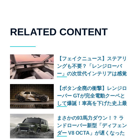
RELATED CONTENT
【フェイクニュース】ステアリ
ングも不要？「レンジローバ
ー」の次世代インテリアは感覚
だけで運転する究極のミニマリ
【ボタン全廃の衝撃】レンジロ
ズムへ
ーバー GTが完全電動クーペと
して爆誕！車高を下げた史上最
も「乗用車らしい」異端児
まさかの93馬力ダウン！？ ラ
ンドローバー新型「ディフェン
ダー V8 OCTA」が遅くなった