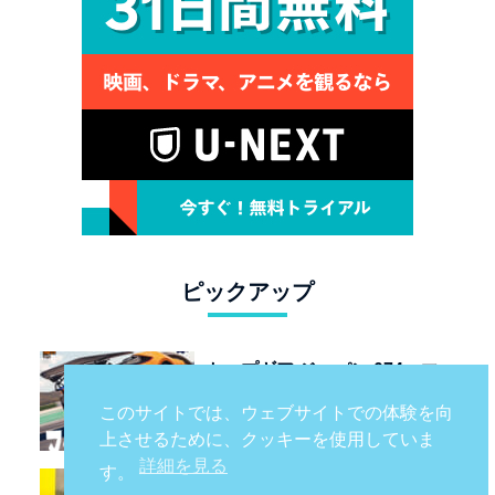
ピックアップ
トップギア ジャパン 074：マ
クラーレン W1 / トヨタの次世
このサイトでは、ウェブサイトでの体験を向
代スポーツカー戦略 /フェラー
上させるために、クッキーを使用していま
リ 849 テスタロッサ /テメラ
詳細を見る
す。
リオ /ベントレー スーパース
環七に米仏伊が襲来！「ジー