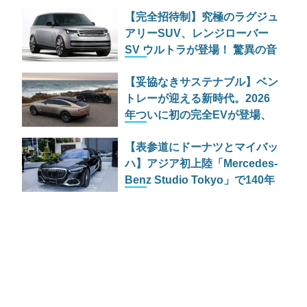
切実な理由
【完全招待制】究極のラグジュ
アリーSUV、レンジローバー
SV ウルトラが登場！ 驚異の音
響体験とは
【妥協なきサステナブル】ベン
トレーが迎える新時代。2026
年ついに初の完全EVが登場、
しかし内燃機関の灯は消えず？
【表参道にドーナツとマイバッ
ハ】アジア初上陸「Mercedes-
Benz Studio Tokyo」で140年
の歴史に酔いしれる