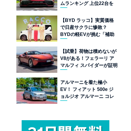
ムランキング 上位22台を
一挙公開
【BYD ラッコ】実質価格
で日産サクラに惨敗？
BYDの軽EVが挑む「補助
金ドーピング」の異常な世
界
【試乗】荷物は積めないが
V8がある！フェラーリ ア
マルフィ スパイダーが証明
する純内燃機関オープンカ
ーの至福
アルマーニを着た極小
EV！ フィアット 500e ジ
ョルジオ アルマーニ コレ
クターズ エディション試乗