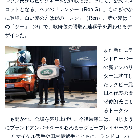
ンソン氏からビッグキーを受け取った。そして、公式マス
コットとなる、ペアの「レンジー（Ren-G）」もにぎやか
に登場。白い髪の方は親の「レン」（Ren）、赤い髪は子
の「ジー」（G）で、歌舞伎の隈取と連獅子を思わせるデ
ザインだ。
また新たにラ
ンドローバー
の新アンバサ
ダーに就任し
たラグビー元
日本代表の廣
瀬俊朗氏によ
るトークショ
ーも開かれ、会場を盛り上げた。今後廣瀬氏は、同じよう
にブランドアンバサダーを務めるラグビープレイヤーのリ
ーチ マイケル選手や田村優選手とともに、ランドローバ