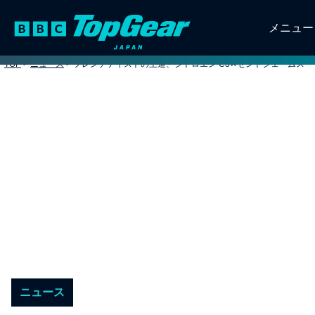
メニュー
TOP
>
ニュース
>
フレンチテイストの王道、シトロエン C3✕セントジェームス
ニュース