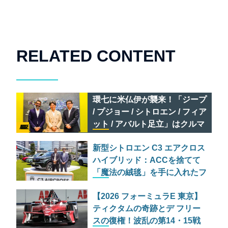
RELATED CONTENT
環七に米仏伊が襲来！「ジープ
/ プジョー / シトロエン / フィア
ット / アバルト足立」はクルマ
AD FEATURE
のセレクトショップである
新型シトロエン C3 エアクロス
ハイブリッド：ACCを捨てて
「魔法の絨毯」を手に入れたフ
ランスの異端児
【2026 フォーミュラE 東京】
ティクタムの奇跡とデ フリー
スの復権！波乱の第14・15戦