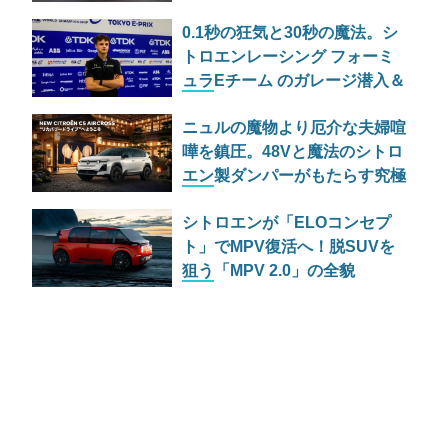
を徹底レビュー
0.1秒の狂気と30秒の魔法。シ
トロエンレーシング フォーミ
ュラEチーム のガレージ潜入＆
DSペンスキーフォーミュラE
ニュルの魔物より厄介な夫婦喧
チームインタビュー
嘩を鎮圧。48Vと魔法のシトロ
エン製ダンパーがもたらす究極
の平和
シトロエンが「ELOコンセプ
ト」でMPV復活へ！脱SUVを
狙う「MPV 2.0」の全貌