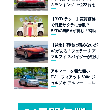
ムランキング 上位22台を
一挙公開
【BYD ラッコ】実質価格
で日産サクラに惨敗？
BYDの軽EVが挑む「補助
金ドーピング」の異常な世
界
【試乗】荷物は積めないが
V8がある！フェラーリ ア
マルフィ スパイダーが証明
する純内燃機関オープンカ
ーの至福
アルマーニを着た極小
EV！ フィアット 500e ジ
ョルジオ アルマーニ コレ
クターズ エディション試乗